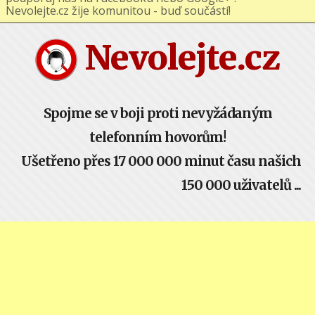
podporuj nás na Facebooku nebo Google+ !
Nevolejte.cz žije komunitou - buď součástí!
Nevolejte.cz
Spojme se v boji proti nevyžádaným
telefonním hovorům!
Ušetřeno přes 17 000 000 minut času našich
150 000 uživatelů ...