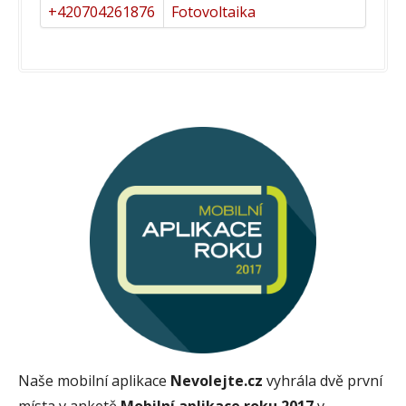
+420704261876
Fotovoltaika
Naše mobilní aplikace
Nevolejte.cz
vyhrála dvě první
místa v anketě
Mobilní aplikace roku 2017
v