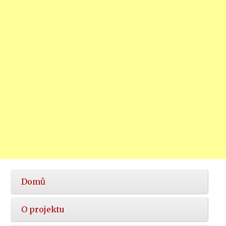
Hlavní
Domů
nabídka
O projektu