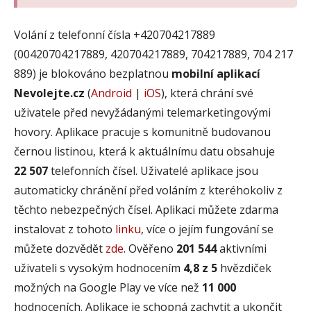
Volání z telefonní čísla +420704217889
(00420704217889, 420704217889, 704217889, 704 217
889) je blokováno bezplatnou
mobilní aplikací
Nevolejte.cz
(
Android
|
iOS
), která chrání své
uživatele před nevyžádanými telemarketingovými
hovory. Aplikace pracuje s komunitně budovanou
černou listinou, která k aktuálnímu datu obsahuje
22 507
telefonních čísel. Uživatelé aplikace jsou
automaticky chránění před voláním z kteréhokoliv z
těchto nebezpečných čísel. Aplikaci můžete zdarma
instalovat z tohoto
linku
, více o jejím fungování se
můžete dozvědět
zde
. Ověřeno
201 544
aktivními
uživateli s vysokým hodnocením
4,8 z 5
hvězdiček
možných na Google Play ve více než
11 000
hodnoceních. Aplikace je schopná zachytit a ukončit