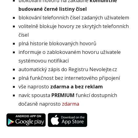
blokování hovorů na základně
komunitně
budované černé listiny čísel
blokování telefonních čísel zadaných uživatelem
volitelně blokuje hovory ze skrytých telefonních
čísel
plná historie blokovaných hovorů
informuje o zablokovaném hovoru uživatele
systémovou notifikací
automatický zápis do Registru Nevolejte.cz
plná funkčnost bez internetového připojení
vše naprosto
zdarma a bez reklam
navíc spousta
PREMIUM
funkcí dostupních
dočasně naprosto
zdarma