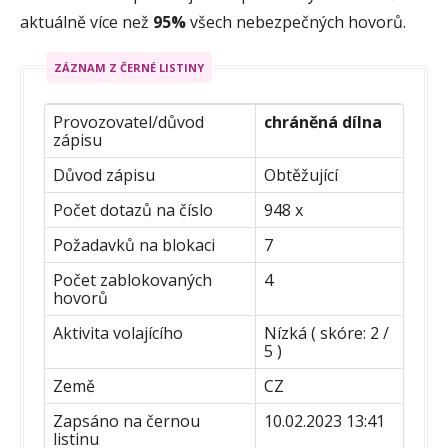
aktuálně více než
95%
všech nebezpečných hovorů.
ZÁZNAM Z ČERNÉ LISTINY
Provozovatel/důvod
chráněná dílna
zápisu
Důvod zápisu
Obtěžující
Počet dotazů na číslo
948 x
Požadavků na blokaci
7
Počet zablokovaných
4
hovorů
Aktivita volajícího
Nízká ( skóre: 2 /
5 )
Země
CZ
Zapsáno na černou
10.02.2023 13:41
listinu