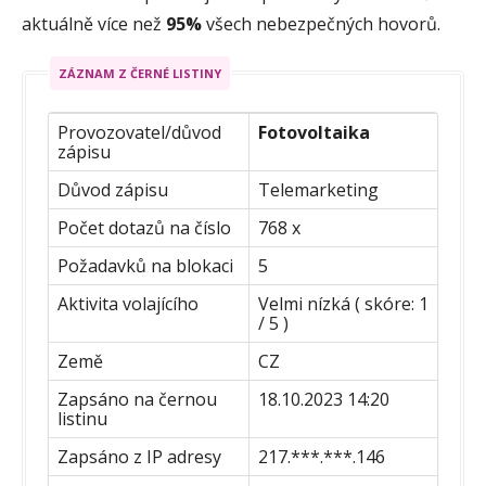
aktuálně více než
95%
všech nebezpečných hovorů.
ZÁZNAM Z ČERNÉ LISTINY
Provozovatel/důvod
Fotovoltaika
zápisu
Důvod zápisu
Telemarketing
Počet dotazů na číslo
768 x
Požadavků na blokaci
5
Aktivita volajícího
Velmi nízká ( skóre: 1
/ 5 )
Země
CZ
Zapsáno na černou
18.10.2023 14:20
listinu
Zapsáno z IP adresy
217.***.***.146