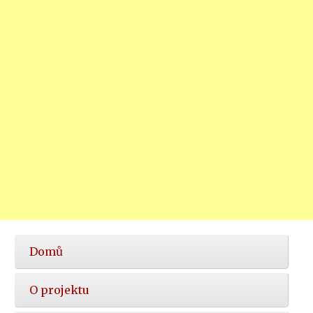
Hlavní
Domů
nabídka
O projektu