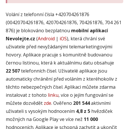
Volání z telefonní čísla +420704261876
(00420704261876, 420704261876, 704261876, 704 261
876) je blokováno bezplatnou
mobilní aplikací
Nevolejte.cz
(
Android
|
iOS
), která chrání své
uživatele před nevyžádanými telemarketingovými
hovory. Aplikace pracuje s komunitně budovanou
černou listinou, která k aktuálnímu datu obsahuje
22 507
telefonních čísel. Uživatelé aplikace jsou
automaticky chránění před voláním z kteréhokoliv z
těchto nebezpečných čísel. Aplikaci můžete zdarma
instalovat z tohoto
linku
, více o jejím fungování se
můžete dozvědět
zde
. Ověřeno
201 544
aktivními
uživateli s vysokým hodnocením
4,8 z 5
hvězdiček
možných na Google Play ve více než
11 000
hodnoceních. Aplikace je schopná zachytit a ukončit