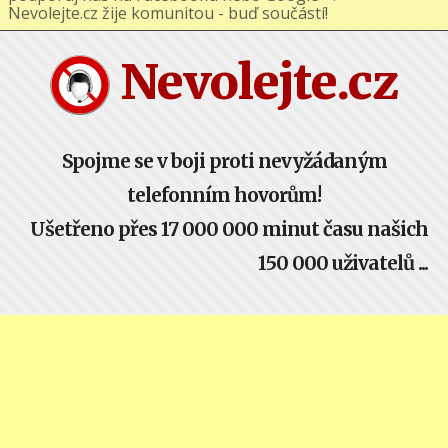
podporuj nás na Facebooku nebo Google+ !
Nevolejte.cz žije komunitou - buď součástí!
Nevolejte.cz
Spojme se v boji proti nevyžádaným
telefonním hovorům!
Ušetřeno přes 17 000 000 minut času našich
150 000 uživatelů ...