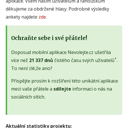
aplikace. Všem našim uživatelům a fanouškům
děkujeme za obdržené hlasy. Podrobné výsledky
ankety najdete
zde
.
Ochraňte sebe i své přátele!
Doposud mobilní aplikace Nevolejte.cz ušetřila
*
více než
21 337 dnů
čistého času svých uživatelů
.
To není zlé,že ano?
Přispějte prosím k rozšíření této unikátní aplikace
mezi vaše přátele a
sdílejte
informaci o nás na
sociálních sítích.
Aktuální statistiky projektu: