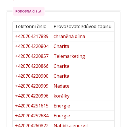
PODOBNÁ ČÍSLA:
Telefonní číslo
Provozovatel/důvod zápisu
+420704217889
chráněná dílna
+420704220804
Charita
+420704220857
Telemarketing
+420704220866
Charita
+420704220900
Charita
+420704220909
Nadace
+420704220996
korálky
+420704251615
Energie
+420704252684
Energie
+420704260822
Nabídka energií