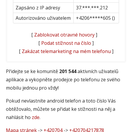
Zapsáno z IP adresy
37.***.***.212
Autorizováno uživatelem
+4206*****605 ()
[
Zablokovat otravné hovory
]
[
Podat stížnost na číslo
]
[
Zakázat telemarketing na mém telefonu
]
Přidejte se ke komunitě
201 544
aktivních uživatelů
aplikace a vykopněte prodejce po telefonu ze svého
mobilu jednou pro vždy!
Pokud nevlastníte android telefon a toto číslo Vás
obtěžovalo, můžete se přidat ke stížnosti na něj a
nahlásit ho
zde
.
Mapa stránek
->
+420704
->
+420704217878