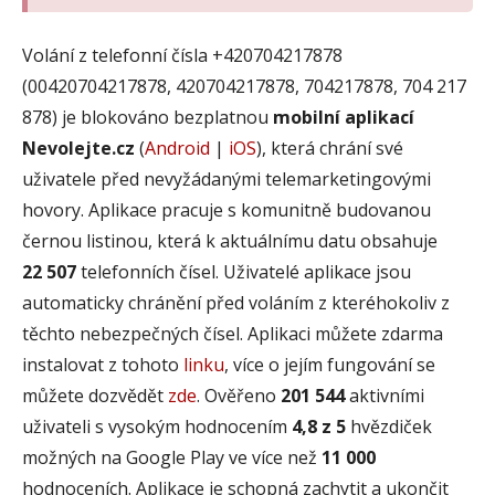
Volání z telefonní čísla +420704217878
(00420704217878, 420704217878, 704217878, 704 217
878) je blokováno bezplatnou
mobilní aplikací
Nevolejte.cz
(
Android
|
iOS
), která chrání své
uživatele před nevyžádanými telemarketingovými
hovory. Aplikace pracuje s komunitně budovanou
černou listinou, která k aktuálnímu datu obsahuje
22 507
telefonních čísel. Uživatelé aplikace jsou
automaticky chránění před voláním z kteréhokoliv z
těchto nebezpečných čísel. Aplikaci můžete zdarma
instalovat z tohoto
linku
, více o jejím fungování se
můžete dozvědět
zde
. Ověřeno
201 544
aktivními
uživateli s vysokým hodnocením
4,8 z 5
hvězdiček
možných na Google Play ve více než
11 000
hodnoceních. Aplikace je schopná zachytit a ukončit