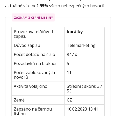
aktuálně více než
95%
všech nebezpečných hovorů.
ZÁZNAM Z ČERNÉ LISTINY
Provozovatel/důvod
korálky
zápisu
Důvod zápisu
Telemarketing
Počet dotazů na číslo
947 x
Požadavků na blokaci
5
Počet zablokovaných
11
hovorů
Aktivita volajícího
Střední ( skóre: 3 /
5 )
Země
CZ
Zapsáno na černou
10.02.2023 13:41
listinu