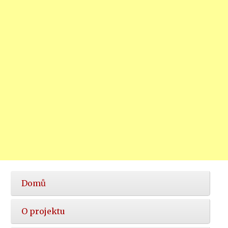
Hlavní
Domů
nabídka
O projektu