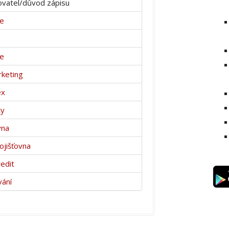
vatel/důvod zápisu
ce
ce
keting
ex
ty
vna
ojišťovna
edit
ání