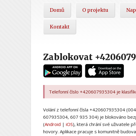
Hlavní
Domů
O projektu
Nap
nabídka
Kontakt
Zablokovat +420607
Telefonní číslo +420607935304 je klasifi
Volání z telefonní čísla +420607935304 (
607935304, 607 935 304) je blokováno bez
(
Android
|
iOS
), která chrání své uživatele
hovory. Aplikace pracuje s komunitně budovan