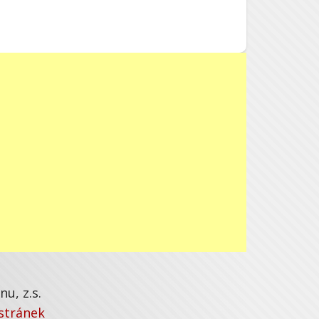
u, z.s.
stránek