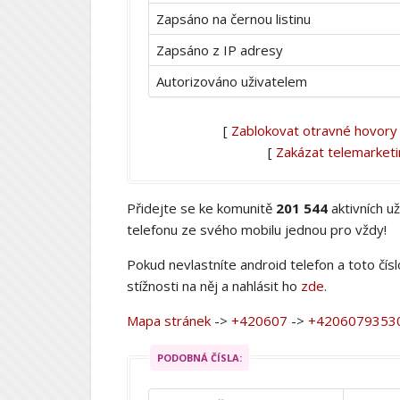
Zapsáno na černou listinu
Zapsáno z IP adresy
Autorizováno uživatelem
[
Zablokovat otravné hovory
[
Zakázat telemarket
Přidejte se ke komunitě
201 544
aktivních u
telefonu ze svého mobilu jednou pro vždy!
Pokud nevlastníte android telefon a toto čís
stížnosti na něj a nahlásit ho
zde
.
Mapa stránek
->
+420607
->
+4206079353
PODOBNÁ ČÍSLA: