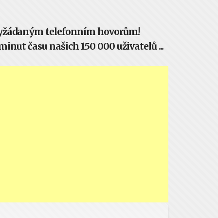
evyžádaným telefonním hovorům!
inut času našich 150 000 uživatelů ...