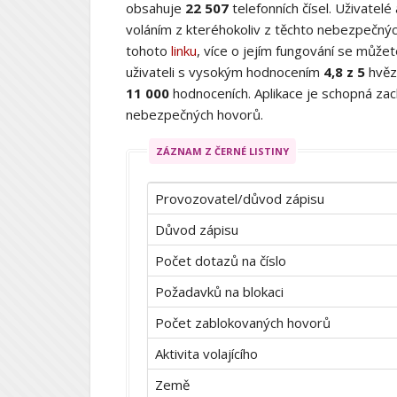
obsahuje
22 507
telefonních čísel. Uživatelé
voláním z kteréhokoliv z těchto nebezpečných
tohoto
linku
, více o jejím fungování se můž
uživateli s vysokým hodnocením
4,8 z 5
hvěz
11 000
hodnoceních. Aplikace je schopná zach
nebezpečných hovorů.
ZÁZNAM Z ČERNÉ LISTINY
Provozovatel/důvod zápisu
Důvod zápisu
Počet dotazů na číslo
Požadavků na blokaci
Počet zablokovaných hovorů
Aktivita volajícího
Země