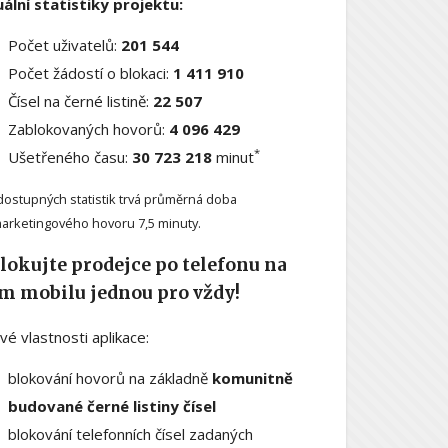
ální statistiky projektu:
Počet uživatelů:
201 544
Počet žádostí o blokaci:
1 411 910
Čísel na černé listině:
22 507
Zablokovaných hovorů:
4 096 429
*
Ušetřeného času:
30 723 218
minut
dostupných statistik trvá průměrná doba
arketingového hovoru 7,5 minuty.
lokujte prodejce po telefonu na
m mobilu jednou pro vždy!
ové vlastnosti aplikace:
blokování hovorů na základně
komunitně
budované černé listiny čísel
blokování telefonních čísel zadaných