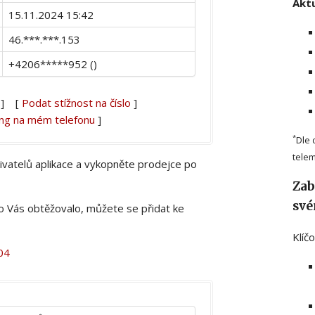
Aktu
15.11.2024 15:42
46.***.***.153
+4206*****952 ()
] [
Podat stížnost na číslo
]
ing na mém telefonu
]
*
Dle 
telem
živatelů aplikace a vykopněte prodejce po
Zab
své
lo Vás obtěžovalo, můžete se přidat ke
Klíč
04