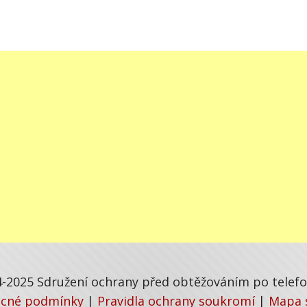
-2025 Sdružení ochrany před obtěžováním po telefon
cné podmínky
|
Pravidla ochrany soukromí
|
Mapa 