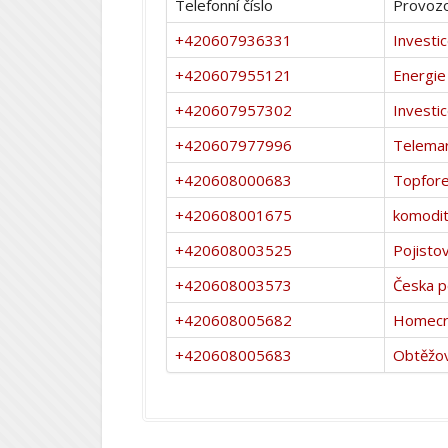
Telefonní číslo
Provozo
+420607936331
Investi
+420607955121
Energie
+420607957302
Investi
+420607977996
Telemar
+420608000683
Topfor
+420608001675
komodi
+420608003525
Pojisto
+420608003573
Česka p
+420608005682
Homecr
+420608005683
Obtěžov