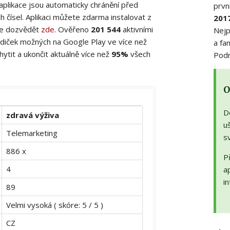
 aplikace jsou automaticky chránění před
prvn
 čísel. Aplikaci můžete zdarma instalovat z
201
ete dozvědět
zde
. Ověřeno
201 544
aktivními
Nejp
diček možných na Google Play ve více než
a fa
ytit a ukončit aktuálně více než
95%
všech
Podr
O
D
zdravá výživa
uš
Telemarketing
s
886 x
Př
4
a
in
89
Velmi vysoká ( skóre: 5 / 5 )
CZ