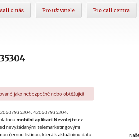
sali o nás
Pro uživatele
Pro call centra
935304
kované jako nebezpečné nebo obtěžující!
00420607935304, 420607935304,
platnou
mobilní aplikací Nevolejte.cz
 před nevyžádanými telemarketingovými
ou černou listinou, která k aktuálnímu datu
Naše