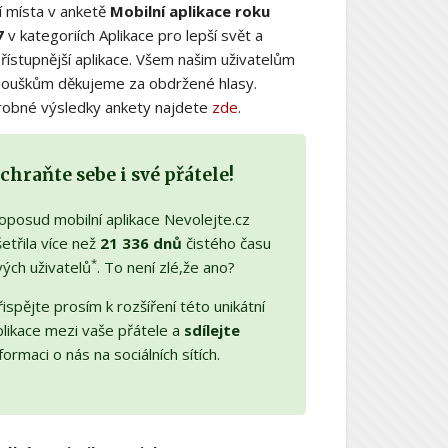
í místa v anketě
Mobilní aplikace roku
7
v kategoriích Aplikace pro lepší svět a
řístupnější aplikace. Všem našim uživatelům
nouškům děkujeme za obdržené hlasy.
obné výsledky ankety najdete
zde
.
chraňte sebe i své přátele!
oposud mobilní aplikace Nevolejte.cz
etřila více než
21 336 dnů
čistého času
*
vých uživatelů
. To není zlé,že ano?
ispějte prosím k rozšíření této unikátní
plikace mezi vaše přátele a
sdílejte
formaci o nás na sociálních sítích.