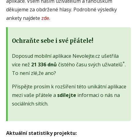
aplikace. Všem našim uživatelům a fanouškům
děkujeme za obdržené hlasy. Podrobné výsledky
ankety najdete
zde
.
Ochraňte sebe i své přátele!
Doposud mobilní aplikace Nevolejte.cz ušetřila
*
více než
21 336 dnů
čistého času svých uživatelů
.
To není zlé,že ano?
Přispějte prosím k rozšíření této unikátní aplikace
mezi vaše přátele a
sdílejte
informaci o nás na
sociálních sítích.
Aktuální statistiky projektu: