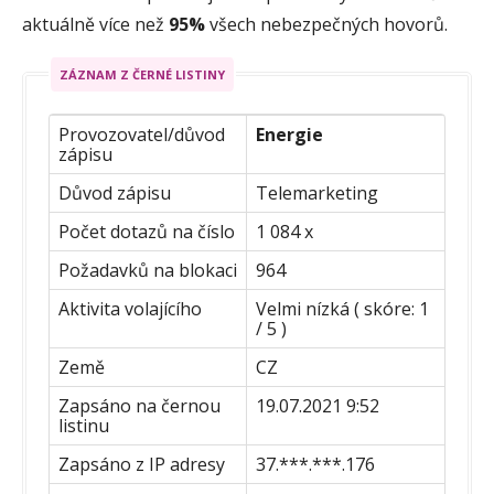
aktuálně více než
95%
všech nebezpečných hovorů.
ZÁZNAM Z ČERNÉ LISTINY
Provozovatel/důvod
Energie
zápisu
Důvod zápisu
Telemarketing
Počet dotazů na číslo
1 084 x
Požadavků na blokaci
964
Aktivita volajícího
Velmi nízká ( skóre: 1
/ 5 )
Země
CZ
Zapsáno na černou
19.07.2021 9:52
listinu
Zapsáno z IP adresy
37.***.***.176