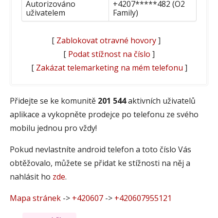
Autorizováno
+4207*****482 (O2
uživatelem
Family)
[
Zablokovat otravné hovory
]
[
Podat stížnost na číslo
]
[
Zakázat telemarketing na mém telefonu
]
Přidejte se ke komunitě
201 544
aktivních uživatelů
aplikace a vykopněte prodejce po telefonu ze svého
mobilu jednou pro vždy!
Pokud nevlastníte android telefon a toto číslo Vás
obtěžovalo, můžete se přidat ke stížnosti na něj a
nahlásit ho
zde
.
Mapa stránek
->
+420607
->
+420607955121