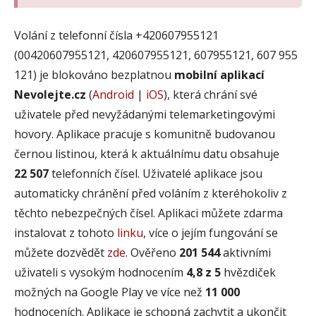
Volání z telefonní čísla +420607955121
(00420607955121, 420607955121, 607955121, 607 955
121) je blokováno bezplatnou
mobilní aplikací
Nevolejte.cz
(
Android
|
iOS
), která chrání své
uživatele před nevyžádanými telemarketingovými
hovory. Aplikace pracuje s komunitně budovanou
černou listinou, která k aktuálnímu datu obsahuje
22 507
telefonních čísel. Uživatelé aplikace jsou
automaticky chránění před voláním z kteréhokoliv z
těchto nebezpečných čísel. Aplikaci můžete zdarma
instalovat z tohoto
linku
, více o jejím fungování se
můžete dozvědět
zde
. Ověřeno
201 544
aktivními
uživateli s vysokým hodnocením
4,8 z 5
hvězdiček
možných na Google Play ve více než
11 000
hodnoceních. Aplikace je schopná zachytit a ukončit