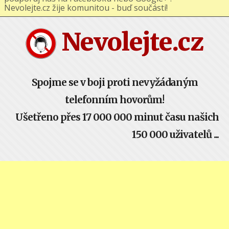
podporuj nás na Facebooku nebo Google+ !
Nevolejte.cz žije komunitou - buď součástí!
Nevolejte.cz
Spojme se v boji proti nevyžádaným
telefonním hovorům!
Ušetřeno přes 17 000 000 minut času našich
150 000 uživatelů ...