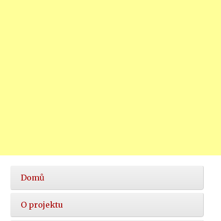
Hlavní
Domů
nabídka
O projektu