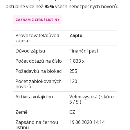
aktuálně více než
95%
všech nebezpečných hovorů.
ZÁZNAM Z ČERNÉ LISTINY
Provozovatel/důvod
Zaplo
zápisu
Důvod zápisu
Finanční past
Počet dotazů na číslo
1 833 x
Požadavků na blokaci
255
Počet zablokovaných
120
hovorů
Aktivita volajícího
Velmi vysoká ( skóre:
5 / 5 )
Země
CZ
Zapsáno na černou
19.06.2020 14:14
listinu