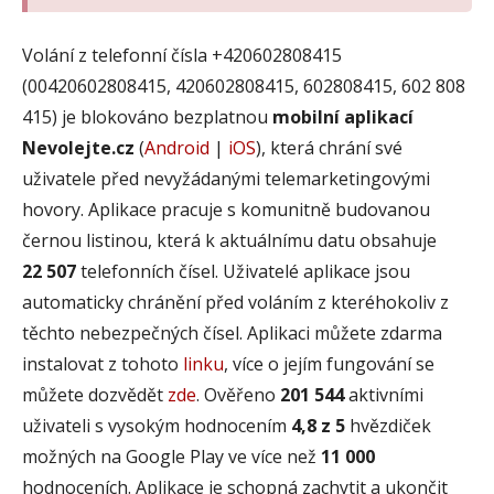
Volání z telefonní čísla +420602808415
(00420602808415, 420602808415, 602808415, 602 808
415) je blokováno bezplatnou
mobilní aplikací
Nevolejte.cz
(
Android
|
iOS
), která chrání své
uživatele před nevyžádanými telemarketingovými
hovory. Aplikace pracuje s komunitně budovanou
černou listinou, která k aktuálnímu datu obsahuje
22 507
telefonních čísel. Uživatelé aplikace jsou
automaticky chránění před voláním z kteréhokoliv z
těchto nebezpečných čísel. Aplikaci můžete zdarma
instalovat z tohoto
linku
, více o jejím fungování se
můžete dozvědět
zde
. Ověřeno
201 544
aktivními
uživateli s vysokým hodnocením
4,8 z 5
hvězdiček
možných na Google Play ve více než
11 000
hodnoceních. Aplikace je schopná zachytit a ukončit