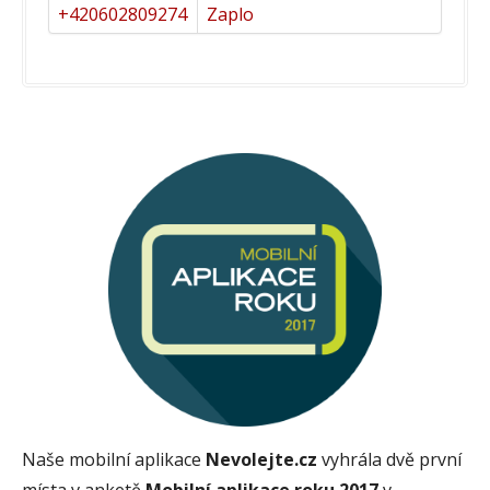
+420602809274
Zaplo
Naše mobilní aplikace
Nevolejte.cz
vyhrála dvě první
místa v anketě
Mobilní aplikace roku 2017
v