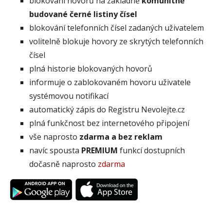
blokování hovorů na základně
komunitně
budované černé listiny čísel
blokování telefonních čísel zadaných uživatelem
volitelně blokuje hovory ze skrytých telefonních
čísel
plná historie blokovaných hovorů
informuje o zablokovaném hovoru uživatele
systémovou notifikací
automatický zápis do Registru Nevolejte.cz
plná funkčnost bez internetového připojení
vše naprosto
zdarma a bez reklam
navíc spousta
PREMIUM
funkcí dostupních
dočasně naprosto
zdarma