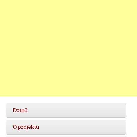
Hlavní
Domů
nabídka
O projektu