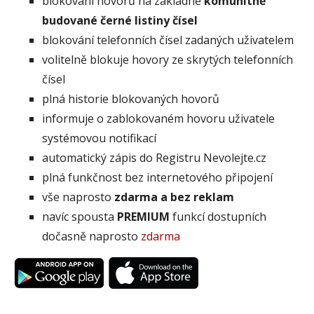
blokování hovorů na základně
komunitně
budované černé listiny čísel
blokování telefonních čísel zadaných uživatelem
volitelně blokuje hovory ze skrytých telefonních
čísel
plná historie blokovaných hovorů
informuje o zablokovaném hovoru uživatele
systémovou notifikací
automatický zápis do Registru Nevolejte.cz
plná funkčnost bez internetového připojení
vše naprosto
zdarma a bez reklam
navíc spousta
PREMIUM
funkcí dostupních
dočasně naprosto
zdarma