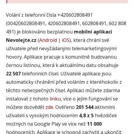
Volání z telefonní čísla +420602808491
(00420602808491, 420602808491, 602808491, 602 808
491) je blokováno bezplatnou
mobilní aplikací
Nevolejte.cz
(
Android
|
iOS
), která chrání své
uživatele před nevyžádanými telemarketingovými
hovory. Aplikace pracuje s komunitně budovanou
černou listinou, která k aktuálnímu datu obsahuje
22 507
telefonních čísel. Uživatelé aplikace jsou
automaticky chránění před voláním z kteréhokoliv z
těchto nebezpečných čísel. Aplikaci můžete zdarma
instalovat z tohoto
linku
, více o jejím fungování se
můžete dozvědět
zde
. Ověřeno
201 544
aktivními
uživateli s vysokým hodnocením
4,8 z 5
hvězdiček
možných na Google Play ve více než
11 000
hodnoceních. Aplikace je schopná zachytit a ukončit