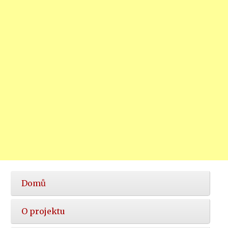
Hlavní
Domů
nabídka
O projektu