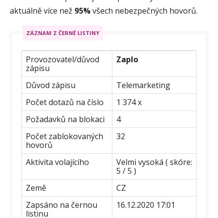
aktuálně více než
95%
všech nebezpečných hovorů.
ZÁZNAM Z ČERNÉ LISTINY
Provozovatel/důvod
Zaplo
zápisu
Důvod zápisu
Telemarketing
Počet dotazů na číslo
1 374 x
Požadavků na blokaci
4
Počet zablokovaných
32
hovorů
Aktivita volajícího
Velmi vysoká ( skóre:
5 / 5 )
Země
CZ
Zapsáno na černou
16.12.2020 17:01
listinu