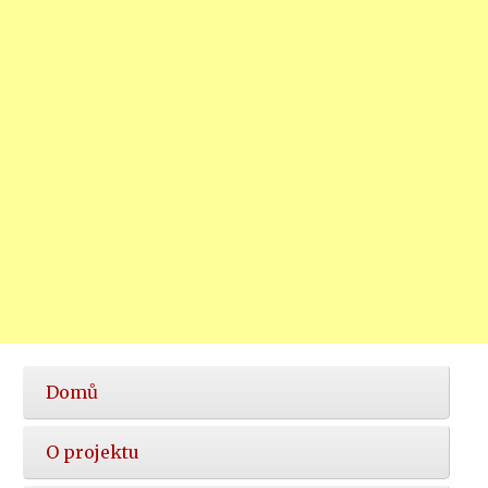
Hlavní
Domů
nabídka
O projektu