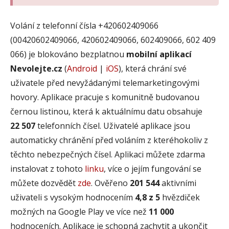
Volání z telefonní čísla +420602409066
(00420602409066, 420602409066, 602409066, 602 409
066) je blokováno bezplatnou
mobilní aplikací
Nevolejte.cz
(
Android
|
iOS
), která chrání své
uživatele před nevyžádanými telemarketingovými
hovory. Aplikace pracuje s komunitně budovanou
černou listinou, která k aktuálnímu datu obsahuje
22 507
telefonních čísel. Uživatelé aplikace jsou
automaticky chránění před voláním z kteréhokoliv z
těchto nebezpečných čísel. Aplikaci můžete zdarma
instalovat z tohoto
linku
, více o jejím fungování se
můžete dozvědět
zde
. Ověřeno
201 544
aktivními
uživateli s vysokým hodnocením
4,8 z 5
hvězdiček
možných na Google Play ve více než
11 000
hodnoceních. Aplikace je schopná zachytit a ukončit