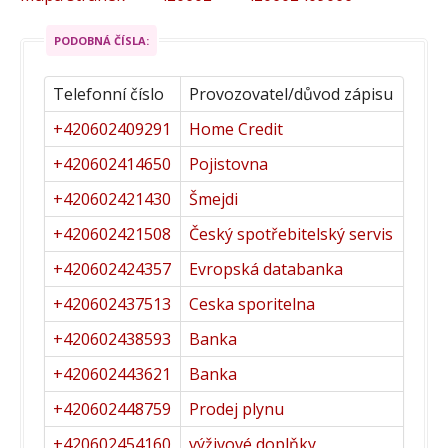
PODOBNÁ ČÍSLA:
Telefonní číslo
Provozovatel/důvod zápisu
+420602409291
Home Credit
+420602414650
Pojistovna
+420602421430
Šmejdi
+420602421508
Český spotřebitelský servis
+420602424357
Evropská databanka
+420602437513
Ceska sporitelna
+420602438593
Banka
+420602443621
Banka
+420602448759
Prodej plynu
+420602454160
výživové doplňky