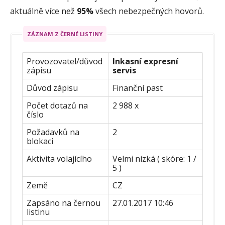
aktuálně více než
95%
všech nebezpečných hovorů.
ZÁZNAM Z ČERNÉ LISTINY
Provozovatel/důvod
Inkasní expresní
zápisu
servis
Důvod zápisu
Finanční past
Počet dotazů na
2 988 x
číslo
Požadavků na
2
blokaci
Aktivita volajícího
Velmi nízká ( skóre: 1 /
5 )
Země
CZ
Zapsáno na černou
27.01.2017 10:46
listinu