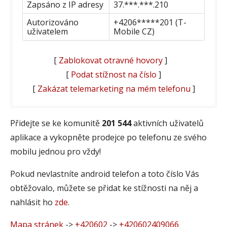
Zapsáno z IP adresy
37.***.***.210
Autorizováno
+4206*****201 (T-
uživatelem
Mobile CZ)
[
Zablokovat otravné hovory
]
[
Podat stížnost na číslo
]
[
Zakázat telemarketing na mém telefonu
]
Přidejte se ke komunitě
201 544
aktivních uživatelů
aplikace a vykopněte prodejce po telefonu ze svého
mobilu jednou pro vždy!
Pokud nevlastníte android telefon a toto číslo Vás
obtěžovalo, můžete se přidat ke stížnosti na něj a
nahlásit ho
zde
.
Mapa stránek
->
+420602
->
+420602409066