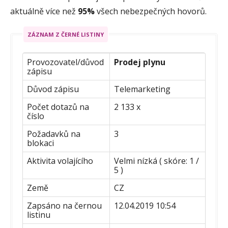
aktuálně více než
95%
všech nebezpečných hovorů.
ZÁZNAM Z ČERNÉ LISTINY
Provozovatel/důvod
Prodej plynu
zápisu
Důvod zápisu
Telemarketing
Počet dotazů na
2 133 x
číslo
Požadavků na
3
blokaci
Aktivita volajícího
Velmi nízká ( skóre: 1 /
5 )
Země
CZ
Zapsáno na černou
12.04.2019 10:54
listinu