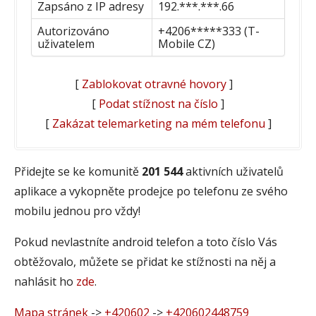
Zapsáno z IP adresy
192.***.***.66
Autorizováno
+4206*****333 (T-
uživatelem
Mobile CZ)
[
Zablokovat otravné hovory
]
[
Podat stížnost na číslo
]
[
Zakázat telemarketing na mém telefonu
]
Přidejte se ke komunitě
201 544
aktivních uživatelů
aplikace a vykopněte prodejce po telefonu ze svého
mobilu jednou pro vždy!
Pokud nevlastníte android telefon a toto číslo Vás
obtěžovalo, můžete se přidat ke stížnosti na něj a
nahlásit ho
zde
.
Mapa stránek
->
+420602
->
+420602448759