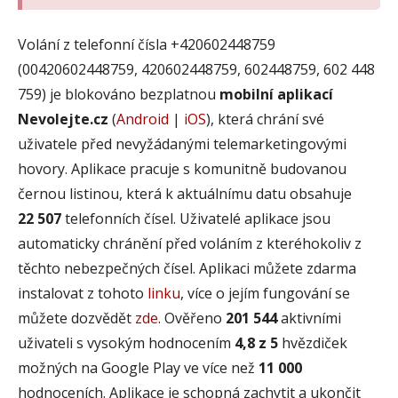
Volání z telefonní čísla +420602448759
(00420602448759, 420602448759, 602448759, 602 448
759) je blokováno bezplatnou
mobilní aplikací
Nevolejte.cz
(
Android
|
iOS
), která chrání své
uživatele před nevyžádanými telemarketingovými
hovory. Aplikace pracuje s komunitně budovanou
černou listinou, která k aktuálnímu datu obsahuje
22 507
telefonních čísel. Uživatelé aplikace jsou
automaticky chránění před voláním z kteréhokoliv z
těchto nebezpečných čísel. Aplikaci můžete zdarma
instalovat z tohoto
linku
, více o jejím fungování se
můžete dozvědět
zde
. Ověřeno
201 544
aktivními
uživateli s vysokým hodnocením
4,8 z 5
hvězdiček
možných na Google Play ve více než
11 000
hodnoceních. Aplikace je schopná zachytit a ukončit