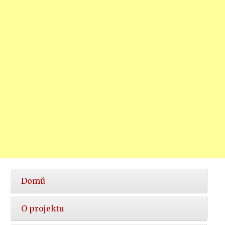
Hlavní
Domů
nabídka
O projektu