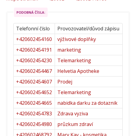
PODOBNÁ ČÍSLA:
Telefonní číslo
Provozovatel/důvod zápisu
+420602454160
výživové doplňky
+420602454191
marketing
+420602454230
Telemarketing
+420602454467
Helvetia Apotheke
+420602454607
Prodej
+420602454652
Telemarketing
+420602454665
nabidka darku za dotaznik
+420602454783
Zdrava vyziva
+420602454980
průzkum zdraví
+420602468792
Mary Kay - kosmetika