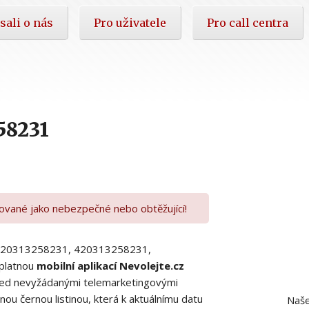
sali o nás
Pro uživatele
Pro call centra
58231
kované jako nebezpečné nebo obtěžující!
00420313258231, 420313258231,
platnou
mobilní aplikací Nevolejte.cz
 před nevyžádanými telemarketingovými
ou černou listinou, která k aktuálnímu datu
Naše