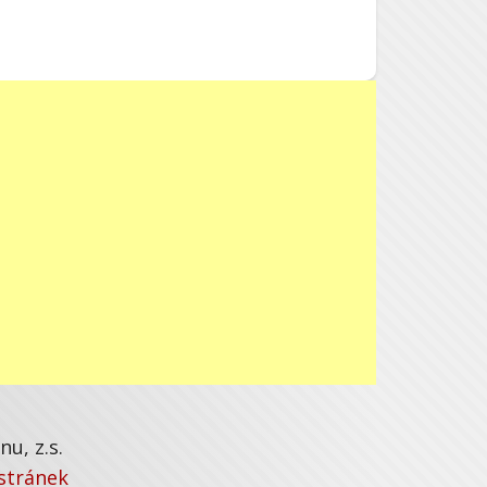
u, z.s.
stránek