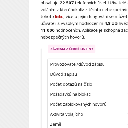
obsahuje
22 507
telefonních čísel. Uživatelé
voláním z kteréhokoliv z těchto nebezpečných
tohoto
linku
, více o jejím fungování se můž
uživateli s vysokým hodnocením
4,8 z 5
hvěz
11 000
hodnoceních. Aplikace je schopná zach
nebezpečných hovorů.
ZÁZNAM Z ČERNÉ LISTINY
Provozovatel/důvod zápisu
Důvod zápisu
Počet dotazů na číslo
Požadavků na blokaci
Počet zablokovaných hovorů
Aktivita volajícího
Země