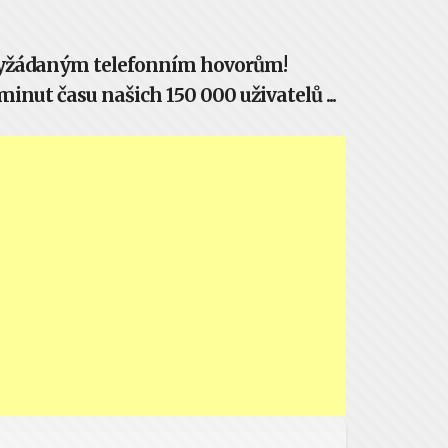
evyžádaným telefonním hovorům!
inut času našich 150 000 uživatelů ...