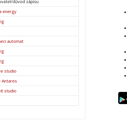
vatel/důvod zápisu
a energy
ng
eci automat
ng
ng
e studio
 Antares
é studio