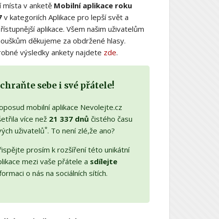
í místa v anketě
Mobilní aplikace roku
7
v kategoriích Aplikace pro lepší svět a
řístupnější aplikace. Všem našim uživatelům
nouškům děkujeme za obdržené hlasy.
obné výsledky ankety najdete
zde
.
chraňte sebe i své přátele!
oposud mobilní aplikace Nevolejte.cz
etřila více než
21 337 dnů
čistého času
*
vých uživatelů
. To není zlé,že ano?
ispějte prosím k rozšíření této unikátní
plikace mezi vaše přátele a
sdílejte
formaci o nás na sociálních sítích.