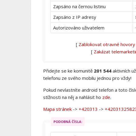
Zapsáno na černou listinu
Zapsáno z IP adresy
Autorizováno uživatelem
[
Zablokovat otravné hovory
[
Zakázat telemarket
Přidejte se ke komunitě
201 544
aktivních u
telefonu ze svého mobilu jednou pro vždy!
Pokud nevlastníte android telefon a toto čís
stížnosti na něj a nahlásit ho
zde
.
Mapa stránek
->
+420313
->
+4203132582
PODOBNÁ ČÍSLA: