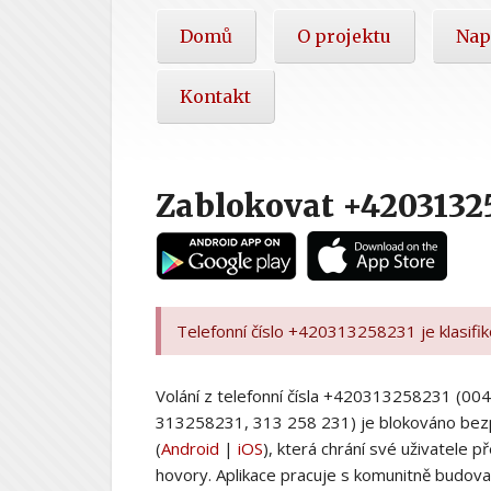
Hlavní
Domů
O projektu
Nap
nabídka
Kontakt
Zablokovat +4203132
Telefonní číslo +420313258231 je klasifi
Volání z telefonní čísla +420313258231 (
313258231, 313 258 231) je blokováno bez
(
Android
|
iOS
), která chrání své uživatele
hovory. Aplikace pracuje s komunitně budovan