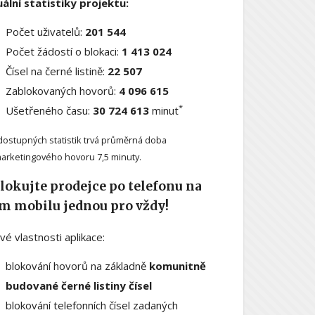
ální statistiky projektu:
Počet uživatelů:
201 544
Počet žádostí o blokaci:
1 413 024
Čísel na černé listině:
22 507
Zablokovaných hovorů:
4 096 615
*
Ušetřeného času:
30 724 613
minut
dostupných statistik trvá průměrná doba
arketingového hovoru 7,5 minuty.
lokujte prodejce po telefonu na
m mobilu jednou pro vždy!
ové vlastnosti aplikace:
blokování hovorů na základně
komunitně
budované černé listiny čísel
blokování telefonních čísel zadaných