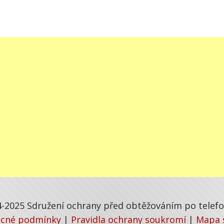
-2025 Sdružení ochrany před obtěžováním po telefon
cné podmínky
|
Pravidla ochrany soukromí
|
Mapa 