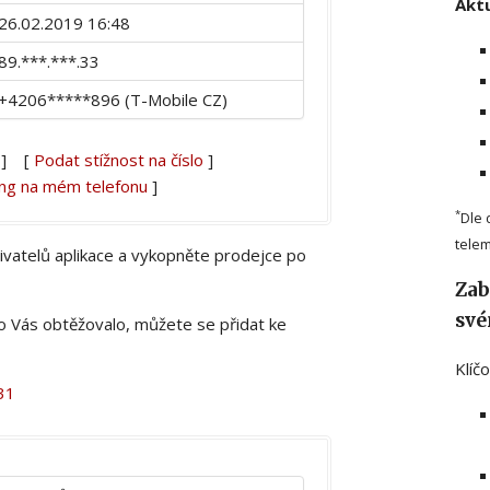
Aktu
26.02.2019 16:48
89.***.***.33
+4206*****896 (T-Mobile CZ)
] [
Podat stížnost na číslo
]
ing na mém telefonu
]
*
Dle 
telem
živatelů aplikace a vykopněte prodejce po
Zab
své
lo Vás obtěžovalo, můžete se přidat ke
Klíč
31