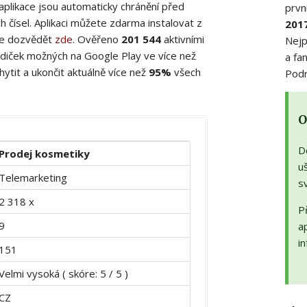
 aplikace jsou automaticky chránění před
prvn
 čísel. Aplikaci můžete zdarma instalovat z
201
ete dozvědět
zde
. Ověřeno
201 544
aktivními
Nejp
diček možných na Google Play ve více než
a fa
ytit a ukončit aktuálně více než
95%
všech
Podr
O
D
Prodej kosmetiky
uš
Telemarketing
s
2 318 x
Př
9
a
in
151
Velmi vysoká ( skóre: 5 / 5 )
CZ