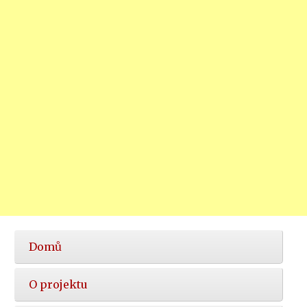
Hlavní
Domů
nabídka
O projektu