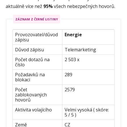
aktuálně více než
95%
všech nebezpečných hovorů.
ZÁZNAM Z ČERNÉ LISTINY
Provozovatel/důvod
Energie
zápisu
Důvod zápisu
Telemarketing
Počet dotazů na
2 503 x
číslo
Požadavků na
289
blokaci
Počet
2579
zablokovaných
hovorů
Aktivita volajícího
Velmi vysoká ( skóre:
5 / 5 )
Země
CZ