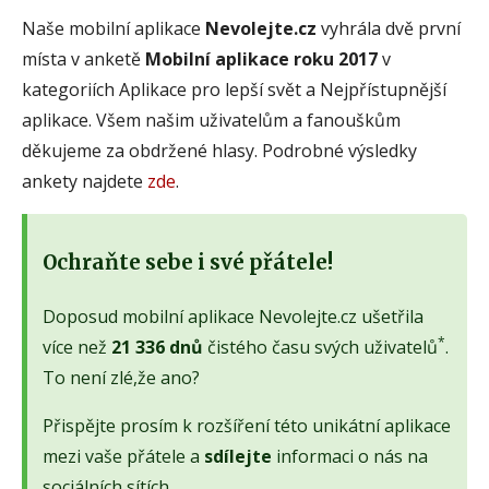
Naše mobilní aplikace
Nevolejte.cz
vyhrála dvě první
místa v anketě
Mobilní aplikace roku 2017
v
kategoriích Aplikace pro lepší svět a Nejpřístupnější
aplikace. Všem našim uživatelům a fanouškům
děkujeme za obdržené hlasy. Podrobné výsledky
ankety najdete
zde
.
Ochraňte sebe i své přátele!
Doposud mobilní aplikace Nevolejte.cz ušetřila
*
více než
21 336 dnů
čistého času svých uživatelů
.
To není zlé,že ano?
Přispějte prosím k rozšíření této unikátní aplikace
mezi vaše přátele a
sdílejte
informaci o nás na
sociálních sítích.