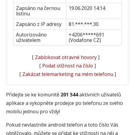
Zapsáno na černou
19.06.2020 14:14
listinu
Zapsáno z IP adresy
81.***.***.30
Autorizováno
+4206*****691
uživatelem
(Vodafone CZ)
[
Zablokovat otravné hovory
]
[
Podat stížnost na číslo
]
[
Zakázat telemarketing na mém telefonu
]
Přidejte se ke komunitě
201 544
aktivních uživatelů
aplikace a vykopněte prodejce po telefonu ze svého
mobilu jednou pro vždy!
Pokud nevlastníte android telefon a toto číslo Vás
obtěžovalo, můžete se přidat ke stížnosti na něj a