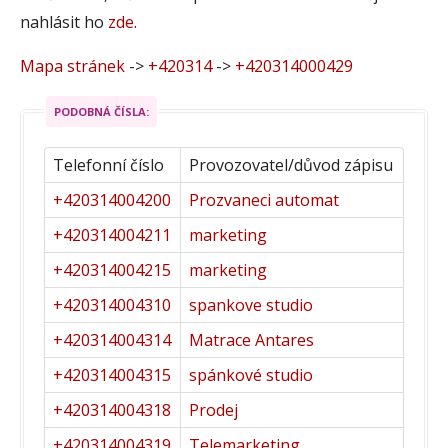
nahlásit ho
zde
.
Mapa stránek
->
+420314
->
+420314000429
PODOBNÁ ČÍSLA:
Telefonní číslo
Provozovatel/důvod zápisu
+420314004200
Prozvaneci automat
+420314004211
marketing
+420314004215
marketing
+420314004310
spankove studio
+420314004314
Matrace Antares
+420314004315
spánkové studio
+420314004318
Prodej
+420314004319
Telemarketing