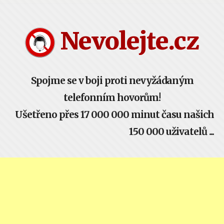
Nevolejte.cz žije komunitou - buď součástí!
Nevolejte.cz
Spojme se v boji proti nevyžádaným
telefonním hovorům!
Ušetřeno přes 17 000 000 minut času našich
150 000 uživatelů ...