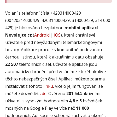
Volání z telefonní čísla +420314000429
(00420314000429, 420314000429, 314000429, 314 000
429) je blokováno bezplatnou
mobilní aplikací
Nevolejte.cz
(
Android
|
iOS
), která chrání své
uživatele před nevyžádanými telemarketingovými
hovory. Aplikace pracuje s komunitně budovanou
černou listinou, která k aktuálnímu datu obsahuje
22 507
telefonních čísel. Uživatelé aplikace jsou
automaticky chránění před voláním z kteréhokoliv z
těchto nebezpečných čísel. Aplikaci můžete zdarma
instalovat z tohoto
linku
, více o jejím fungování se
můžete dozvědět
zde
. Ověřeno
201 544
aktivními
uživateli s vysokým hodnocením
4,8 z 5
hvězdiček
možných na Google Play ve více než
11 000
hodnoceních. Aplikace je schopná zachytit a ukončit