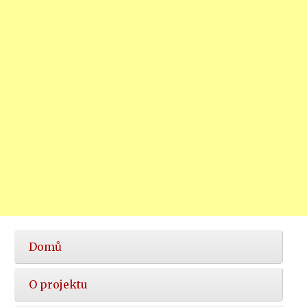
Hlavní
Domů
nabídka
O projektu