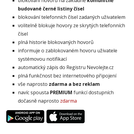
blokování hovorů na základně
komunitně
budované černé listiny čísel
blokování telefonních čísel zadaných uživatelem
volitelně blokuje hovory ze skrytých telefonních
čísel
plná historie blokovaných hovorů
informuje o zablokovaném hovoru uživatele
systémovou notifikací
automatický zápis do Registru Nevolejte.cz
plná funkčnost bez internetového připojení
vše naprosto
zdarma a bez reklam
navíc spousta
PREMIUM
funkcí dostupních
dočasně naprosto
zdarma