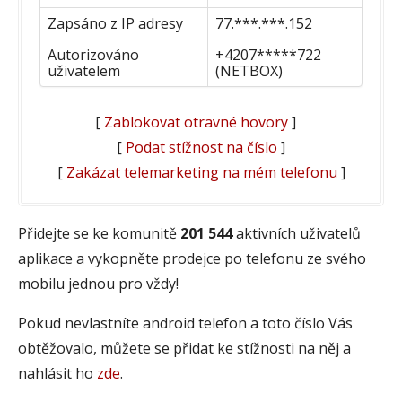
Zapsáno z IP adresy
77.***.***.152
Autorizováno
+4207*****722
uživatelem
(NETBOX)
[
Zablokovat otravné hovory
]
[
Podat stížnost na číslo
]
[
Zakázat telemarketing na mém telefonu
]
Přidejte se ke komunitě
201 544
aktivních uživatelů
aplikace a vykopněte prodejce po telefonu ze svého
mobilu jednou pro vždy!
Pokud nevlastníte android telefon a toto číslo Vás
obtěžovalo, můžete se přidat ke stížnosti na něj a
nahlásit ho
zde
.