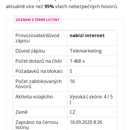
aktuálně více než
95%
všech nebezpečných hovorů.
ZÁZNAM Z ČERNÉ LISTINY
Provozovatel/důvod
nabízí internet
zápisu
Důvod zápisu
Telemarketing
Počet dotazů na číslo
1 468 x
Požadavků na blokaci
5
Počet zablokovaných
16
hovorů
Aktivita volajícího
Vysoká ( skóre: 4 / 5
)
Země
CZ
Zapsáno na černou
16.09.2020 8:26
listinu