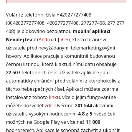
Volání z telefonní čísla +420277277408
(00420277277408, 420277277408, 277277408, 277 277
408) je blokováno bezplatnou
mobilní aplikací
Nevolejte.cz
(
Android
|
iOS
), která chrání své
uživatele před nevyžádanými telemarketingovými
hovory. Aplikace pracuje s komunitně budovanou
černou listinou, která k aktuálnímu datu obsahuje
22 507
telefonních čísel. Uživatelé aplikace jsou
automaticky chránění před voláním z kteréhokoliv z
těchto nebezpečných čísel. Aplikaci můžete zdarma
instalovat z tohoto
linku
, více o jejím fungování se
můžete dozvědět
zde
. Ověřeno
201 544
aktivními
uživateli s vysokým hodnocením
4,8 z 5
hvězdiček
možných na Google Play ve více než
11 000
hodnoceních. Aplikace je schopná zachytit a ukončit