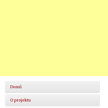
Hlavní
Domů
nabídka
O projektu