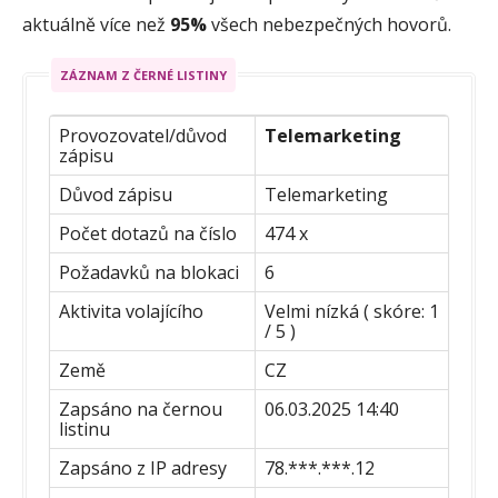
aktuálně více než
95%
všech nebezpečných hovorů.
ZÁZNAM Z ČERNÉ LISTINY
Provozovatel/důvod
Telemarketing
zápisu
Důvod zápisu
Telemarketing
Počet dotazů na číslo
474 x
Požadavků na blokaci
6
Aktivita volajícího
Velmi nízká ( skóre: 1
/ 5 )
Země
CZ
Zapsáno na černou
06.03.2025 14:40
listinu
Zapsáno z IP adresy
78.***.***.12