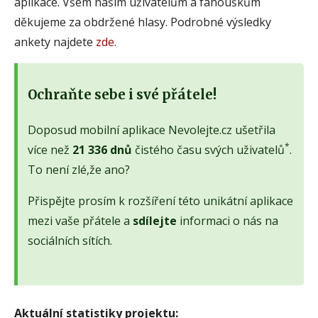
aplikace. Všem našim uživatelům a fanouškům
děkujeme za obdržené hlasy. Podrobné výsledky
ankety najdete
zde
.
Ochraňte sebe i své přátele!
Doposud mobilní aplikace Nevolejte.cz ušetřila
*
více než
21 336 dnů
čistého času svých uživatelů
.
To není zlé,že ano?
Přispějte prosím k rozšíření této unikátní aplikace
mezi vaše přátele a
sdílejte
informaci o nás na
sociálních sítích.
Aktuální statistiky projektu: