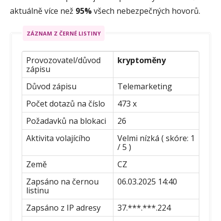
aktuálně více než
95%
všech nebezpečných hovorů.
ZÁZNAM Z ČERNÉ LISTINY
Provozovatel/důvod
kryptoměny
zápisu
Důvod zápisu
Telemarketing
Počet dotazů na číslo
473 x
Požadavků na blokaci
26
Aktivita volajícího
Velmi nízká ( skóre: 1
/ 5 )
Země
CZ
Zapsáno na černou
06.03.2025 14:40
listinu
Zapsáno z IP adresy
37.***.***.224