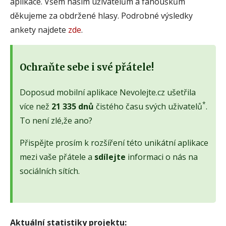
aplikace. Všem našim uživatelům a fanouškům
děkujeme za obdržené hlasy. Podrobné výsledky
ankety najdete
zde
.
Ochraňte sebe i své přátele!
Doposud mobilní aplikace Nevolejte.cz ušetřila
*
více než
21 335 dnů
čistého času svých uživatelů
.
To není zlé,že ano?
Přispějte prosím k rozšíření této unikátní aplikace
mezi vaše přátele a
sdílejte
informaci o nás na
sociálních sítích.
Aktuální statistiky projektu: