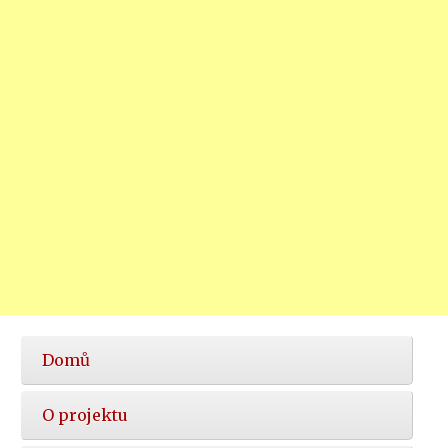
Hlavní
Domů
nabídka
O projektu