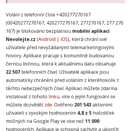
Volání z telefonní čísla +420277270167
(00420277270167, 420277270167, 277270167, 277 270
167) je blokováno bezplatnou
mobilní aplikací
Nevolejte.cz
(
Android
|
iOS
), která chrání své
uživatele před nevyžádanými telemarketingovými
hovory. Aplikace pracuje s komunitně budovanou
černou listinou, která k aktuálnímu datu obsahuje
22 507
telefonních čísel. Uživatelé aplikace jsou
automaticky chránění před voláním z kteréhokoliv z
těchto nebezpečných čísel. Aplikaci můžete zdarma
instalovat z tohoto
linku
, více o jejím fungování se
můžete dozvědět
zde
. Ověřeno
201 543
aktivními
uživateli s vysokým hodnocením
4,8 z 5
hvězdiček
možných na Google Play ve více než
11 000
hodnoceních. Aplikace je schopná zachytit a ukončit