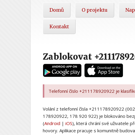
Hlavní
Domů
O projektu
Nap
nabídka
Kontakt
Zablokovat +2111789
Telefonní číslo +211178920922 je klasifi
Volání z telefonní čísla +211178920922 (
178920922, 178 920 922) je blokováno bez
(
Android
|
iOS
), která chrání své uživatele
hovory. Aplikace pracuje s komunitně budovan