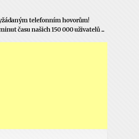
evyžádaným telefonním hovorům!
inut času našich 150 000 uživatelů ...