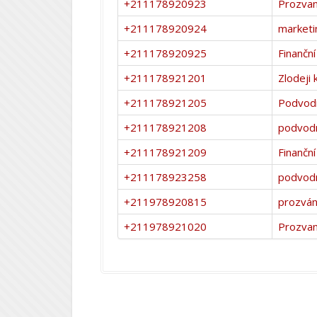
+211178920923
Prozvan
+211178920924
marketi
+211178920925
Finanční
+211178921201
Zlodeji 
+211178921205
Podvod
+211178921208
podvodn
+211178921209
Finanční
+211178923258
podvodn
+211978920815
prozván
+211978921020
Prozvan