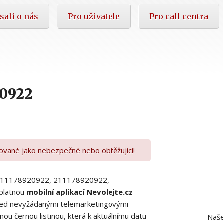
sali o nás
Pro uživatele
Pro call centra
20922
kované jako nebezpečné nebo obtěžující!
00211178920922, 211178920922,
platnou
mobilní aplikací Nevolejte.cz
 před nevyžádanými telemarketingovými
ou černou listinou, která k aktuálnímu datu
Naše