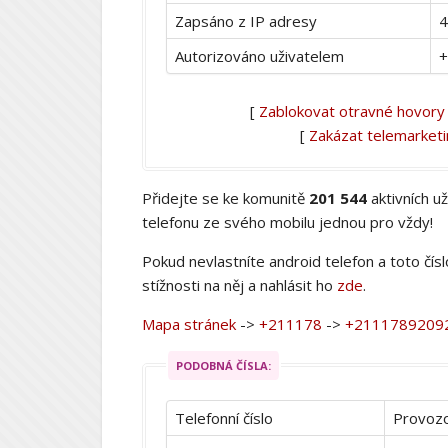
Zapsáno z IP adresy
4
Autorizováno uživatelem
+
[
Zablokovat otravné hovory
[
Zakázat telemarket
Přidejte se ke komunitě
201 544
aktivních u
telefonu ze svého mobilu jednou pro vždy!
Pokud nevlastníte android telefon a toto čís
stížnosti na něj a nahlásit ho
zde
.
Mapa stránek
->
+211178
->
+2111789209
PODOBNÁ ČÍSLA:
Telefonní číslo
Provozo