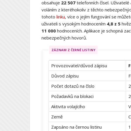
obsahuje
22 507
telefonních čísel. Uživatelé
voláním z kteréhokoliv z těchto nebezpečných
tohoto
linku
, více o jejím fungování se můž
uživateli s vysokým hodnocením
4,8 z 5
hvěz
11 000
hodnoceních. Aplikace je schopná zach
nebezpečných hovorů.
ZÁZNAM Z ČERNÉ LISTINY
Provozovatel/důvod zápisu
F
Důvod zápisu
F
Počet dotazů na číslo
2
Požadavků na blokaci
2
Aktivita volajícího
V
Země
C
Zapsáno na černou listinu
1