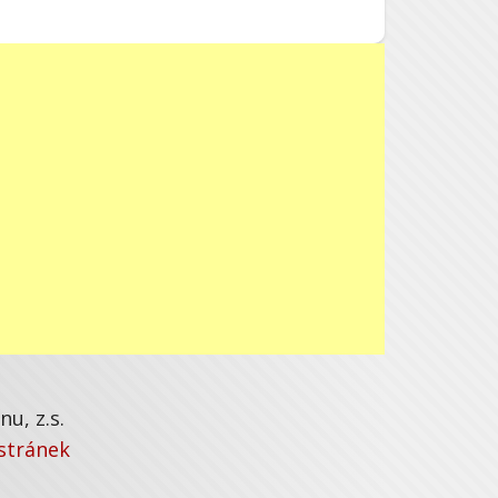
u, z.s.
stránek