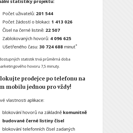
ální statistiky projektu:
Počet uživatelů:
201 544
Počet žádostí o blokaci:
1 413 026
Čísel na černé listině:
22 507
Zablokovaných hovorů:
4 096 625
*
Ušetřeného času:
30 724 688
minut
dostupných statistik trvá průměrná doba
arketingového hovoru 7,5 minuty.
lokujte prodejce po telefonu na
m mobilu jednou pro vždy!
ové vlastnosti aplikace:
blokování hovorů na základně
komunitně
budované černé listiny čísel
blokování telefonních čísel zadaných