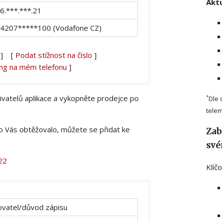
Aktu
6.***.***.21
4207*****100 (Vodafone CZ)
] [
Podat stížnost na číslo
]
ing na mém telefonu
]
živatelů aplikace a vykopněte prodejce po
*
Dle 
telem
lo Vás obtěžovalo, můžete se přidat ke
Zab
své
22
Klíč
vatel/důvod zápisu