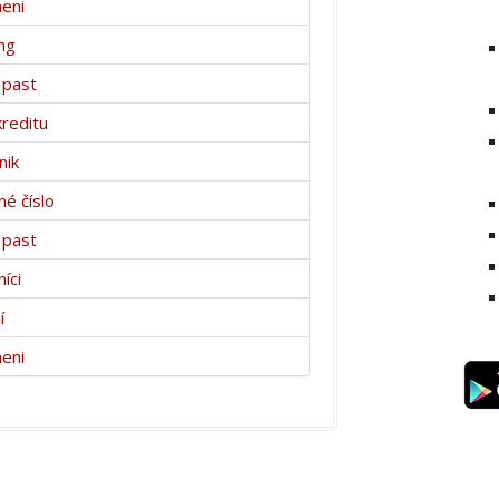
eni
ng
 past
kreditu
nik
é číslo
 past
íci
í
eni