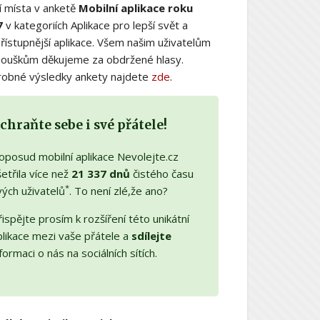
í místa v anketě
Mobilní aplikace roku
7
v kategoriích Aplikace pro lepší svět a
řístupnější aplikace. Všem našim uživatelům
nouškům děkujeme za obdržené hlasy.
obné výsledky ankety najdete
zde
.
chraňte sebe i své přátele!
oposud mobilní aplikace Nevolejte.cz
etřila více než
21 337 dnů
čistého času
*
vých uživatelů
. To není zlé,že ano?
ispějte prosím k rozšíření této unikátní
plikace mezi vaše přátele a
sdílejte
formaci o nás na sociálních sítích.