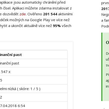
 aplikace jsou automaticky chránění před
prvn
 čísel. Aplikaci můžete zdarma instalovat z
201
ete dozvědět
zde
. Ověřeno
201 544
aktivními
Nejp
diček možných na Google Play ve více než
a fa
ytit a ukončit aktuálně více než
95%
všech
Podr
O
D
inanční past
uš
inanční past
s
 547 x
Př
5
a
in
elmi nízká ( skóre: 1 / 5 )
Z
7.04.2018 6:54