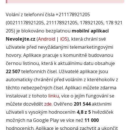
Volání z telefonní čísla +211178921205
(00211178921205, 211178921205, 178921205, 178 921
205) je blokováno bezplatnou
mobilní aplikací
Nevolejte.cz
(
Android
|
iOS
), která chrání své
uživatele před nevyžádanými telemarketingovými
hovory. Aplikace pracuje s komunitně budovanou
černou listinou, která k aktuálnímu datu obsahuje
22 507
telefonních čísel. Uživatelé aplikace jsou
automaticky chránění před voláním z kteréhokoliv z
těchto nebezpečných čísel. Aplikaci můžete zdarma
instalovat z tohoto
linku
, více o jejím fungování se
můžete dozvědět
zde
. Ověřeno
201 544
aktivními
uživateli s vysokým hodnocením
4,8 z 5
hvězdiček
možných na Google Play ve více než
11 000
hodnoceních. Aplikace je schopná zachytit a ukončit