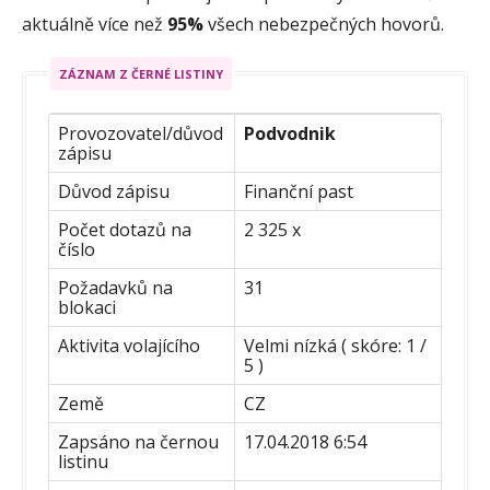
aktuálně více než
95%
všech nebezpečných hovorů.
ZÁZNAM Z ČERNÉ LISTINY
Provozovatel/důvod
Podvodnik
zápisu
Důvod zápisu
Finanční past
Počet dotazů na
2 325 x
číslo
Požadavků na
31
blokaci
Aktivita volajícího
Velmi nízká ( skóre: 1 /
5 )
Země
CZ
Zapsáno na černou
17.04.2018 6:54
listinu