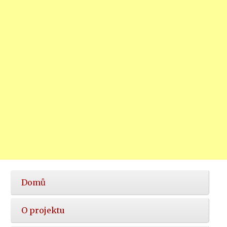
Hlavní
Domů
nabídka
O projektu