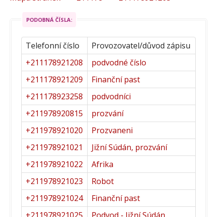
PODOBNÁ ČÍSLA:
Telefonní číslo
Provozovatel/důvod zápisu
+211178921208
podvodné číslo
+211178921209
Finanční past
+211178923258
podvodníci
+211978920815
prozvání
+211978921020
Prozvaneni
+211978921021
Jižní Súdán, prozvání
+211978921022
Afrika
+211978921023
Robot
+211978921024
Finanční past
+211978921025
Podvod - Jižní Súdán