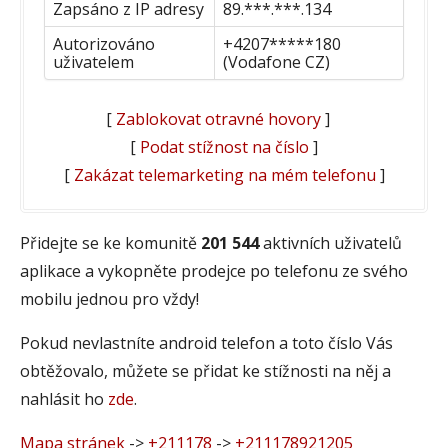
Zapsáno z IP adresy
89.***.***.134
Autorizováno
+4207*****180
uživatelem
(Vodafone CZ)
[
Zablokovat otravné hovory
]
[
Podat stížnost na číslo
]
[
Zakázat telemarketing na mém telefonu
]
Přidejte se ke komunitě
201 544
aktivních uživatelů
aplikace a vykopněte prodejce po telefonu ze svého
mobilu jednou pro vždy!
Pokud nevlastníte android telefon a toto číslo Vás
obtěžovalo, můžete se přidat ke stížnosti na něj a
nahlásit ho
zde
.
Mapa stránek
->
+211178
->
+211178921205