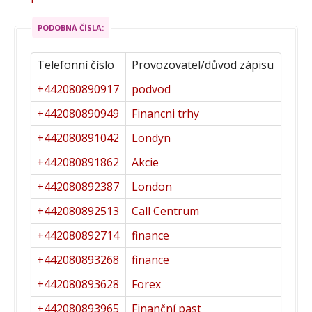
PODOBNÁ ČÍSLA:
Telefonní číslo
Provozovatel/důvod zápisu
+442080890917
podvod
+442080890949
Financni trhy
+442080891042
Londyn
+442080891862
Akcie
+442080892387
London
+442080892513
Call Centrum
+442080892714
finance
+442080893268
finance
+442080893628
Forex
+442080893965
Finanční past