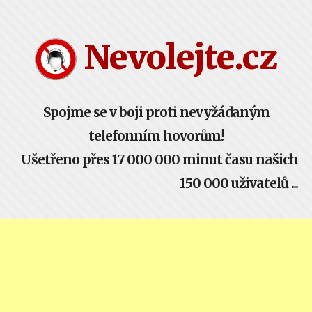
Nevolejte.cz žije komunitou - buď součástí!
Nevolejte.cz
Spojme se v boji proti nevyžádaným
telefonním hovorům!
Ušetřeno přes 17 000 000 minut času našich
150 000 uživatelů ...