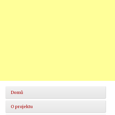
Hlavní
Domů
nabídka
O projektu