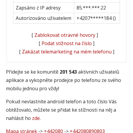
Zapsáno z IP adresy
85.***.***.22
Autorizováno uživatelem
+4207*****184 ()
[
Zablokovat otravné hovory
]
[
Podat stížnost na číslo
]
[
Zakázat telemarketing na mém telefonu
]
Přidejte se ke komunitě
201 543
aktivních uživatelů
aplikace a vykopněte prodejce po telefonu ze svého
mobilu jednou pro vždy!
Pokud nevlastníte android telefon a toto číslo Vás
obtěžovalo, můžete se přidat ke stížnosti na něj a
nahlásit ho
zde
.
Mapa stránek
->
+442080
->
+442080890803