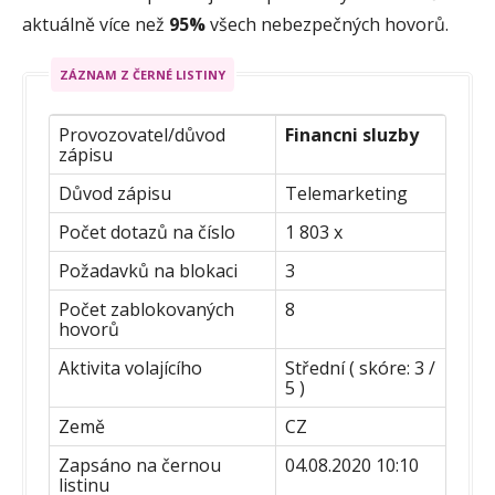
aktuálně více než
95%
všech nebezpečných hovorů.
ZÁZNAM Z ČERNÉ LISTINY
Provozovatel/důvod
Financni sluzby
zápisu
Důvod zápisu
Telemarketing
Počet dotazů na číslo
1 803 x
Požadavků na blokaci
3
Počet zablokovaných
8
hovorů
Aktivita volajícího
Střední ( skóre: 3 /
5 )
Země
CZ
Zapsáno na černou
04.08.2020 10:10
listinu