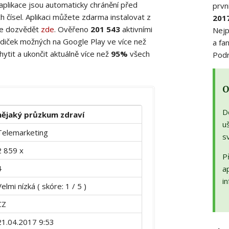
 aplikace jsou automaticky chránění před
prvn
 čísel. Aplikaci můžete zdarma instalovat z
201
ete dozvědět
zde
. Ověřeno
201 543
aktivními
Nejp
diček možných na Google Play ve více než
a fa
ytit a ukončit aktuálně více než
95%
všech
Podr
O
D
nějaký průzkum zdraví
uš
Telemarketing
s
2 859 x
Př
4
a
in
Velmi nízká ( skóre: 1 / 5 )
CZ
21.04.2017 9:53