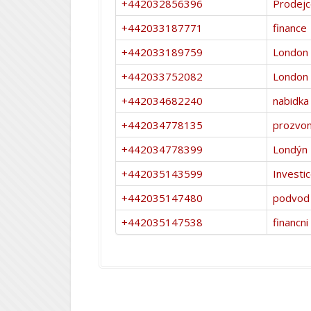
+442032856396
Prodej
+442033187771
finance
+442033189759
London
+442033752082
London
+442034682240
nabidka
+442034778135
prozvoní
+442034778399
Londýn
+442035143599
Investi
+442035147480
podvod
+442035147538
financni