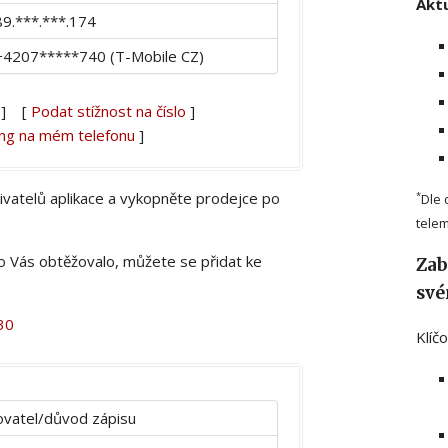
Aktu
89.***.***.174
+4207*****740 (T-Mobile CZ)
] [
Podat stížnost na číslo
]
ing na mém telefonu
]
živatelů aplikace a vykopněte prodejce po
*
Dle 
telem
lo Vás obtěžovalo, můžete se přidat ke
Zab
své
30
Klíč
vatel/důvod zápisu