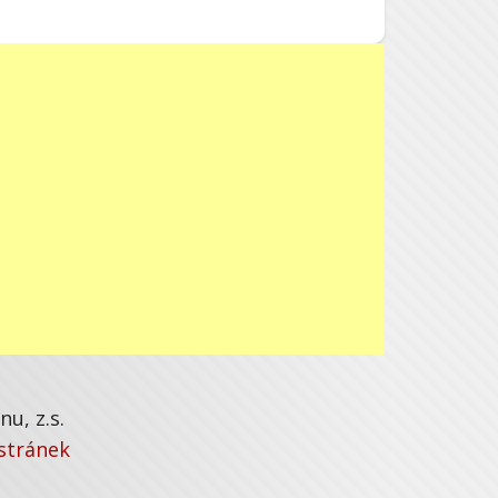
u, z.s.
stránek