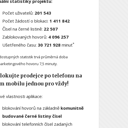
ální statistiky projektu:
Počet uživatelů:
201 543
Počet žádostí o blokaci:
1 411 842
Čísel na černé listině:
22 507
Zablokovaných hovorů:
4 096 257
*
Ušetřeného času:
30 721 928
minut
dostupných statistik trvá průměrná doba
arketingového hovoru 7,5 minuty.
lokujte prodejce po telefonu na
m mobilu jednou pro vždy!
ové vlastnosti aplikace:
blokování hovorů na základně
komunitně
budované černé listiny čísel
blokování telefonních čísel zadaných