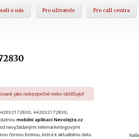
sali o nás
Pro uživatele
Pro call centra
72830
kované jako nebezpečné nebo obtěžující!
00442032172830, 442032172830,
platnou
mobilní aplikací Nevolejte.cz
 před nevyžádanými telemarketingovými
ou černou listinou, která k aktuálnímu datu
Naše