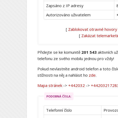
Zapsáno z IP adresy
Autorizováno uživatelem
[
Zablokovat otravné hovory
[
Zakázat telemarket
Přidejte se ke komunitě
201 543
aktivních u
telefonu ze svého mobilu jednou pro vždy!
Pokud nevlastníte android telefon a toto čís
stížnosti na něj a nahlásit ho
zde
.
Mapa stránek
->
+442032
->
+4420321728
PODOBNÁ ČÍSLA:
Telefonní číslo
Provozo