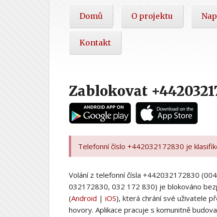
Hlavní
Domů
O projektu
Nap
nabídka
Kontakt
Zablokovat +4420321
Telefonní číslo +442032172830 je klasifi
Volání z telefonní čísla +442032172830 (
032172830, 032 172 830) je blokováno bez
(
Android
|
iOS
), která chrání své uživatele
hovory. Aplikace pracuje s komunitně budovan