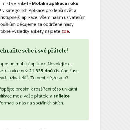
í místa v anketě
Mobilní aplikace roku
7
v kategoriích Aplikace pro lepší svět a
řístupnější aplikace. Všem našim uživatelům
nouškům děkujeme za obdržené hlasy.
obné výsledky ankety najdete
zde
.
chraňte sebe i své přátele!
oposud mobilní aplikace Nevolejte.cz
etřila více než
21 335 dnů
čistého času
*
vých uživatelů
. To není zlé,že ano?
ispějte prosím k rozšíření této unikátní
plikace mezi vaše přátele a
sdílejte
formaci o nás na sociálních sítích.