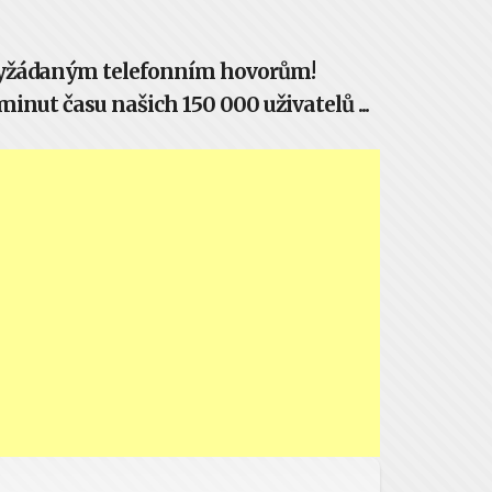
evyžádaným telefonním hovorům!
inut času našich 150 000 uživatelů ...