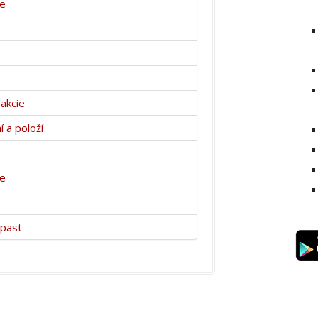
ce
 akcie
 a položí
ce
 past