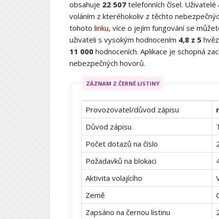
obsahuje
22 507
telefonních čísel. Uživatelé
voláním z kteréhokoliv z těchto nebezpečných
tohoto
linku
, více o jejím fungování se můž
uživateli s vysokým hodnocením
4,8 z 5
hvěz
11 000
hodnoceních. Aplikace je schopná zach
nebezpečných hovorů.
ZÁZNAM Z ČERNÉ LISTINY
Provozovatel/důvod zápisu
Důvod zápisu
Počet dotazů na číslo
Požadavků na blokaci
Aktivita volajícího
Země
Zapsáno na černou listinu