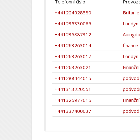
Telefonní číslo
Provozo
+441224928580
Britanie
+441235330065
Londyn
+441235887312
Abingd
+441263263014
finance
+441263263017
Londýn
+441263263021
Finanční
+441288444015
podvod
+441313220551
podvodn
+441325977015
Finanční
+441337400037
podvod