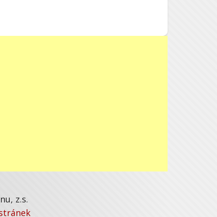
u, z.s.
stránek