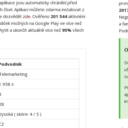
 aplikace jsou automaticky chránění před
prvn
 čísel. Aplikaci můžete zdarma instalovat z
201
ete dozvědět
zde
. Ověřeno
201 544
aktivními
Nejp
diček možných na Google Play ve více než
a fa
ytit a ukončit aktuálně více než
95%
všech
Podr
O
D
Podvodnik
uš
Telemarketing
s
1 958 x
Př
8
a
in
28
Vysoká ( skóre: 4 / 5 )
CZ