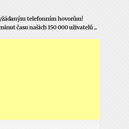
evyžádaným telefonním hovorům!
inut času našich 150 000 uživatelů ...