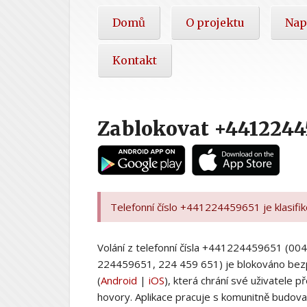
Hlavní
Domů
O projektu
Nap
nabídka
Kontakt
Zablokovat +4412244
Telefonní číslo +441224459651 je klasifi
Volání z telefonní čísla +441224459651 (
224459651, 224 459 651) je blokováno bez
(
Android
|
iOS
), která chrání své uživatele
hovory. Aplikace pracuje s komunitně budovan