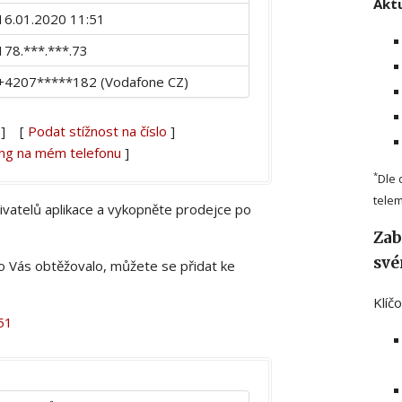
Aktu
16.01.2020 11:51
178.***.***.73
+4207*****182 (Vodafone CZ)
] [
Podat stížnost na číslo
]
ing na mém telefonu
]
*
Dle 
telem
živatelů aplikace a vykopněte prodejce po
Zab
své
lo Vás obtěžovalo, můžete se přidat ke
Klíč
51