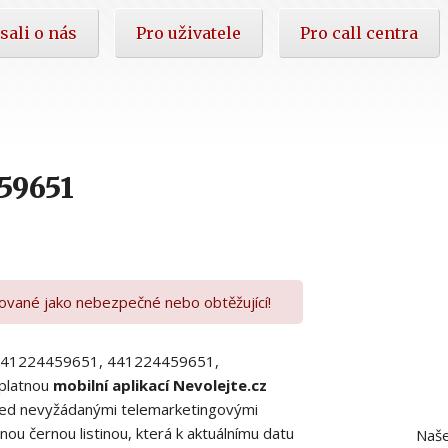
sali o nás
Pro uživatele
Pro call centra
59651
kované jako nebezpečné nebo obtěžující!
00441224459651, 441224459651,
platnou
mobilní aplikací Nevolejte.cz
 před nevyžádanými telemarketingovými
ou černou listinou, která k aktuálnímu datu
Naše