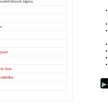
vatel/důvod zápisu
on
 past
é číslo
 nabídka