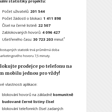
ální statistiky projektu:
Počet uživatelů:
201 544
Počet žádostí o blokaci:
1 411 898
Čísel na černé listině:
22 507
Zablokovaných hovorů:
4 096 427
*
Ušetřeného času:
30 723 203
minut
dostupných statistik trvá průměrná doba
arketingového hovoru 7,5 minuty.
lokujte prodejce po telefonu na
m mobilu jednou pro vždy!
ové vlastnosti aplikace:
blokování hovorů na základně
komunitně
budované černé listiny čísel
blokování telefonních čísel zadaných