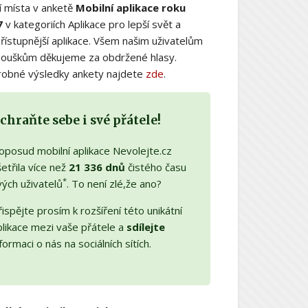
í místa v anketě
Mobilní aplikace roku
7
v kategoriích Aplikace pro lepší svět a
řístupnější aplikace. Všem našim uživatelům
nouškům děkujeme za obdržené hlasy.
obné výsledky ankety najdete
zde
.
chraňte sebe i své přátele!
oposud mobilní aplikace Nevolejte.cz
etřila více než
21 336 dnů
čistého času
*
vých uživatelů
. To není zlé,že ano?
ispějte prosím k rozšíření této unikátní
plikace mezi vaše přátele a
sdílejte
formaci o nás na sociálních sítích.