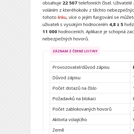
obsahuje
22 507
telefonních čísel. Uživatelé
voláním z kteréhokoliv z těchto nebezpečných
tohoto
linku
, více o jejím fungování se můž
uživateli s vysokým hodnocením
4,8 z 5
hvěz
11 000
hodnoceních. Aplikace je schopná zach
nebezpečných hovorů.
ZÁZNAM Z ČERNÉ LISTINY
Provozovatel/důvod zápisu
Důvod zápisu
Počet dotazů na číslo
Požadavků na blokaci
Počet zablokovaných hovorů
Aktivita volajícího
Země