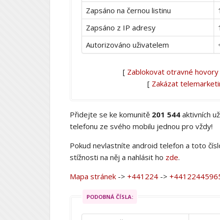
Zapsáno na černou listinu
Zapsáno z IP adresy
Autorizováno uživatelem
[
Zablokovat otravné hovory
[
Zakázat telemarket
Přidejte se ke komunitě
201 544
aktivních u
telefonu ze svého mobilu jednou pro vždy!
Pokud nevlastníte android telefon a toto čís
stížnosti na něj a nahlásit ho
zde
.
Mapa stránek
->
+441224
->
+4412244596
PODOBNÁ ČÍSLA: