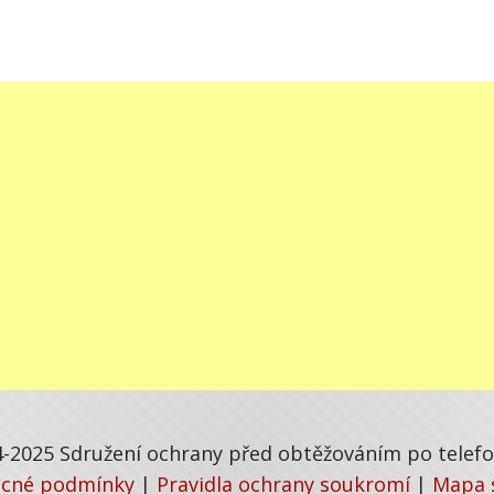
-2025 Sdružení ochrany před obtěžováním po telefon
cné podmínky
|
Pravidla ochrany soukromí
|
Mapa 