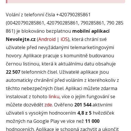
Volání z telefonní čísla +420790285861
(00420790285861, 420790285861, 790285861, 790 285
861) je blokováno bezplatnou
mobilní aplikací
Nevolejte.cz
(
Android
|
iOS
), která chrání své
uživatele před nevyžádanými telemarketingovými
hovory. Aplikace pracuje s komunitně budovanou
černou listinou, která k aktuálnímu datu obsahuje
22 507
telefonních čísel. Uživatelé aplikace jsou
automaticky chránění před voláním z kteréhokoliv z
těchto nebezpečných čísel. Aplikaci můžete zdarma
instalovat z tohoto
linku
, více o jejím fungování se
můžete dozvědět
zde
. Ověřeno
201 544
aktivními
uživateli s vysokým hodnocením
4,8 z 5
hvězdiček
možných na Google Play ve více než
11 000
hodnoceních. Aplikace je schopná zachytit a ukončit