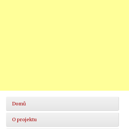
Hlavní
Domů
nabídka
O projektu