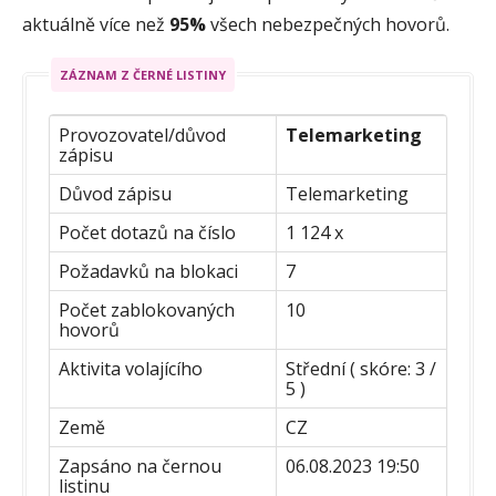
aktuálně více než
95%
všech nebezpečných hovorů.
ZÁZNAM Z ČERNÉ LISTINY
Provozovatel/důvod
Telemarketing
zápisu
Důvod zápisu
Telemarketing
Počet dotazů na číslo
1 124 x
Požadavků na blokaci
7
Počet zablokovaných
10
hovorů
Aktivita volajícího
Střední ( skóre: 3 /
5 )
Země
CZ
Zapsáno na černou
06.08.2023 19:50
listinu