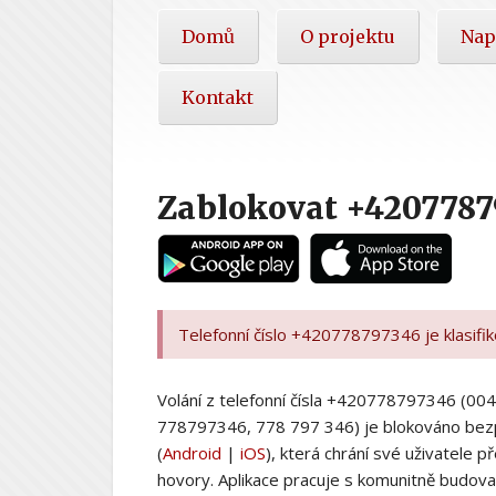
Hlavní
Domů
O projektu
Nap
nabídka
Kontakt
Zablokovat +420778
Telefonní číslo +420778797346 je klasifi
Volání z telefonní čísla +420778797346 (
778797346, 778 797 346) je blokováno bez
(
Android
|
iOS
), která chrání své uživatele
hovory. Aplikace pracuje s komunitně budovan