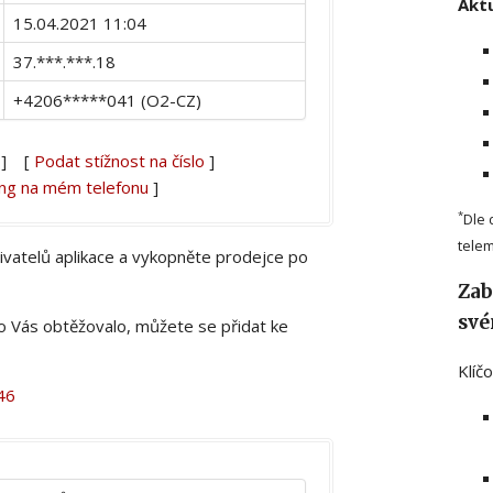
Aktu
15.04.2021 11:04
37.***.***.18
+4206*****041 (O2-CZ)
] [
Podat stížnost na číslo
]
ing na mém telefonu
]
*
Dle 
telem
živatelů aplikace a vykopněte prodejce po
Zab
své
lo Vás obtěžovalo, můžete se přidat ke
Klíč
46