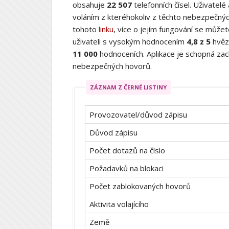
obsahuje
22 507
telefonních čísel. Uživatelé
voláním z kteréhokoliv z těchto nebezpečných
tohoto
linku
, více o jejím fungování se můž
uživateli s vysokým hodnocením
4,8 z 5
hvěz
11 000
hodnoceních. Aplikace je schopná zach
nebezpečných hovorů.
ZÁZNAM Z ČERNÉ LISTINY
Provozovatel/důvod zápisu
Důvod zápisu
Počet dotazů na číslo
Požadavků na blokaci
Počet zablokovaných hovorů
Aktivita volajícího
Země