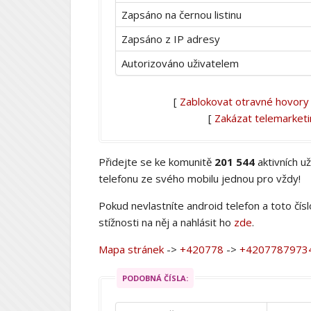
Zapsáno na černou listinu
Zapsáno z IP adresy
Autorizováno uživatelem
[
Zablokovat otravné hovory
[
Zakázat telemarket
Přidejte se ke komunitě
201 544
aktivních u
telefonu ze svého mobilu jednou pro vždy!
Pokud nevlastníte android telefon a toto čís
stížnosti na něj a nahlásit ho
zde
.
Mapa stránek
->
+420778
->
+4207787973
PODOBNÁ ČÍSLA: