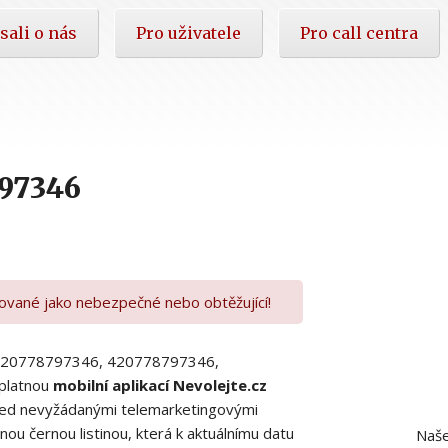
sali o nás
Pro uživatele
Pro call centra
797346
kované jako nebezpečné nebo obtěžující!
00420778797346, 420778797346,
platnou
mobilní aplikací Nevolejte.cz
 před nevyžádanými telemarketingovými
ou černou listinou, která k aktuálnímu datu
Naše