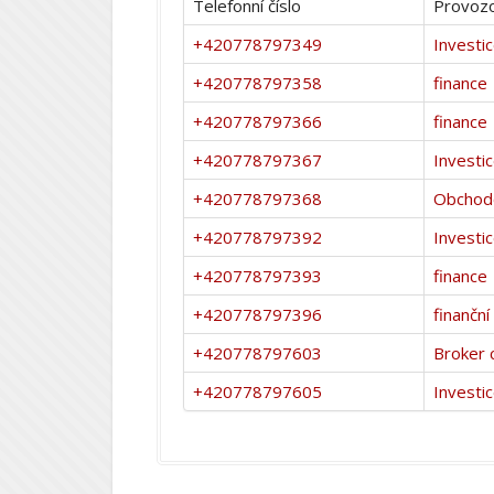
Telefonní číslo
Provozo
+420778797349
Investi
+420778797358
finance
+420778797366
finance
+420778797367
Investi
+420778797368
Obchod
+420778797392
Investi
+420778797393
finance
+420778797396
finančn
+420778797603
Broker 
+420778797605
Investi