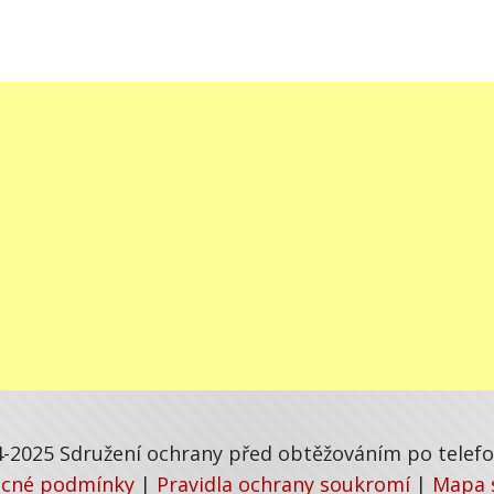
-2025 Sdružení ochrany před obtěžováním po telefon
cné podmínky
|
Pravidla ochrany soukromí
|
Mapa 