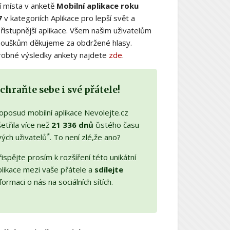
í místa v anketě
Mobilní aplikace roku
7
v kategoriích Aplikace pro lepší svět a
řístupnější aplikace. Všem našim uživatelům
nouškům děkujeme za obdržené hlasy.
obné výsledky ankety najdete
zde
.
chraňte sebe i své přátele!
oposud mobilní aplikace Nevolejte.cz
etřila více než
21 336 dnů
čistého času
*
vých uživatelů
. To není zlé,že ano?
ispějte prosím k rozšíření této unikátní
plikace mezi vaše přátele a
sdílejte
formaci o nás na sociálních sítích.