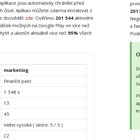
 aplikace jsou automaticky chránění před
prvn
 čísel. Aplikaci můžete zdarma instalovat z
201
ete dozvědět
zde
. Ověřeno
201 544
aktivními
Nejp
diček možných na Google Play ve více než
a fa
ytit a ukončit aktuálně více než
95%
všech
Podr
O
D
marketing
uš
Finanční past
s
1 548 x
Př
13
a
in
45
Velmi vysoká ( skóre: 5 / 5 )
CZ