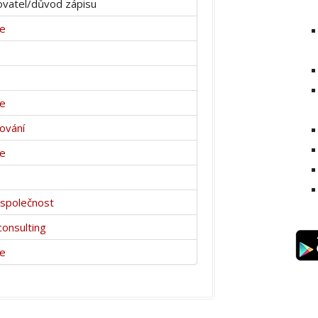
vatel/důvod zápisu
ce
ce
ování
ce
í společnost
consulting
ce