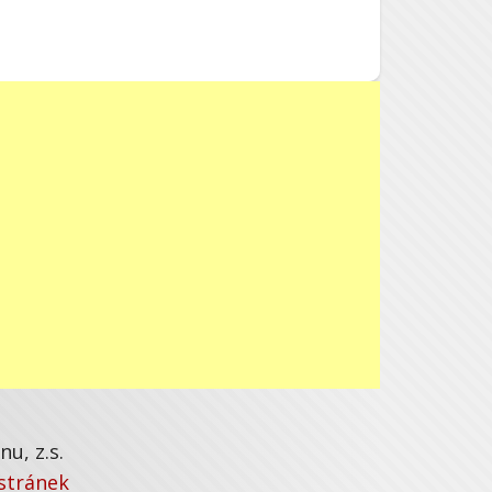
u, z.s.
stránek