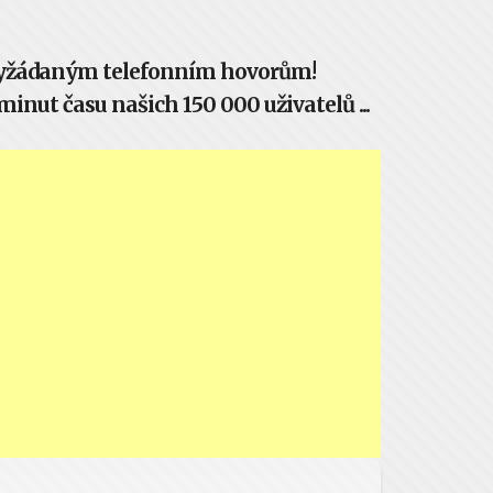
evyžádaným telefonním hovorům!
inut času našich 150 000 uživatelů ...