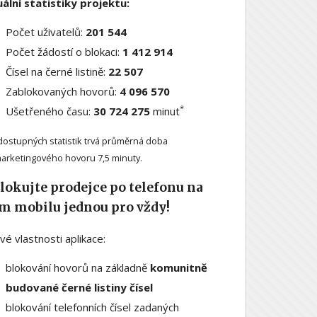
ální statistiky projektu:
Počet uživatelů:
201 544
Počet žádostí o blokaci:
1 412 914
Čísel na černé listině:
22 507
Zablokovaných hovorů:
4 096 570
*
Ušetřeného času:
30 724 275
minut
dostupných statistik trvá průměrná doba
arketingového hovoru 7,5 minuty.
lokujte prodejce po telefonu na
m mobilu jednou pro vždy!
ové vlastnosti aplikace:
blokování hovorů na základně
komunitně
budované černé listiny čísel
blokování telefonních čísel zadaných