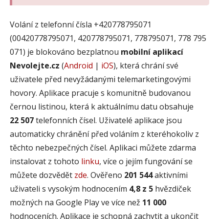
Volání z telefonní čísla +420778795071
(00420778795071, 420778795071, 778795071, 778 795
071) je blokováno bezplatnou
mobilní aplikací
Nevolejte.cz
(
Android
|
iOS
), která chrání své
uživatele před nevyžádanými telemarketingovými
hovory. Aplikace pracuje s komunitně budovanou
černou listinou, která k aktuálnímu datu obsahuje
22 507
telefonních čísel. Uživatelé aplikace jsou
automaticky chránění před voláním z kteréhokoliv z
těchto nebezpečných čísel. Aplikaci můžete zdarma
instalovat z tohoto
linku
, více o jejím fungování se
můžete dozvědět
zde
. Ověřeno
201 544
aktivními
uživateli s vysokým hodnocením
4,8 z 5
hvězdiček
možných na Google Play ve více než
11 000
hodnoceních. Aplikace je schopná zachytit a ukončit