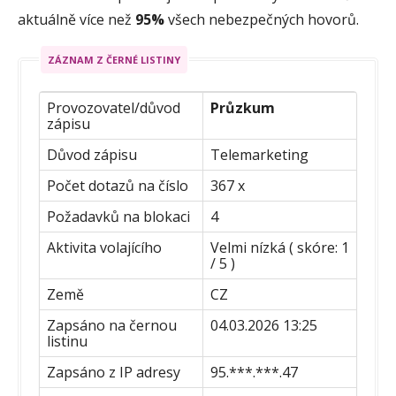
aktuálně více než
95%
všech nebezpečných hovorů.
ZÁZNAM Z ČERNÉ LISTINY
Provozovatel/důvod
Průzkum
zápisu
Důvod zápisu
Telemarketing
Počet dotazů na číslo
367 x
Požadavků na blokaci
4
Aktivita volajícího
Velmi nízká ( skóre: 1
/ 5 )
Země
CZ
Zapsáno na černou
04.03.2026 13:25
listinu
Zapsáno z IP adresy
95.***.***.47