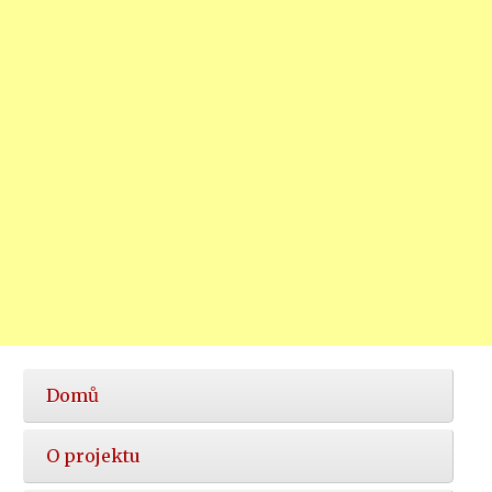
Hlavní
Domů
nabídka
O projektu