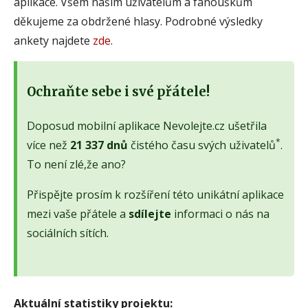
aplikace. Všem našim uživatelům a fanouškům
děkujeme za obdržené hlasy. Podrobné výsledky
ankety najdete
zde
.
Ochraňte sebe i své přátele!
Doposud mobilní aplikace Nevolejte.cz ušetřila
*
více než
21 337 dnů
čistého času svých uživatelů
.
To není zlé,že ano?
Přispějte prosím k rozšíření této unikátní aplikace
mezi vaše přátele a
sdílejte
informaci o nás na
sociálních sítích.
Aktuální statistiky projektu: