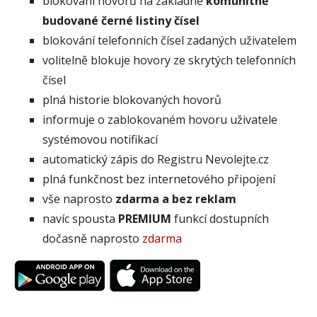
blokování hovorů na základně
komunitně
budované černé listiny čísel
blokování telefonních čísel zadaných uživatelem
volitelně blokuje hovory ze skrytých telefonních
čísel
plná historie blokovaných hovorů
informuje o zablokovaném hovoru uživatele
systémovou notifikací
automatický zápis do Registru Nevolejte.cz
plná funkčnost bez internetového připojení
vše naprosto
zdarma a bez reklam
navíc spousta
PREMIUM
funkcí dostupních
dočasně naprosto
zdarma