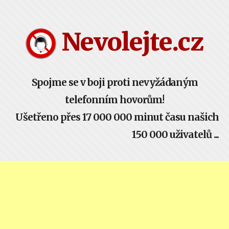
Nevolejte.cz žije komunitou - buď součástí!
Nevolejte.cz
Spojme se v boji proti nevyžádaným
telefonním hovorům!
Ušetřeno přes 17 000 000 minut času našich
150 000 uživatelů ...