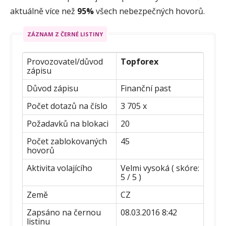
aktuálně více než
95%
všech nebezpečných hovorů.
ZÁZNAM Z ČERNÉ LISTINY
Provozovatel/důvod
Topforex
zápisu
Důvod zápisu
Finanční past
Počet dotazů na číslo
3 705 x
Požadavků na blokaci
20
Počet zablokovaných
45
hovorů
Aktivita volajícího
Velmi vysoká ( skóre:
5 / 5 )
Země
CZ
Zapsáno na černou
08.03.2016 8:42
listinu