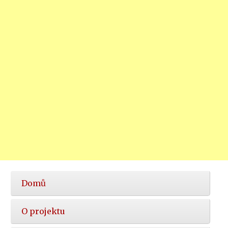
Hlavní
Domů
nabídka
O projektu