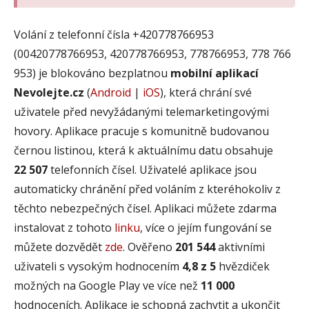
Volání z telefonní čísla +420778766953
(00420778766953, 420778766953, 778766953, 778 766
953) je blokováno bezplatnou
mobilní aplikací
Nevolejte.cz
(
Android
|
iOS
), která chrání své
uživatele před nevyžádanými telemarketingovými
hovory. Aplikace pracuje s komunitně budovanou
černou listinou, která k aktuálnímu datu obsahuje
22 507
telefonních čísel. Uživatelé aplikace jsou
automaticky chránění před voláním z kteréhokoliv z
těchto nebezpečných čísel. Aplikaci můžete zdarma
instalovat z tohoto
linku
, více o jejím fungování se
můžete dozvědět
zde
. Ověřeno
201 544
aktivními
uživateli s vysokým hodnocením
4,8 z 5
hvězdiček
možných na Google Play ve více než
11 000
hodnoceních. Aplikace je schopná zachytit a ukončit