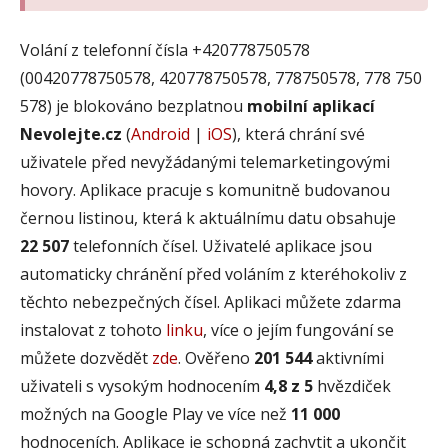
Volání z telefonní čísla +420778750578
(00420778750578, 420778750578, 778750578, 778 750
578) je blokováno bezplatnou
mobilní aplikací
Nevolejte.cz
(
Android
|
iOS
), která chrání své
uživatele před nevyžádanými telemarketingovými
hovory. Aplikace pracuje s komunitně budovanou
černou listinou, která k aktuálnímu datu obsahuje
22 507
telefonních čísel. Uživatelé aplikace jsou
automaticky chránění před voláním z kteréhokoliv z
těchto nebezpečných čísel. Aplikaci můžete zdarma
instalovat z tohoto
linku
, více o jejím fungování se
můžete dozvědět
zde
. Ověřeno
201 544
aktivními
uživateli s vysokým hodnocením
4,8 z 5
hvězdiček
možných na Google Play ve více než
11 000
hodnoceních. Aplikace je schopná zachytit a ukončit