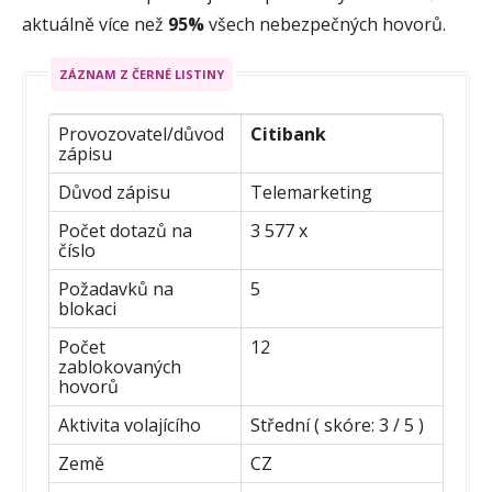
aktuálně více než
95%
všech nebezpečných hovorů.
ZÁZNAM Z ČERNÉ LISTINY
Provozovatel/důvod
Citibank
zápisu
Důvod zápisu
Telemarketing
Počet dotazů na
3 577 x
číslo
Požadavků na
5
blokaci
Počet
12
zablokovaných
hovorů
Aktivita volajícího
Střední ( skóre: 3 / 5 )
Země
CZ