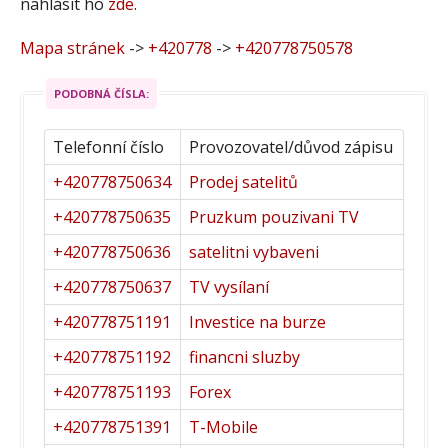
nahlásit ho
zde
.
Mapa stránek
->
+420778
->
+420778750578
PODOBNÁ ČÍSLA:
Telefonní číslo
Provozovatel/důvod zápisu
+420778750634
Prodej satelitů
+420778750635
Pruzkum pouzivani TV
+420778750636
satelitni vybaveni
+420778750637
TV vysílaní
+420778751191
Investice na burze
+420778751192
financni sluzby
+420778751193
Forex
+420778751391
T-Mobile