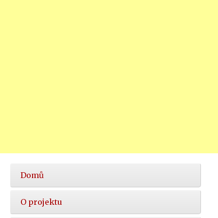
Hlavní
Domů
nabídka
O projektu