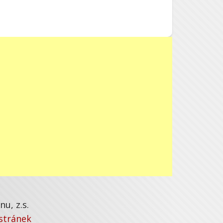
u, z.s.
stránek