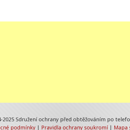
-2025 Sdružení ochrany před obtěžováním po telefon
cné podmínky
|
Pravidla ochrany soukromí
|
Mapa 