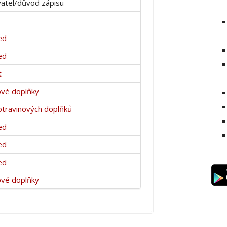
atel/důvod zápisu
ed
ed
t
ové doplňky
otravinových doplňků
ed
ed
ed
ové doplňky