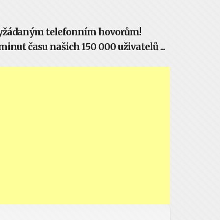
evyžádaným telefonním hovorům!
inut času našich 150 000 uživatelů ...