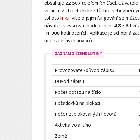
obsahuje
22 507
telefonních čísel. Uživatelé
voláním z kteréhokoliv z těchto nebezpečných
tohoto
linku
, více o jejím fungování se můž
uživateli s vysokým hodnocením
4,8 z 5
hvěz
11 000
hodnoceních. Aplikace je schopná zach
nebezpečných hovorů.
ZÁZNAM Z ČERNÉ LISTINY
Provozovatel/důvod zápisu
Důvod zápisu
Počet dotazů na číslo
Požadavků na blokaci
Počet zablokovaných hovorů
Aktivita volajícího
Země