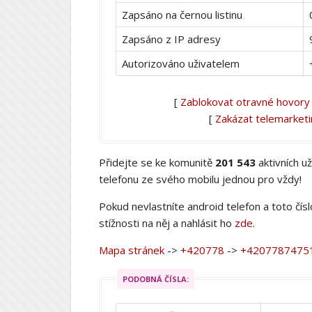
Zapsáno na černou listinu
Zapsáno z IP adresy
Autorizováno uživatelem
[
Zablokovat otravné hovory
[
Zakázat telemarket
Přidejte se ke komunitě
201 543
aktivních u
telefonu ze svého mobilu jednou pro vždy!
Pokud nevlastníte android telefon a toto čís
stížnosti na něj a nahlásit ho
zde
.
Mapa stránek
->
+420778
->
+4207787475
PODOBNÁ ČÍSLA: