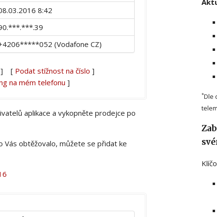
Aktu
08.03.2016 8:42
90.***.***.39
+4206*****052 (Vodafone CZ)
] [
Podat stížnost na číslo
]
ing na mém telefonu
]
*
Dle 
telem
živatelů aplikace a vykopněte prodejce po
Zab
své
lo Vás obtěžovalo, můžete se přidat ke
Klíč
16