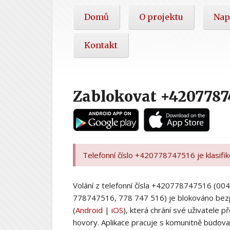
Hlavní
Domů
O projektu
Nap
nabídka
Kontakt
Zablokovat +4207787
Telefonní číslo +420778747516 je klasifi
Volání z telefonní čísla +420778747516 (
778747516, 778 747 516) je blokováno bez
(
Android
|
iOS
), která chrání své uživatele
hovory. Aplikace pracuje s komunitně budovan