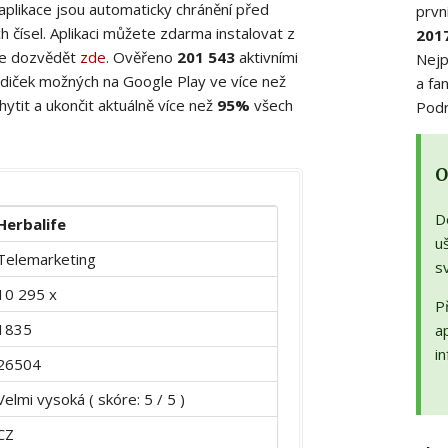
 aplikace jsou automaticky chránění před
prvn
 čísel. Aplikaci můžete zdarma instalovat z
201
ete dozvědět
zde
. Ověřeno
201 543
aktivními
Nejp
diček možných na Google Play ve více než
a fa
ytit a ukončit aktuálně více než
95%
všech
Podr
O
D
Herbalife
uš
Telemarketing
s
10 295 x
Př
1835
a
in
26504
Velmi vysoká ( skóre: 5 / 5 )
CZ