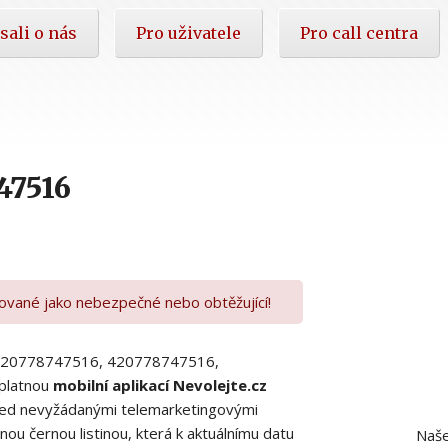
sali o nás
Pro uživatele
Pro call centra
47516
kované jako nebezpečné nebo obtěžující!
00420778747516, 420778747516,
platnou
mobilní aplikací Nevolejte.cz
 před nevyžádanými telemarketingovými
ou černou listinou, která k aktuálnímu datu
Naše