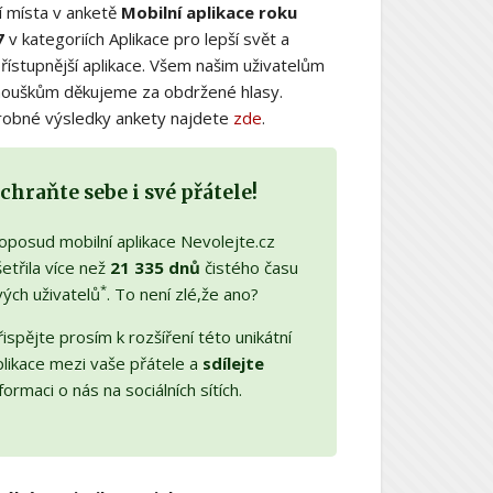
í místa v anketě
Mobilní aplikace roku
7
v kategoriích Aplikace pro lepší svět a
řístupnější aplikace. Všem našim uživatelům
nouškům děkujeme za obdržené hlasy.
obné výsledky ankety najdete
zde
.
chraňte sebe i své přátele!
oposud mobilní aplikace Nevolejte.cz
etřila více než
21 335 dnů
čistého času
*
vých uživatelů
. To není zlé,že ano?
ispějte prosím k rozšíření této unikátní
plikace mezi vaše přátele a
sdílejte
formaci o nás na sociálních sítích.