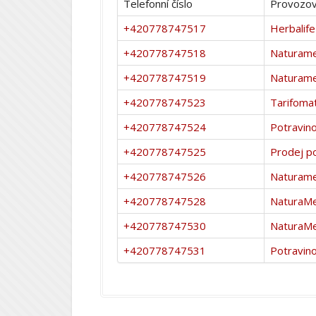
Telefonní číslo
Provozov
+420778747517
Herbalife
+420778747518
Naturam
+420778747519
Naturam
+420778747523
Tarifoma
+420778747524
Potravin
+420778747525
Prodej p
+420778747526
Naturam
+420778747528
NaturaM
+420778747530
NaturaM
+420778747531
Potravin