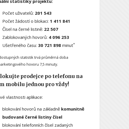
ální statistiky projektu:
Počet uživatelů:
201 543
Počet žádostí o blokaci:
1 411 841
Čísel na černé listině:
22 507
Zablokovaných hovorů:
4 096 253
*
Ušetřeného času:
30 721 898
minut
dostupných statistik trvá průměrná doba
arketingového hovoru 7,5 minuty.
lokujte prodejce po telefonu na
m mobilu jednou pro vždy!
ové vlastnosti aplikace:
blokování hovorů na základně
komunitně
budované černé listiny čísel
blokování telefonních čísel zadaných