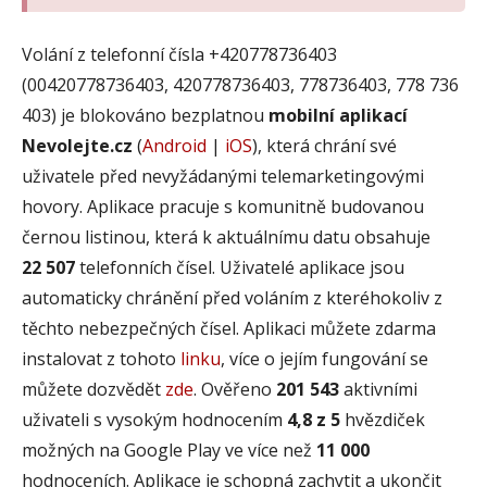
Volání z telefonní čísla +420778736403
(00420778736403, 420778736403, 778736403, 778 736
403) je blokováno bezplatnou
mobilní aplikací
Nevolejte.cz
(
Android
|
iOS
), která chrání své
uživatele před nevyžádanými telemarketingovými
hovory. Aplikace pracuje s komunitně budovanou
černou listinou, která k aktuálnímu datu obsahuje
22 507
telefonních čísel. Uživatelé aplikace jsou
automaticky chránění před voláním z kteréhokoliv z
těchto nebezpečných čísel. Aplikaci můžete zdarma
instalovat z tohoto
linku
, více o jejím fungování se
můžete dozvědět
zde
. Ověřeno
201 543
aktivními
uživateli s vysokým hodnocením
4,8 z 5
hvězdiček
možných na Google Play ve více než
11 000
hodnoceních. Aplikace je schopná zachytit a ukončit