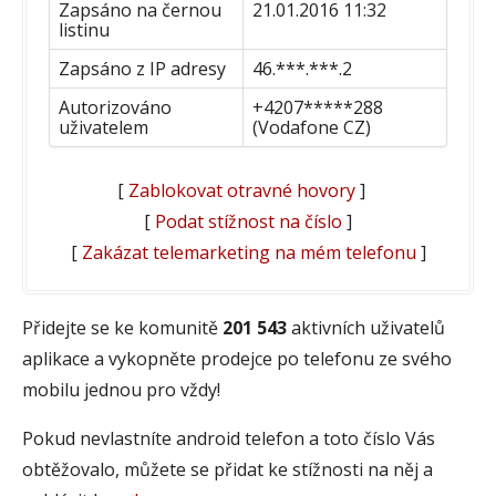
Zapsáno na černou
21.01.2016 11:32
listinu
Zapsáno z IP adresy
46.***.***.2
Autorizováno
+4207*****288
uživatelem
(Vodafone CZ)
[
Zablokovat otravné hovory
]
[
Podat stížnost na číslo
]
[
Zakázat telemarketing na mém telefonu
]
Přidejte se ke komunitě
201 543
aktivních uživatelů
aplikace a vykopněte prodejce po telefonu ze svého
mobilu jednou pro vždy!
Pokud nevlastníte android telefon a toto číslo Vás
obtěžovalo, můžete se přidat ke stížnosti na něj a