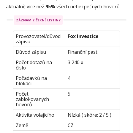
aktuálně více než
95%
všech nebezpečných hovorů.
ZÁZNAM Z ČERNÉ LISTINY
Provozovatel/důvod
Fox investice
zápisu
Důvod zápisu
Finanční past
Počet dotazů na
3 240 x
číslo
Požadavků na
4
blokaci
Počet
5
zablokovaných
hovorů
Aktivita volajícího
Nízká ( skóre: 2 / 5 )
Země
CZ