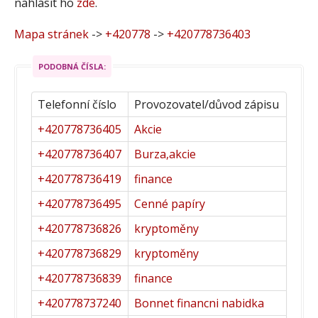
nahlásit ho
zde
.
Mapa stránek
->
+420778
->
+420778736403
PODOBNÁ ČÍSLA:
Telefonní číslo
Provozovatel/důvod zápisu
+420778736405
Akcie
+420778736407
Burza,akcie
+420778736419
finance
+420778736495
Cenné papíry
+420778736826
kryptoměny
+420778736829
kryptoměny
+420778736839
finance
+420778737240
Bonnet financni nabidka