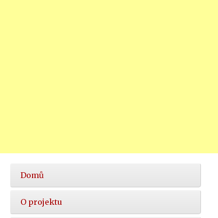
Hlavní
Domů
nabídka
O projektu