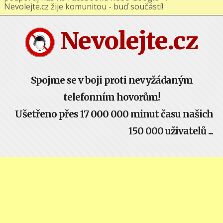
podporuj nás na Facebooku nebo Google+ !
Nevolejte.cz žije komunitou - buď součástí!
Nevolejte.cz
Spojme se v boji proti nevyžádaným
telefonním hovorům!
Ušetřeno přes 17 000 000 minut času našich
150 000 uživatelů ...