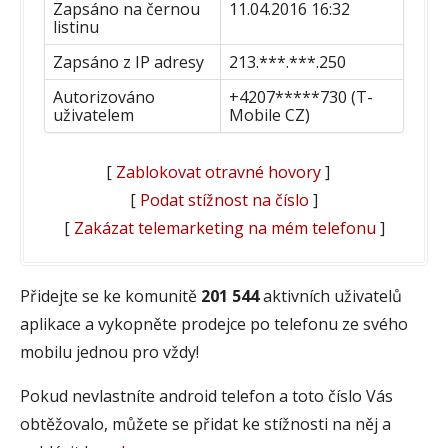
Zapsáno na černou
11.04.2016 16:32
listinu
Zapsáno z IP adresy
213.***.***.250
Autorizováno
+4207*****730 (T-
uživatelem
Mobile CZ)
[
Zablokovat otravné hovory
]
[
Podat stížnost na číslo
]
[
Zakázat telemarketing na mém telefonu
]
Přidejte se ke komunitě
201 544
aktivních uživatelů
aplikace a vykopněte prodejce po telefonu ze svého
mobilu jednou pro vždy!
Pokud nevlastníte android telefon a toto číslo Vás
obtěžovalo, můžete se přidat ke stížnosti na něj a