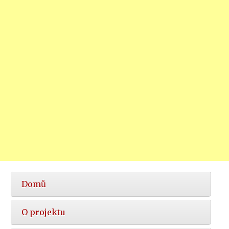
Hlavní
Domů
nabídka
O projektu