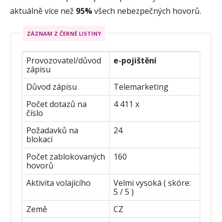
aktuálně více než
95%
všech nebezpečných hovorů.
ZÁZNAM Z ČERNÉ LISTINY
Provozovatel/důvod
e-pojištění
zápisu
Důvod zápisu
Telemarketing
Počet dotazů na
4 411 x
číslo
Požadavků na
24
blokaci
Počet zablokovaných
160
hovorů
Aktivita volajícího
Velmi vysoká ( skóre:
5 / 5 )
Země
CZ