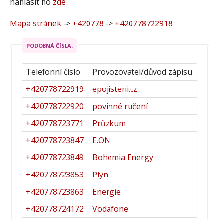
nahlásit ho
zde
.
Mapa stránek
->
+420778
->
+420778722918
PODOBNÁ ČÍSLA:
Telefonní číslo
Provozovatel/důvod zápisu
+420778722919
epojisteni.cz
+420778722920
povinné ručení
+420778723771
Průzkum
+420778723847
E.ON
+420778723849
Bohemia Energy
+420778723853
Plyn
+420778723863
Energie
+420778724172
Vodafone