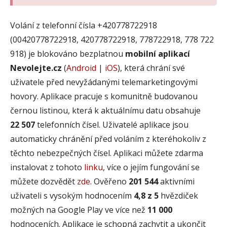
Volání z telefonní čísla +420778722918
(00420778722918, 420778722918, 778722918, 778 722
918) je blokováno bezplatnou
mobilní aplikací
Nevolejte.cz
(
Android
|
iOS
), která chrání své
uživatele před nevyžádanými telemarketingovými
hovory. Aplikace pracuje s komunitně budovanou
černou listinou, která k aktuálnímu datu obsahuje
22 507
telefonních čísel. Uživatelé aplikace jsou
automaticky chránění před voláním z kteréhokoliv z
těchto nebezpečných čísel. Aplikaci můžete zdarma
instalovat z tohoto
linku
, více o jejím fungování se
můžete dozvědět
zde
. Ověřeno
201 544
aktivními
uživateli s vysokým hodnocením
4,8 z 5
hvězdiček
možných na Google Play ve více než
11 000
hodnoceních. Aplikace je schopná zachytit a ukončit