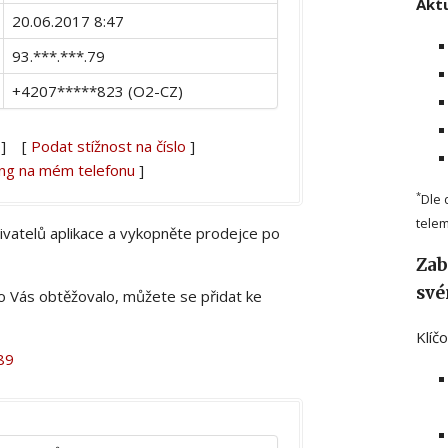
Aktu
20.06.2017 8:47
93.***.***.79
+4207*****823 (O2-CZ)
] [
Podat stížnost na číslo
]
ing na mém telefonu
]
*
Dle 
telem
živatelů aplikace a vykopněte prodejce po
Zab
své
lo Vás obtěžovalo, můžete se přidat ke
Klíč
89