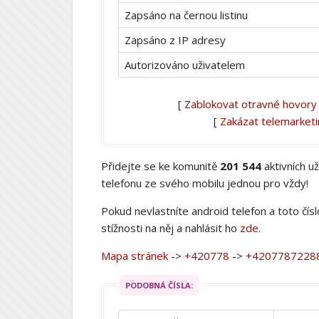
Zapsáno na černou listinu
Zapsáno z IP adresy
Autorizováno uživatelem
[
Zablokovat otravné hovory
[
Zakázat telemarket
Přidejte se ke komunitě
201 544
aktivních u
telefonu ze svého mobilu jednou pro vždy!
Pokud nevlastníte android telefon a toto čís
stížnosti na něj a nahlásit ho
zde
.
Mapa stránek
->
+420778
->
+4207787228
PODOBNÁ ČÍSLA: