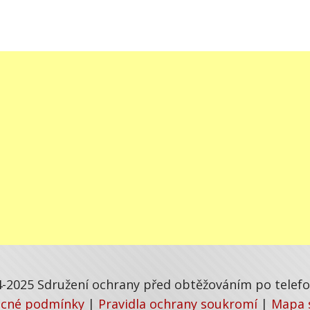
-2025 Sdružení ochrany před obtěžováním po telefon
cné podmínky
|
Pravidla ochrany soukromí
|
Mapa 