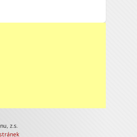
u, z.s.
stránek