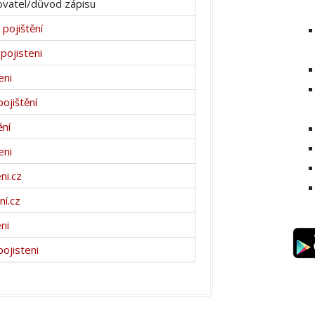
vatel/důvod zápisu
pojištění
pojisteni
eni
ojištění
ění
eni
ni.cz
ní.cz
ni
ojisteni