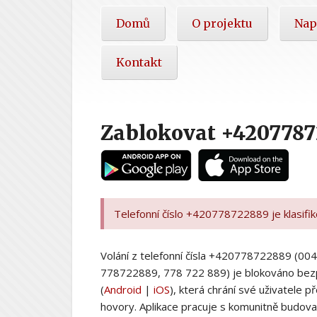
Hlavní
Domů
O projektu
Nap
nabídka
Kontakt
Zablokovat +420778
Telefonní číslo +420778722889 je klasifi
Volání z telefonní čísla +420778722889 (
778722889, 778 722 889) je blokováno bez
(
Android
|
iOS
), která chrání své uživatele
hovory. Aplikace pracuje s komunitně budovan