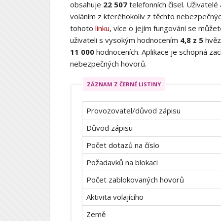
obsahuje
22 507
telefonních čísel. Uživatelé
voláním z kteréhokoliv z těchto nebezpečných
tohoto
linku
, více o jejím fungování se můž
uživateli s vysokým hodnocením
4,8 z 5
hvěz
11 000
hodnoceních. Aplikace je schopná zach
nebezpečných hovorů.
ZÁZNAM Z ČERNÉ LISTINY
Provozovatel/důvod zápisu
Důvod zápisu
Počet dotazů na číslo
Požadavků na blokaci
Počet zablokovaných hovorů
Aktivita volajícího
Země