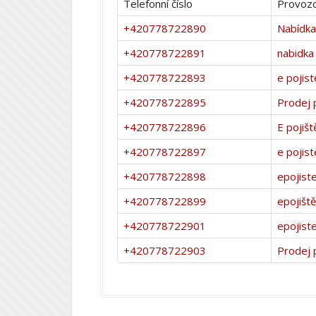
Telefonní číslo
Provozo
+420778722890
Nabídka 
+420778722891
nabidka 
+420778722893
e pojist
+420778722895
Prodej p
+420778722896
E pojišt
+420778722897
e pojist
+420778722898
epojiste
+420778722899
epojiště
+420778722901
epojiste
+420778722903
Prodej p