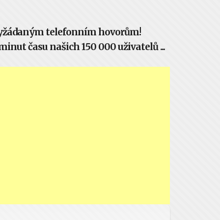
evyžádaným telefonním hovorům!
inut času našich 150 000 uživatelů ...