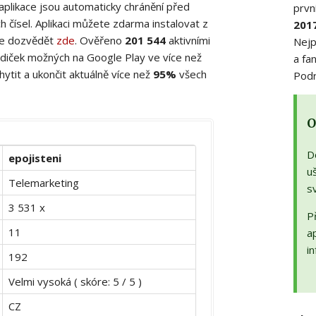
 aplikace jsou automaticky chránění před
prvn
 čísel. Aplikaci můžete zdarma instalovat z
201
ete dozvědět
zde
. Ověřeno
201 544
aktivními
Nejp
diček možných na Google Play ve více než
a fa
ytit a ukončit aktuálně více než
95%
všech
Podr
O
D
epojisteni
uš
Telemarketing
s
3 531 x
Př
11
a
in
192
Velmi vysoká ( skóre: 5 / 5 )
CZ