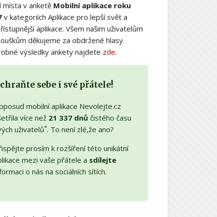
í místa v anketě
Mobilní aplikace roku
7
v kategoriích Aplikace pro lepší svět a
řístupnější aplikace. Všem našim uživatelům
nouškům děkujeme za obdržené hlasy.
obné výsledky ankety najdete
zde
.
chraňte sebe i své přátele!
oposud mobilní aplikace Nevolejte.cz
etřila více než
21 337 dnů
čistého času
*
vých uživatelů
. To není zlé,že ano?
ispějte prosím k rozšíření této unikátní
plikace mezi vaše přátele a
sdílejte
formaci o nás na sociálních sítích.