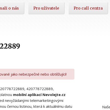
sali o nás
Pro uživatele
Pro call centra
722889
kované jako nebezpečné nebo obtěžující!
00420778722889, 420778722889,
platnou
mobilní aplikací Nevolejte.cz
 před nevyžádanými telemarketingovými
ou černou listinou, která k aktuálnímu datu
Naše