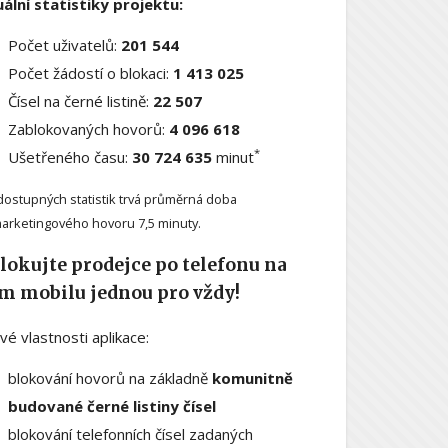
ální statistiky projektu:
Počet uživatelů:
201 544
Počet žádostí o blokaci:
1 413 025
Čísel na černé listině:
22 507
Zablokovaných hovorů:
4 096 618
*
Ušetřeného času:
30 724 635
minut
dostupných statistik trvá průměrná doba
arketingového hovoru 7,5 minuty.
lokujte prodejce po telefonu na
m mobilu jednou pro vždy!
ové vlastnosti aplikace:
blokování hovorů na základně
komunitně
budované černé listiny čísel
blokování telefonních čísel zadaných