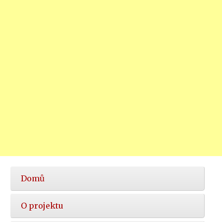
Hlavní
Domů
nabídka
O projektu