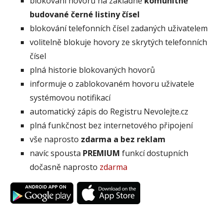
blokování hovorů na základně
komunitně
budované černé listiny čísel
blokování telefonních čísel zadaných uživatelem
volitelně blokuje hovory ze skrytých telefonních
čísel
plná historie blokovaných hovorů
informuje o zablokovaném hovoru uživatele
systémovou notifikací
automatický zápis do Registru Nevolejte.cz
plná funkčnost bez internetového připojení
vše naprosto
zdarma a bez reklam
navíc spousta
PREMIUM
funkcí dostupních
dočasně naprosto
zdarma