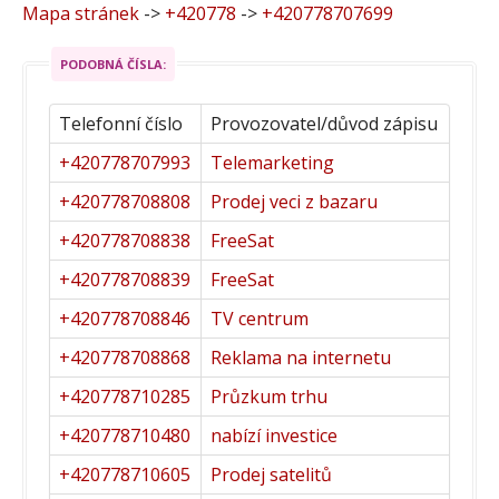
Mapa stránek
->
+420778
->
+420778707699
PODOBNÁ ČÍSLA:
Telefonní číslo
Provozovatel/důvod zápisu
+420778707993
Telemarketing
+420778708808
Prodej veci z bazaru
+420778708838
FreeSat
+420778708839
FreeSat
+420778708846
TV centrum
+420778708868
Reklama na internetu
+420778710285
Průzkum trhu
+420778710480
nabízí investice
+420778710605
Prodej satelitů