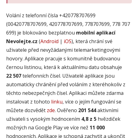
Volání z telefonní čísla +420778707699
(00420778707699, 420778707699, 778707699, 778 707
699) je blokováno bezplatnou
mobilní aplikací
Nevolejte.cz
(
Android
|
iOS
), která chrání své
uživatele před nevyžádanými telemarketingovými
hovory. Aplikace pracuje s komunitně budovanou
černou listinou, která k aktuálnímu datu obsahuje
22 507
telefonních čísel. Uživatelé aplikace jsou
automaticky chránění před voláním z kteréhokoliv z
těchto nebezpečných čísel. Aplikaci můžete zdarma
instalovat z tohoto
linku
, více o jejím fungování se
můžete dozvědět
zde
. Ověřeno
201 544
aktivními
uživateli s vysokým hodnocením
4,8 z 5
hvězdiček
možných na Google Play ve více než
11 000
hodnoceních. Aplikace je schopná zachytit a ukončit