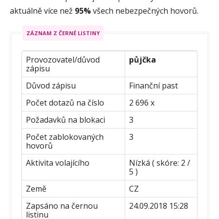
aktuálně více než
95%
všech nebezpečných hovorů.
ZÁZNAM Z ČERNÉ LISTINY
Provozovatel/důvod
půjčka
zápisu
Důvod zápisu
Finanční past
Počet dotazů na číslo
2 696 x
Požadavků na blokaci
3
Počet zablokovaných
3
hovorů
Aktivita volajícího
Nízká ( skóre: 2 /
5 )
Země
CZ
Zapsáno na černou
24.09.2018 15:28
listinu