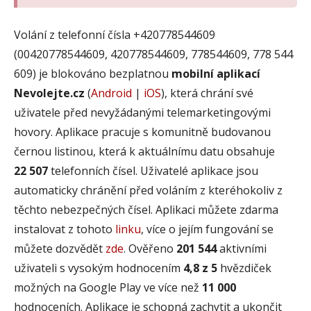
Volání z telefonní čísla +420778544609
(00420778544609, 420778544609, 778544609, 778 544
609) je blokováno bezplatnou
mobilní aplikací
Nevolejte.cz
(
Android
|
iOS
), která chrání své
uživatele před nevyžádanými telemarketingovými
hovory. Aplikace pracuje s komunitně budovanou
černou listinou, která k aktuálnímu datu obsahuje
22 507
telefonních čísel. Uživatelé aplikace jsou
automaticky chránění před voláním z kteréhokoliv z
těchto nebezpečných čísel. Aplikaci můžete zdarma
instalovat z tohoto
linku
, více o jejím fungování se
můžete dozvědět
zde
. Ověřeno
201 544
aktivními
uživateli s vysokým hodnocením
4,8 z 5
hvězdiček
možných na Google Play ve více než
11 000
hodnoceních. Aplikace je schopná zachytit a ukončit