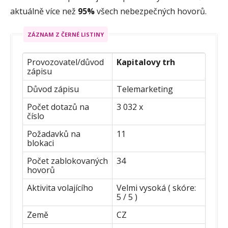
aktuálně více než
95%
všech nebezpečných hovorů.
ZÁZNAM Z ČERNÉ LISTINY
Provozovatel/důvod
Kapitalovy trh
zápisu
Důvod zápisu
Telemarketing
Počet dotazů na
3 032 x
číslo
Požadavků na
11
blokaci
Počet zablokovaných
34
hovorů
Aktivita volajícího
Velmi vysoká ( skóre:
5 / 5 )
Země
CZ