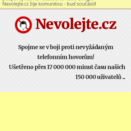
podporuj nás na Facebooku nebo Google+ !
Nevolejte.cz žije komunitou - buď součástí!
Nevolejte.cz
Spojme se v boji proti nevyžádaným
telefonním hovorům!
Ušetřeno přes 17 000 000 minut času našich
150 000 uživatelů ...