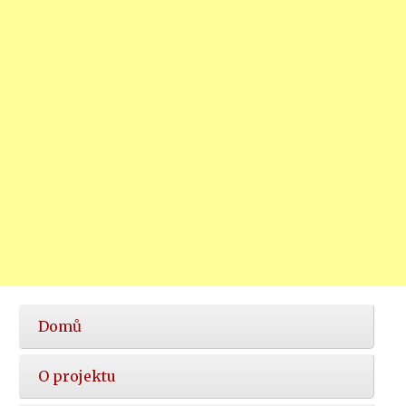
Hlavní
Domů
nabídka
O projektu