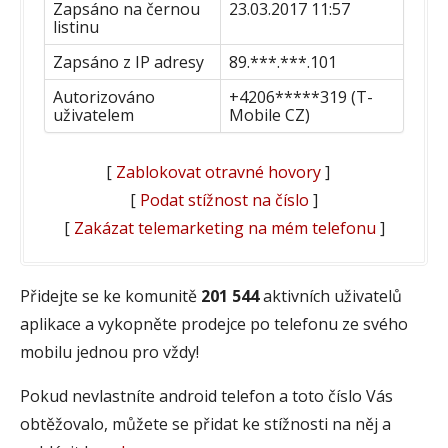
Zapsáno na černou
23.03.2017 11:57
listinu
Zapsáno z IP adresy
89.***.***.101
Autorizováno
+4206*****319 (T-
uživatelem
Mobile CZ)
[
Zablokovat otravné hovory
]
[
Podat stížnost na číslo
]
[
Zakázat telemarketing na mém telefonu
]
Přidejte se ke komunitě
201 544
aktivních uživatelů
aplikace a vykopněte prodejce po telefonu ze svého
mobilu jednou pro vždy!
Pokud nevlastníte android telefon a toto číslo Vás
obtěžovalo, můžete se přidat ke stížnosti na něj a