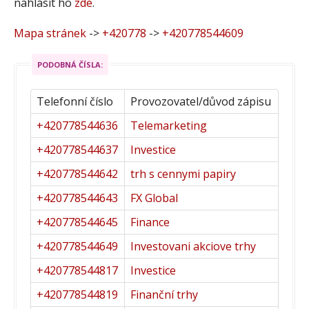
nahlásit ho
zde
.
Mapa stránek
->
+420778
->
+420778544609
PODOBNÁ ČÍSLA:
Telefonní číslo
Provozovatel/důvod zápisu
+420778544636
Telemarketing
+420778544637
Investice
+420778544642
trh s cennymi papiry
+420778544643
FX Global
+420778544645
Finance
+420778544649
Investovani akciove trhy
+420778544817
Investice
+420778544819
Finanční trhy