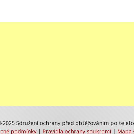
-2025 Sdružení ochrany před obtěžováním po telefon
cné podmínky
|
Pravidla ochrany soukromí
|
Mapa 