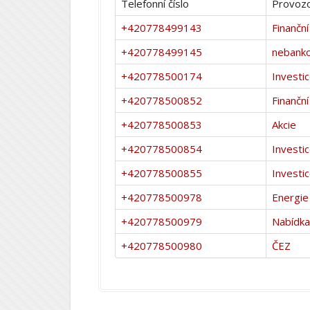
Telefonní číslo
Provozo
+420778499143
Finanční
+420778499145
nebanko
+420778500174
Investi
+420778500852
Finanční
+420778500853
Akcie
+420778500854
Investi
+420778500855
Investi
+420778500978
Energie
+420778500979
Nabídka
+420778500980
ČEZ