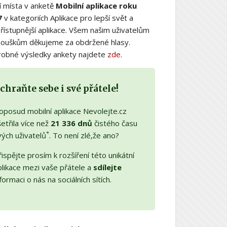
í místa v anketě
Mobilní aplikace roku
7
v kategoriích Aplikace pro lepší svět a
řístupnější aplikace. Všem našim uživatelům
nouškům děkujeme za obdržené hlasy.
obné výsledky ankety najdete
zde
.
chraňte sebe i své přátele!
oposud mobilní aplikace Nevolejte.cz
etřila více než
21 336 dnů
čistého času
*
vých uživatelů
. To není zlé,že ano?
ispějte prosím k rozšíření této unikátní
plikace mezi vaše přátele a
sdílejte
formaci o nás na sociálních sítích.