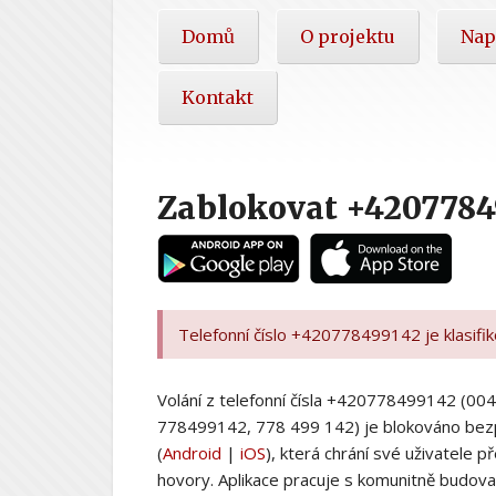
Hlavní
Domů
O projektu
Nap
nabídka
Kontakt
Zablokovat +4207784
Telefonní číslo +420778499142 je klasifi
Volání z telefonní čísla +420778499142 (
778499142, 778 499 142) je blokováno bez
(
Android
|
iOS
), která chrání své uživatele
hovory. Aplikace pracuje s komunitně budovan