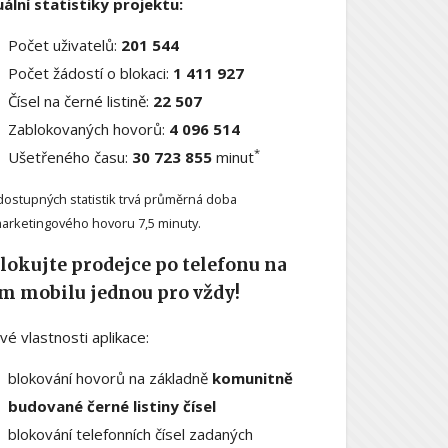
ální statistiky projektu:
Počet uživatelů:
201 544
Počet žádostí o blokaci:
1 411 927
Čísel na černé listině:
22 507
Zablokovaných hovorů:
4 096 514
*
Ušetřeného času:
30 723 855
minut
dostupných statistik trvá průměrná doba
arketingového hovoru 7,5 minuty.
lokujte prodejce po telefonu na
m mobilu jednou pro vždy!
ové vlastnosti aplikace:
blokování hovorů na základně
komunitně
budované černé listiny čísel
blokování telefonních čísel zadaných