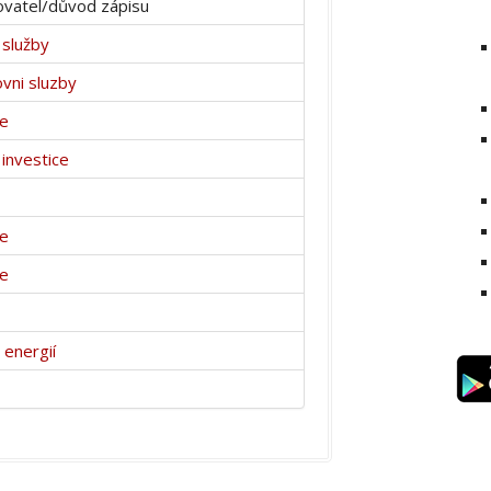
vatel/důvod zápisu
 služby
vni sluzby
ce
 investice
ce
ce
 energií