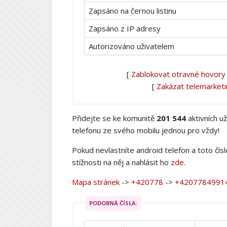
Zapsáno na černou listinu
Zapsáno z IP adresy
Autorizováno uživatelem
[
Zablokovat otravné hovory
[
Zakázat telemarket
Přidejte se ke komunitě
201 544
aktivních u
telefonu ze svého mobilu jednou pro vždy!
Pokud nevlastníte android telefon a toto čís
stížnosti na něj a nahlásit ho
zde
.
Mapa stránek
->
+420778
->
+4207784991
PODOBNÁ ČÍSLA: