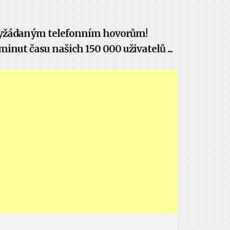
evyžádaným telefonním hovorům!
inut času našich 150 000 uživatelů ...