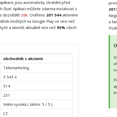
 aplikace jsou automaticky chránění před
prvn
 čísel. Aplikaci můžete zdarma instalovat z
201
ete dozvědět
zde
. Ověřeno
201 544
aktivními
Nejp
diček možných na Google Play ve více než
a fa
ytit a ukončit aktuálně více než
95%
všech
Podr
O
D
obchodník s akciemi
uš
Telemarketing
s
3 543 x
Př
514
a
in
231
Velmi vysoká ( skóre: 5 / 5 )
CZ