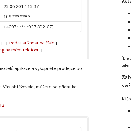
Aktu
23.06.2017 13:37
109.***.***.3
+4207*****027 (O2-CZ)
] [
Podat stížnost na číslo
]
ing na mém telefonu
]
*
Dle 
telem
živatelů aplikace a vykopněte prodejce po
Zab
své
lo Vás obtěžovalo, můžete se přidat ke
Klíč
42