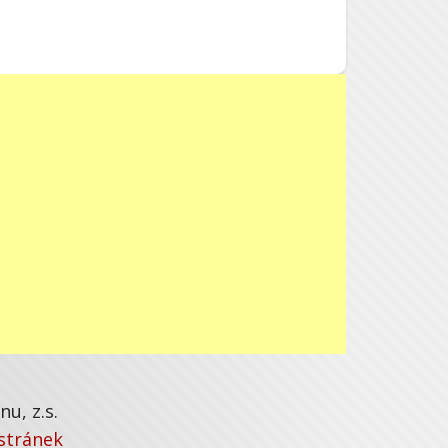
u, z.s.
stránek