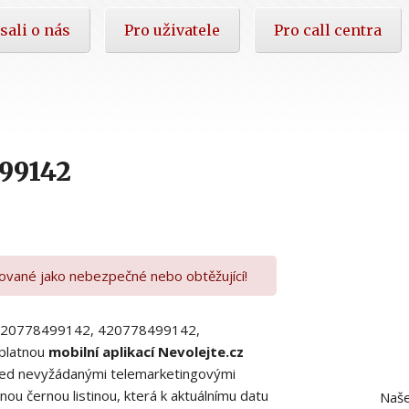
sali o nás
Pro uživatele
Pro call centra
99142
kované jako nebezpečné nebo obtěžující!
00420778499142, 420778499142,
platnou
mobilní aplikací Nevolejte.cz
 před nevyžádanými telemarketingovými
ou černou listinou, která k aktuálnímu datu
Naše