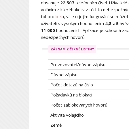
obsahuje
22 507
telefonních čísel. Uživatelé
voláním z kteréhokoliv z těchto nebezpečných
tohoto
linku
, více o jejím fungování se můž
uživateli s vysokým hodnocením
4,8 z 5
hvěz
11 000
hodnoceních. Aplikace je schopná zach
nebezpečných hovorů.
ZÁZNAM Z ČERNÉ LISTINY
Provozovatel/důvod zápisu
Důvod zápisu
Počet dotazů na číslo
Požadavků na blokaci
Počet zablokovaných hovorů
Aktivita volajícího
Země