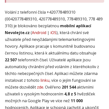
Volání z telefonní čísla +420778489310
(00420778489310, 420778489310, 778489310, 778 489
310) je blokováno bezplatnou
mobilní aplikací
Nevolejte.cz
(
Android
|
iOS
), která chrání své
uživatele před nevyžádanými telemarketingovými
hovory. Aplikace pracuje s komunitně budovanou
černou listinou, která k aktuálnímu datu obsahuje
22 507
telefonních čísel. Uživatelé aplikace jsou
automaticky chránění před voláním z kteréhokoliv z
těchto nebezpečných čísel. Aplikaci můžete zdarma
instalovat z tohoto
linku
, více o jejím fungování se
můžete dozvědět
zde
. Ověřeno
201 544
aktivními
uživateli s vysokým hodnocením
4,8 z 5
hvězdiček
možných na Google Play ve více než
11 000
hodnoceních. Aplikace je schopná zachytit a ukončit