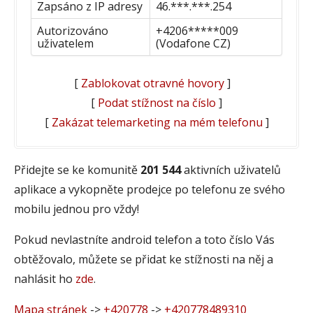
Zapsáno z IP adresy
46.***.***.254
Autorizováno
+4206*****009
uživatelem
(Vodafone CZ)
[
Zablokovat otravné hovory
]
[
Podat stížnost na číslo
]
[
Zakázat telemarketing na mém telefonu
]
Přidejte se ke komunitě
201 544
aktivních uživatelů
aplikace a vykopněte prodejce po telefonu ze svého
mobilu jednou pro vždy!
Pokud nevlastníte android telefon a toto číslo Vás
obtěžovalo, můžete se přidat ke stížnosti na něj a
nahlásit ho
zde
.
Mapa stránek
->
+420778
->
+420778489310