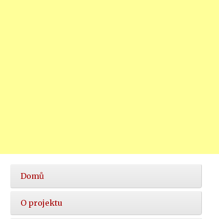
Hlavní
Domů
nabídka
O projektu