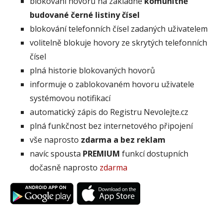
blokování hovorů na základně
komunitně
budované černé listiny čísel
blokování telefonních čísel zadaných uživatelem
volitelně blokuje hovory ze skrytých telefonních
čísel
plná historie blokovaných hovorů
informuje o zablokovaném hovoru uživatele
systémovou notifikací
automatický zápis do Registru Nevolejte.cz
plná funkčnost bez internetového připojení
vše naprosto
zdarma a bez reklam
navíc spousta
PREMIUM
funkcí dostupních
dočasně naprosto
zdarma