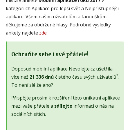
místa v anketě
Mobilní aplikace roku 2017
v
kategoriích Aplikace pro lepší svět a Nejpřístupnější
aplikace. Všem našim uživatelům a fanouškům
děkujeme za obdržené hlasy. Podrobné výsledky
ankety najdete
zde
.
Ochraňte sebe i své přátele!
Doposud mobilní aplikace Nevolejte.cz ušetřila
*
více než
21 336 dnů
čistého času svých uživatelů
.
To není zlé,že ano?
Přispějte prosím k rozšíření této unikátní aplikace
mezi vaše přátele a
sdílejte
informaci o nás na
sociálních sítích.