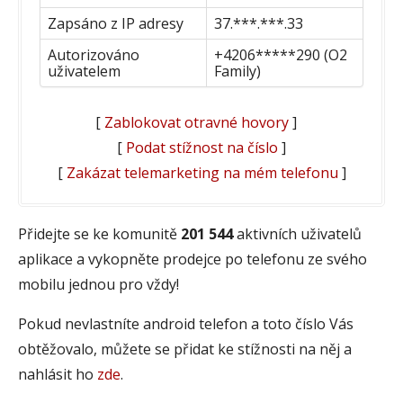
Zapsáno z IP adresy
37.***.***.33
Autorizováno
+4206*****290 (O2
uživatelem
Family)
[
Zablokovat otravné hovory
]
[
Podat stížnost na číslo
]
[
Zakázat telemarketing na mém telefonu
]
Přidejte se ke komunitě
201 544
aktivních uživatelů
aplikace a vykopněte prodejce po telefonu ze svého
mobilu jednou pro vždy!
Pokud nevlastníte android telefon a toto číslo Vás
obtěžovalo, můžete se přidat ke stížnosti na něj a
nahlásit ho
zde
.