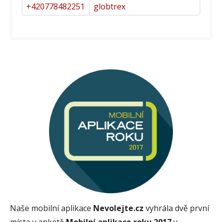
+420778482251
globtrex
Naše mobilní aplikace
Nevolejte.cz
vyhrála dvě první
místa v anketě
Mobilní aplikace roku 2017
v