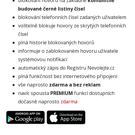
blokování hovorů na základně
komunitně
budované černé listiny čísel
blokování telefonních čísel zadaných uživatelem
volitelně blokuje hovory ze skrytých telefonních
čísel
plná historie blokovaných hovorů
informuje o zablokovaném hovoru uživatele
systémovou notifikací
automatický zápis do Registru Nevolejte.cz
plná funkčnost bez internetového připojení
vše naprosto
zdarma a bez reklam
navíc spousta
PREMIUM
funkcí dostupních
dočasně naprosto
zdarma