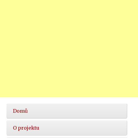
Hlavní
Domů
nabídka
O projektu