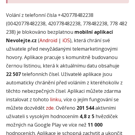
Volání z telefonní čísla +420778482238
(00420778482238, 420778482238, 778482238, 778 482
238) je blokováno bezplatnou
mobilní aplikací
Nevolejte.cz
(
Android
|
iOS
), která chrání své
uživatele před nevyžádanými telemarketingovými
hovory. Aplikace pracuje s komunitně budovanou
černou listinou, která k aktuálnímu datu obsahuje
22 507
telefonních čísel. Uživatelé aplikace jsou
automaticky chránění před voláním z kteréhokoliv z
těchto nebezpečných čísel. Aplikaci můžete zdarma
instalovat z tohoto
linku
, více o jejím fungování se
můžete dozvědět
zde
. Ověřeno
201 544
aktivními
uživateli s vysokým hodnocením
4,8 z 5
hvězdiček
možných na Google Play ve více než
11 000
hodnoceních. Aplikace je schopná zachytit a ukončit