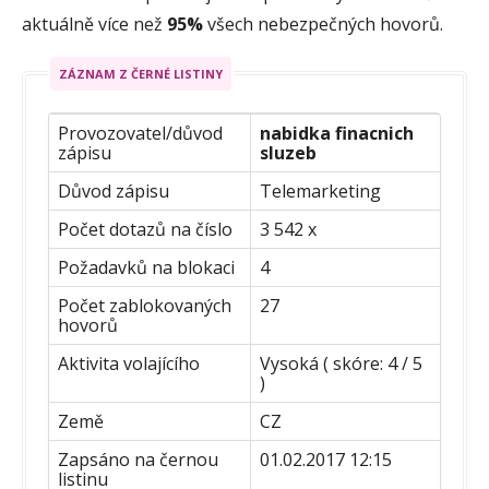
aktuálně více než
95%
všech nebezpečných hovorů.
ZÁZNAM Z ČERNÉ LISTINY
Provozovatel/důvod
nabidka finacnich
zápisu
sluzeb
Důvod zápisu
Telemarketing
Počet dotazů na číslo
3 542 x
Požadavků na blokaci
4
Počet zablokovaných
27
hovorů
Aktivita volajícího
Vysoká ( skóre: 4 / 5
)
Země
CZ
Zapsáno na černou
01.02.2017 12:15
listinu