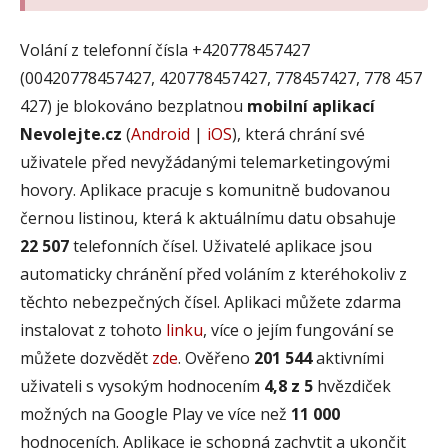
Volání z telefonní čísla +420778457427
(00420778457427, 420778457427, 778457427, 778 457
427) je blokováno bezplatnou
mobilní aplikací
Nevolejte.cz
(
Android
|
iOS
), která chrání své
uživatele před nevyžádanými telemarketingovými
hovory. Aplikace pracuje s komunitně budovanou
černou listinou, která k aktuálnímu datu obsahuje
22 507
telefonních čísel. Uživatelé aplikace jsou
automaticky chránění před voláním z kteréhokoliv z
těchto nebezpečných čísel. Aplikaci můžete zdarma
instalovat z tohoto
linku
, více o jejím fungování se
můžete dozvědět
zde
. Ověřeno
201 544
aktivními
uživateli s vysokým hodnocením
4,8 z 5
hvězdiček
možných na Google Play ve více než
11 000
hodnoceních. Aplikace je schopná zachytit a ukončit