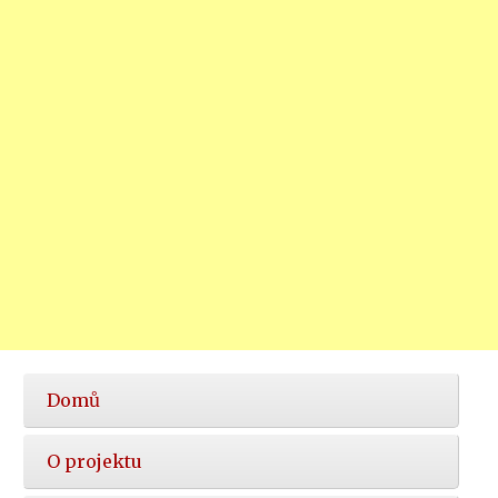
Hlavní
Domů
nabídka
O projektu