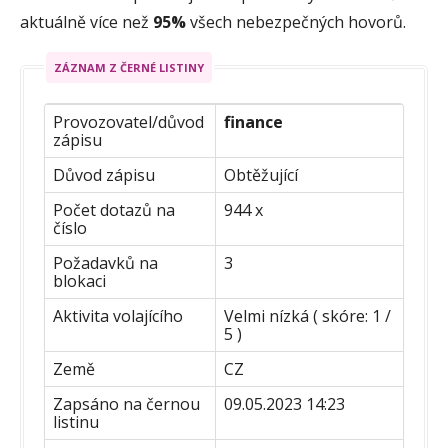
aktuálně více než
95%
všech nebezpečných hovorů.
ZÁZNAM Z ČERNÉ LISTINY
Provozovatel/důvod
finance
zápisu
Důvod zápisu
Obtěžující
Počet dotazů na
944 x
číslo
Požadavků na
3
blokaci
Aktivita volajícího
Velmi nízká ( skóre: 1 /
5 )
Země
CZ
Zapsáno na černou
09.05.2023 14:23
listinu