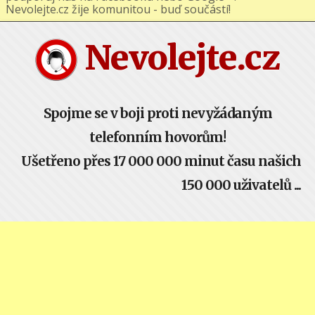
podporuj nás na Facebooku nebo Google+ !
Nevolejte.cz žije komunitou - buď součástí!
Nevolejte.cz
Spojme se v boji proti nevyžádaným
telefonním hovorům!
Ušetřeno přes 17 000 000 minut času našich
150 000 uživatelů ...