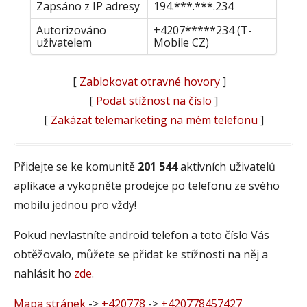
Zapsáno z IP adresy
194.***.***.234
Autorizováno
+4207*****234 (T-
uživatelem
Mobile CZ)
[
Zablokovat otravné hovory
]
[
Podat stížnost na číslo
]
[
Zakázat telemarketing na mém telefonu
]
Přidejte se ke komunitě
201 544
aktivních uživatelů
aplikace a vykopněte prodejce po telefonu ze svého
mobilu jednou pro vždy!
Pokud nevlastníte android telefon a toto číslo Vás
obtěžovalo, můžete se přidat ke stížnosti na něj a
nahlásit ho
zde
.
Mapa stránek
->
+420778
->
+420778457427