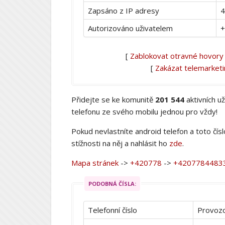
Zapsáno z IP adresy
4
Autorizováno uživatelem
+
[
Zablokovat otravné hovory
[
Zakázat telemarket
Přidejte se ke komunitě
201 544
aktivních u
telefonu ze svého mobilu jednou pro vždy!
Pokud nevlastníte android telefon a toto čís
stížnosti na něj a nahlásit ho
zde
.
Mapa stránek
->
+420778
->
+4207784483
PODOBNÁ ČÍSLA:
Telefonní číslo
Provozo