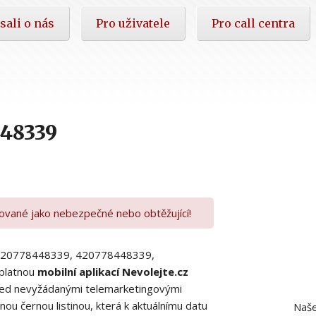
sali o nás
Pro uživatele
Pro call centra
448339
kované jako nebezpečné nebo obtěžující!
00420778448339, 420778448339,
platnou
mobilní aplikací Nevolejte.cz
 před nevyžádanými telemarketingovými
ou černou listinou, která k aktuálnímu datu
Naše