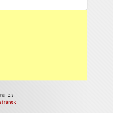
u, z.s.
stránek