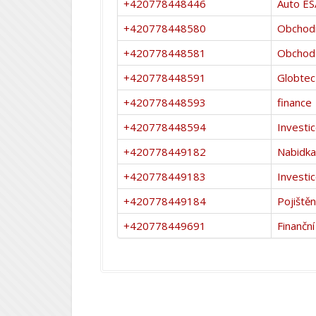
+420778448446
Auto ES
+420778448580
Obchodní
+420778448581
Obchod 
+420778448591
Globtec
+420778448593
finance
+420778448594
Investi
+420778449182
Nabidka
+420778449183
Investi
+420778449184
Pojištěn
+420778449691
Finanční