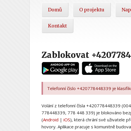
Hlavní
Domů
O projektu
Nap
nabídka
Kontakt
Zablokovat +420778
Telefonní číslo +420778448339 je klasifi
Volání z telefonní čísla +420778448339 (
778448339, 778 448 339) je blokováno bez
(
Android
|
iOS
), která chrání své uživatele
hovory. Aplikace pracuje s komunitně budovan