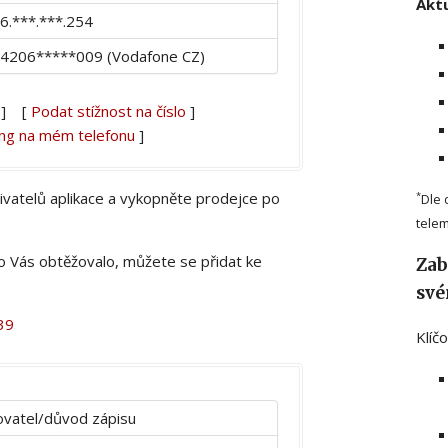
Aktu
6.***.***.254
4206*****009 (Vodafone CZ)
] [
Podat stížnost na číslo
]
ing na mém telefonu
]
živatelů aplikace a vykopněte prodejce po
*
Dle 
telem
lo Vás obtěžovalo, můžete se přidat ke
Zab
své
39
Klíč
vatel/důvod zápisu