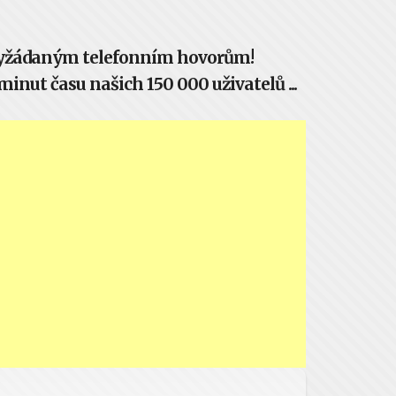
evyžádaným telefonním hovorům!
inut času našich 150 000 uživatelů ...