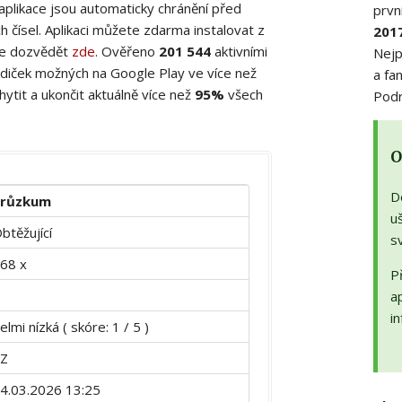
 aplikace jsou automaticky chránění před
prvn
 čísel. Aplikaci můžete zdarma instalovat z
201
ete dozvědět
zde
. Ověřeno
201 544
aktivními
Nejp
diček možných na Google Play ve více než
a fa
ytit a ukončit aktuálně více než
95%
všech
Podr
O
D
Průzkum
uš
btěžující
s
68 x
Př
a
in
elmi nízká ( skóre: 1 / 5 )
Z
4.03.2026 13:25