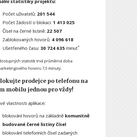
ální statistiky projektu:
Počet uživatelů:
201 544
Počet žádostí o blokaci:
1 413 025
Čísel na černé listině:
22 507
Zablokovaných hovorů:
4 096 618
*
Ušetřeného času:
30 724 635
minut
dostupných statistik trvá průměrná doba
arketingového hovoru 7,5 minuty.
lokujte prodejce po telefonu na
m mobilu jednou pro vždy!
ové vlastnosti aplikace:
blokování hovorů na základně
komunitně
budované černé listiny čísel
blokování telefonních čísel zadaných