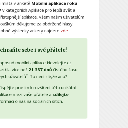
í místa v anketě
Mobilní aplikace roku
7
v kategoriích Aplikace pro lepší svět a
řístupnější aplikace. Všem našim uživatelům
nouškům děkujeme za obdržené hlasy.
obné výsledky ankety najdete
zde
.
chraňte sebe i své přátele!
oposud mobilní aplikace Nevolejte.cz
etřila více než
21 337 dnů
čistého času
*
vých uživatelů
. To není zlé,že ano?
ispějte prosím k rozšíření této unikátní
plikace mezi vaše přátele a
sdílejte
formaci o nás na sociálních sítích.