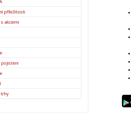
A
 příležitosti
s akciemi
ce
 pojisteni
ce
í
 trhy