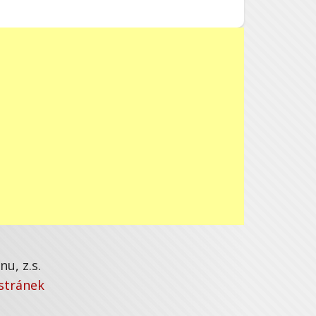
u, z.s.
stránek