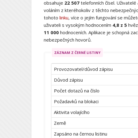
obsahuje
22 507
telefonních čísel. Uživatelé
voláním z kteréhokoliv z těchto nebezpečných
tohoto
linku
, více o jejím fungování se můž
uživateli s vysokým hodnocením
4,8 z 5
hvěz
11 000
hodnoceních. Aplikace je schopná zach
nebezpečných hovorů.
ZÁZNAM Z ČERNÉ LISTINY
Provozovatel/důvod zápisu
Důvod zápisu
Počet dotazů na číslo
Požadavků na blokaci
Aktivita volajícího
Země
Zapsáno na černou listinu