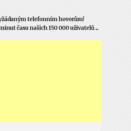
evyžádaným telefonním hovorům!
inut času našich 150 000 uživatelů ...