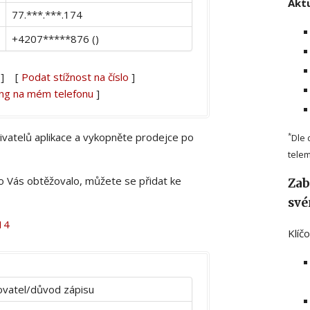
Aktu
77.***.***.174
+4207*****876 ()
] [
Podat stížnost na číslo
]
ing na mém telefonu
]
živatelů aplikace a vykopněte prodejce po
*
Dle 
telem
lo Vás obtěžovalo, můžete se přidat ke
Zab
své
14
Klíč
vatel/důvod zápisu