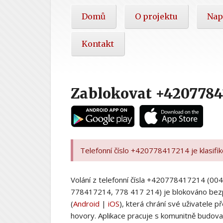
Hlavní
Domů
O projektu
Nap
nabídka
Kontakt
Zablokovat +4207784
Telefonní číslo +420778417214 je klasifi
Volání z telefonní čísla +420778417214 (
778417214, 778 417 214) je blokováno bez
(
Android
|
iOS
), která chrání své uživatele
hovory. Aplikace pracuje s komunitně budovan