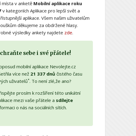
í místa v anketě
Mobilní aplikace roku
7
v kategoriích Aplikace pro lepší svět a
řístupnější aplikace. Všem našim uživatelům
nouškům děkujeme za obdržené hlasy.
obné výsledky ankety najdete
zde
.
chraňte sebe i své přátele!
oposud mobilní aplikace Nevolejte.cz
etřila více než
21 337 dnů
čistého času
*
vých uživatelů
. To není zlé,že ano?
ispějte prosím k rozšíření této unikátní
plikace mezi vaše přátele a
sdílejte
formaci o nás na sociálních sítích.