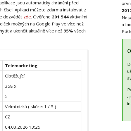
 aplikace jsou automaticky chránění před
prvn
 čísel. Aplikaci můžete zdarma instalovat z
201
ete dozvědět
zde
. Ověřeno
201 544
aktivními
Nejp
diček možných na Google Play ve více než
a fa
ytit a ukončit aktuálně více než
95%
všech
Podr
O
D
Telemarketing
uš
Obtěžující
s
358 x
Př
5
a
in
Velmi nízká ( skóre: 1 / 5 )
CZ
04.03.2026 13:25