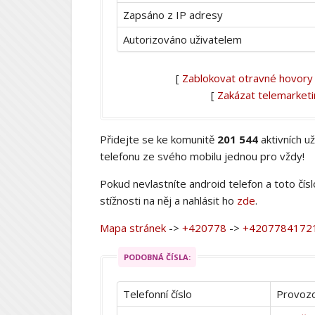
Zapsáno z IP adresy
Autorizováno uživatelem
[
Zablokovat otravné hovory
[
Zakázat telemarket
Přidejte se ke komunitě
201 544
aktivních u
telefonu ze svého mobilu jednou pro vždy!
Pokud nevlastníte android telefon a toto čís
stížnosti na něj a nahlásit ho
zde
.
Mapa stránek
->
+420778
->
+4207784172
PODOBNÁ ČÍSLA:
Telefonní číslo
Provozo