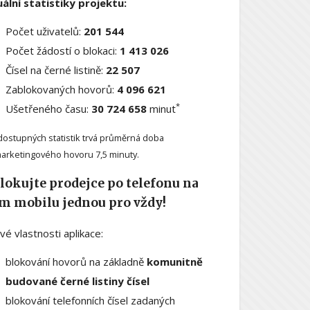
ální statistiky projektu:
Počet uživatelů:
201 544
Počet žádostí o blokaci:
1 413 026
Čísel na černé listině:
22 507
Zablokovaných hovorů:
4 096 621
*
Ušetřeného času:
30 724 658
minut
dostupných statistik trvá průměrná doba
arketingového hovoru 7,5 minuty.
lokujte prodejce po telefonu na
m mobilu jednou pro vždy!
ové vlastnosti aplikace:
blokování hovorů na základně
komunitně
budované černé listiny čísel
blokování telefonních čísel zadaných