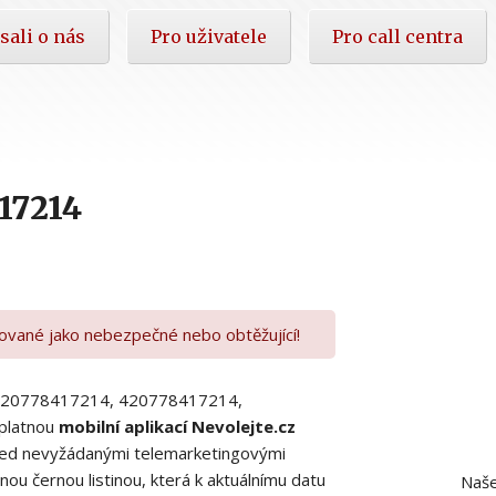
sali o nás
Pro uživatele
Pro call centra
17214
kované jako nebezpečné nebo obtěžující!
00420778417214, 420778417214,
platnou
mobilní aplikací Nevolejte.cz
 před nevyžádanými telemarketingovými
ou černou listinou, která k aktuálnímu datu
Naše