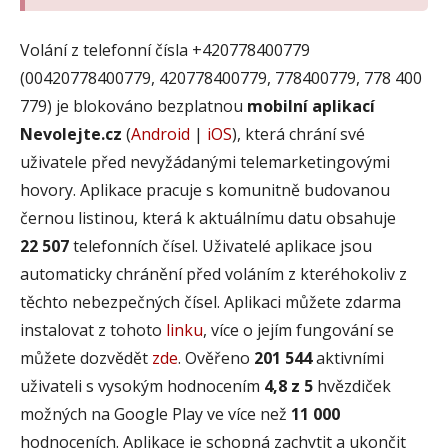
Volání z telefonní čísla +420778400779
(00420778400779, 420778400779, 778400779, 778 400
779) je blokováno bezplatnou
mobilní aplikací
Nevolejte.cz
(
Android
|
iOS
), která chrání své
uživatele před nevyžádanými telemarketingovými
hovory. Aplikace pracuje s komunitně budovanou
černou listinou, která k aktuálnímu datu obsahuje
22 507
telefonních čísel. Uživatelé aplikace jsou
automaticky chránění před voláním z kteréhokoliv z
těchto nebezpečných čísel. Aplikaci můžete zdarma
instalovat z tohoto
linku
, více o jejím fungování se
můžete dozvědět
zde
. Ověřeno
201 544
aktivními
uživateli s vysokým hodnocením
4,8 z 5
hvězdiček
možných na Google Play ve více než
11 000
hodnoceních. Aplikace je schopná zachytit a ukončit