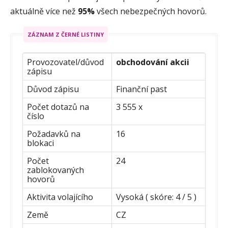
aktuálně více než
95%
všech nebezpečných hovorů.
ZÁZNAM Z ČERNÉ LISTINY
Provozovatel/důvod
obchodování akcii
zápisu
Důvod zápisu
Finanční past
Počet dotazů na
3 555 x
číslo
Požadavků na
16
blokaci
Počet
24
zablokovaných
hovorů
Aktivita volajícího
Vysoká ( skóre: 4 / 5 )
Země
CZ