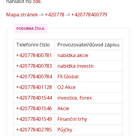
nahlásit ho
zde
.
Mapa stránek
->
+420778
->
+420778400779
PODOBNÁ ČÍSLA:
Telefonní číslo
Provozovatel/důvod zápisu
+420778400781
nabídka akcie
+420778400783
nabídka investic
+420778400784
FX Global
+420778401128
O2 Akce
+420778401544
investice, forex
+420778401546
Akcie
+420778401549
Finanční trhy
+420778402785
Půjčky