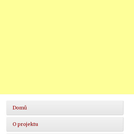
Hlavní
Domů
nabídka
O projektu