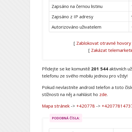
Zapsáno na černou listinu
Zapsáno z IP adresy
Autorizováno uživatelem
[
Zablokovat otravné hovory
[
Zakázat telemarket
Přidejte se ke komunitě
201 544
aktivních u
telefonu ze svého mobilu jednou pro vždy!
Pokud nevlastníte android telefon a toto čís
stížnosti na něj a nahlásit ho
zde
.
Mapa stránek
->
+420778
->
+4207781473
PODOBNÁ ČÍSLA: