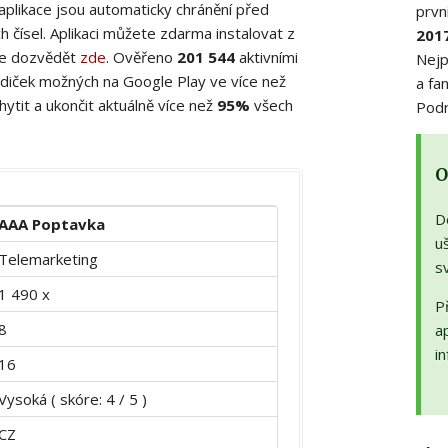
 aplikace jsou automaticky chránění před
prvn
 čísel. Aplikaci můžete zdarma instalovat z
201
ete dozvědět
zde
. Ověřeno
201 544
aktivními
Nejp
diček možných na Google Play ve více než
a fa
ytit a ukončit aktuálně více než
95%
všech
Podr
O
D
AAA Poptavka
uš
Telemarketing
s
1 490 x
Př
8
a
in
16
Vysoká ( skóre: 4 / 5 )
CZ