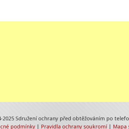
-2025 Sdružení ochrany před obtěžováním po telefon
cné podmínky
|
Pravidla ochrany soukromí
|
Mapa 