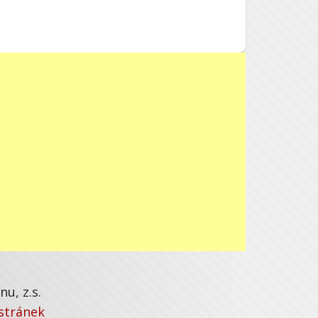
u, z.s.
stránek