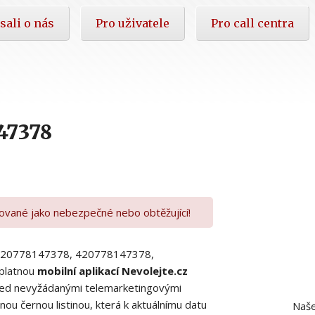
sali o nás
Pro uživatele
Pro call centra
47378
kované jako nebezpečné nebo obtěžující!
00420778147378, 420778147378,
platnou
mobilní aplikací Nevolejte.cz
 před nevyžádanými telemarketingovými
ou černou listinou, která k aktuálnímu datu
Naše