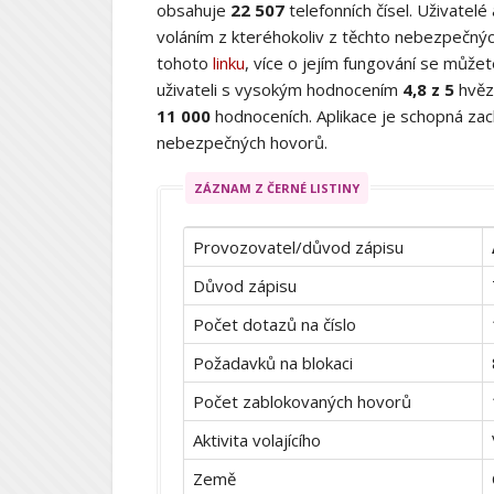
obsahuje
22 507
telefonních čísel. Uživatelé
voláním z kteréhokoliv z těchto nebezpečných
tohoto
linku
, více o jejím fungování se můž
uživateli s vysokým hodnocením
4,8 z 5
hvěz
11 000
hodnoceních. Aplikace je schopná zach
nebezpečných hovorů.
ZÁZNAM Z ČERNÉ LISTINY
Provozovatel/důvod zápisu
Důvod zápisu
Počet dotazů na číslo
Požadavků na blokaci
Počet zablokovaných hovorů
Aktivita volajícího
Země