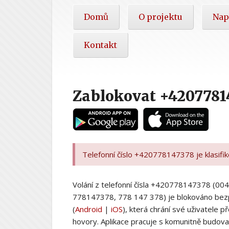
Hlavní
Domů
O projektu
Nap
nabídka
Kontakt
Zablokovat +4207781
Telefonní číslo +420778147378 je klasifi
Volání z telefonní čísla +420778147378 (
778147378, 778 147 378) je blokováno bez
(
Android
|
iOS
), která chrání své uživatele
hovory. Aplikace pracuje s komunitně budovan