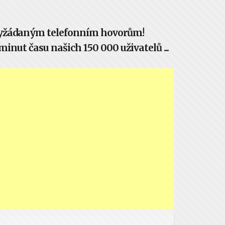
evyžádaným telefonním hovorům!
inut času našich 150 000 uživatelů ...