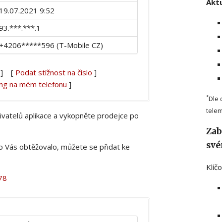
Aktu
19.07.2021 9:52
93.***.***.1
+4206*****596 (T-Mobile CZ)
] [
Podat stížnost na číslo
]
ing na mém telefonu
]
*
Dle 
telem
živatelů aplikace a vykopněte prodejce po
Zab
své
lo Vás obtěžovalo, můžete se přidat ke
Klíč
78