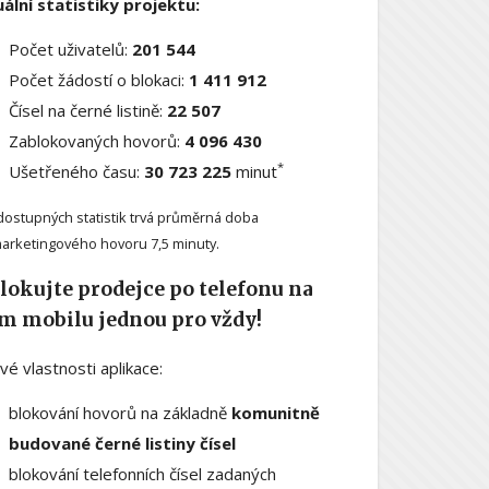
ální statistiky projektu:
Počet uživatelů:
201 544
Počet žádostí o blokaci:
1 411 912
Čísel na černé listině:
22 507
Zablokovaných hovorů:
4 096 430
*
Ušetřeného času:
30 723 225
minut
dostupných statistik trvá průměrná doba
arketingového hovoru 7,5 minuty.
lokujte prodejce po telefonu na
m mobilu jednou pro vždy!
ové vlastnosti aplikace:
blokování hovorů na základně
komunitně
budované černé listiny čísel
blokování telefonních čísel zadaných