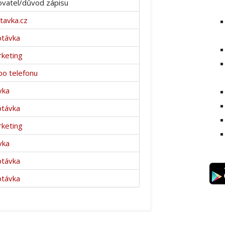
vatel/důvod zápisu
avka.cz
ptávka
keting
po telefonu
vka
ptávka
keting
vka
ptávka
ptávka