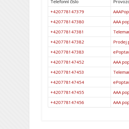
Telefonní číslo
Provozo
+420778147379
AAAPopt
+420778147380
AAA po
+420778147381
Telemar
+420778147382
Prodej 
+420778147383
ePopta
+420778147452
AAA po
+420778147453
Telemar
+420778147454
ePopta
+420778147455
AAA po
+420778147456
AAA po