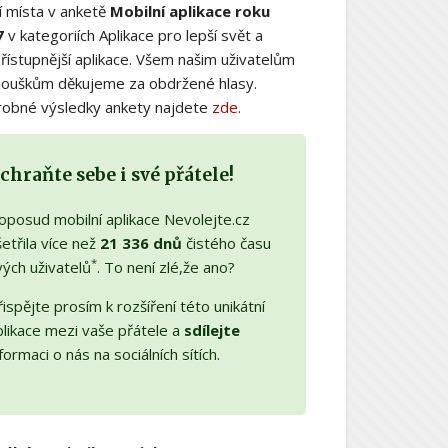
í místa v anketě
Mobilní aplikace roku
7
v kategoriích Aplikace pro lepší svět a
řístupnější aplikace. Všem našim uživatelům
nouškům děkujeme za obdržené hlasy.
obné výsledky ankety najdete
zde
.
chraňte sebe i své přátele!
oposud mobilní aplikace Nevolejte.cz
etřila více než
21 336 dnů
čistého času
*
vých uživatelů
. To není zlé,že ano?
ispějte prosím k rozšíření této unikátní
plikace mezi vaše přátele a
sdílejte
formaci o nás na sociálních sítích.