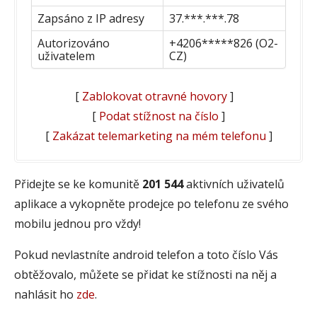
Zapsáno z IP adresy
37.***.***.78
Autorizováno
+4206*****826 (O2-
uživatelem
CZ)
[
Zablokovat otravné hovory
]
[
Podat stížnost na číslo
]
[
Zakázat telemarketing na mém telefonu
]
Přidejte se ke komunitě
201 544
aktivních uživatelů
aplikace a vykopněte prodejce po telefonu ze svého
mobilu jednou pro vždy!
Pokud nevlastníte android telefon a toto číslo Vás
obtěžovalo, můžete se přidat ke stížnosti na něj a
nahlásit ho
zde
.