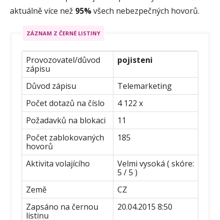
aktuálně více než
95%
všech nebezpečných hovorů.
ZÁZNAM Z ČERNÉ LISTINY
Provozovatel/důvod
pojisteni
zápisu
Důvod zápisu
Telemarketing
Počet dotazů na číslo
4 122 x
Požadavků na blokaci
11
Počet zablokovaných
185
hovorů
Aktivita volajícího
Velmi vysoká ( skóre:
5 / 5 )
Země
CZ
Zapsáno na černou
20.04.2015 8:50
listinu