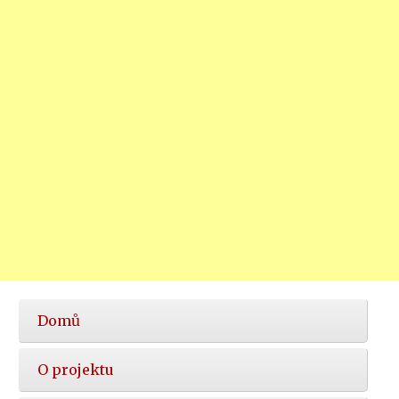
Hlavní
Domů
nabídka
O projektu