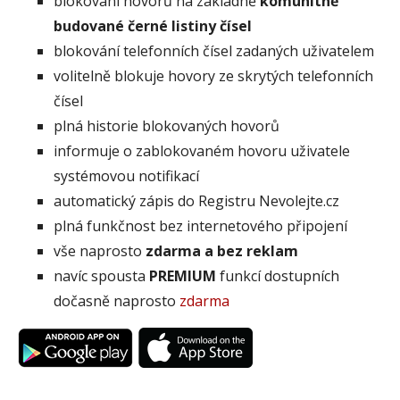
blokování hovorů na základně
komunitně
budované černé listiny čísel
blokování telefonních čísel zadaných uživatelem
volitelně blokuje hovory ze skrytých telefonních
čísel
plná historie blokovaných hovorů
informuje o zablokovaném hovoru uživatele
systémovou notifikací
automatický zápis do Registru Nevolejte.cz
plná funkčnost bez internetového připojení
vše naprosto
zdarma a bez reklam
navíc spousta
PREMIUM
funkcí dostupních
dočasně naprosto
zdarma