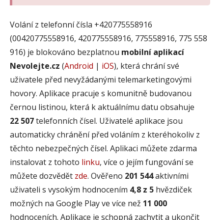
Volání z telefonní čísla +420775558916
(00420775558916, 420775558916, 775558916, 775 558
916) je blokováno bezplatnou
mobilní aplikací
Nevolejte.cz
(
Android
|
iOS
), která chrání své
uživatele před nevyžádanými telemarketingovými
hovory. Aplikace pracuje s komunitně budovanou
černou listinou, která k aktuálnímu datu obsahuje
22 507
telefonních čísel. Uživatelé aplikace jsou
automaticky chránění před voláním z kteréhokoliv z
těchto nebezpečných čísel. Aplikaci můžete zdarma
instalovat z tohoto
linku
, více o jejím fungování se
můžete dozvědět
zde
. Ověřeno
201 544
aktivními
uživateli s vysokým hodnocením
4,8 z 5
hvězdiček
možných na Google Play ve více než
11 000
hodnoceních. Aplikace je schopná zachytit a ukončit