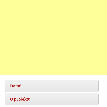
Hlavní
Domů
nabídka
O projektu