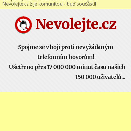
podporuj nás na Facebooku nebo Google+ !
Nevolejte.cz žije komunitou - buď součástí!
Nevolejte.cz
Spojme se v boji proti nevyžádaným
telefonním hovorům!
Ušetřeno přes 17 000 000 minut času našich
150 000 uživatelů ...