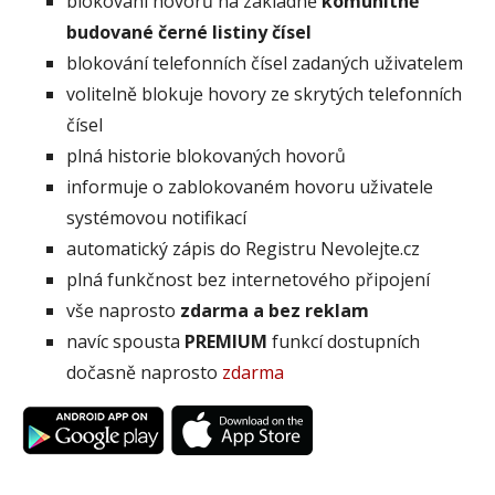
blokování hovorů na základně
komunitně
budované černé listiny čísel
blokování telefonních čísel zadaných uživatelem
volitelně blokuje hovory ze skrytých telefonních
čísel
plná historie blokovaných hovorů
informuje o zablokovaném hovoru uživatele
systémovou notifikací
automatický zápis do Registru Nevolejte.cz
plná funkčnost bez internetového připojení
vše naprosto
zdarma a bez reklam
navíc spousta
PREMIUM
funkcí dostupních
dočasně naprosto
zdarma