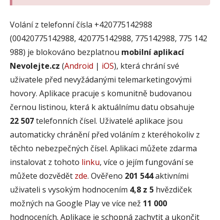
Volání z telefonní čísla +420775142988
(00420775142988, 420775142988, 775142988, 775 142
988) je blokováno bezplatnou
mobilní aplikací
Nevolejte.cz
(
Android
|
iOS
), která chrání své
uživatele před nevyžádanými telemarketingovými
hovory. Aplikace pracuje s komunitně budovanou
černou listinou, která k aktuálnímu datu obsahuje
22 507
telefonních čísel. Uživatelé aplikace jsou
automaticky chránění před voláním z kteréhokoliv z
těchto nebezpečných čísel. Aplikaci můžete zdarma
instalovat z tohoto
linku
, více o jejím fungování se
můžete dozvědět
zde
. Ověřeno
201 544
aktivními
uživateli s vysokým hodnocením
4,8 z 5
hvězdiček
možných na Google Play ve více než
11 000
hodnoceních. Aplikace je schopná zachytit a ukončit