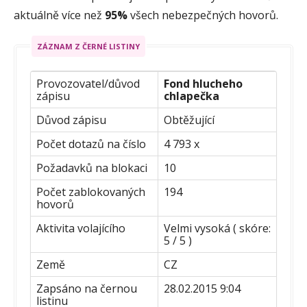
aktuálně více než
95%
všech nebezpečných hovorů.
ZÁZNAM Z ČERNÉ LISTINY
Provozovatel/důvod
Fond hlucheho
zápisu
chlapečka
Důvod zápisu
Obtěžující
Počet dotazů na číslo
4 793 x
Požadavků na blokaci
10
Počet zablokovaných
194
hovorů
Aktivita volajícího
Velmi vysoká ( skóre:
5 / 5 )
Země
CZ
Zapsáno na černou
28.02.2015 9:04
listinu