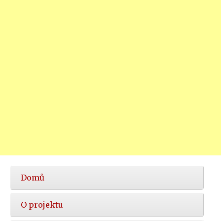
Hlavní
Domů
nabídka
O projektu