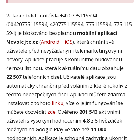
Volání z telefonní čísla +420775115594
(00420775115594, 420775115594, 775115594, 775 115
594) je blokováno bezplatnou
mobilní aplikací
Nevolejte.cz
(
Android
|
iOS
), která chrání své
uživatele před nevyžádanými telemarketingovými
hovory. Aplikace pracuje s komunitně budovanou
černou listinou, která k aktuálnímu datu obsahuje
22 507
telefonních čísel. Uživatelé aplikace jsou
automaticky chránění před voláním z kteréhokoliv z
těchto nebezpečných čísel. Aplikaci můžete zdarma
instalovat z tohoto
linku
, více o jejím fungování se
můžete dozvědět
zde
. Ověřeno
201 543
aktivními
uživateli s vysokým hodnocením
4,8 z 5
hvězdiček
možných na Google Play ve více než
11 000
hodnoceních. Aplikace je schopná zachytit a ukončit