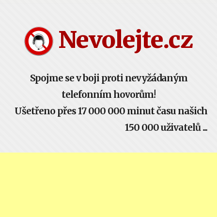
Nevolejte.cz žije komunitou - buď součástí!
Nevolejte.cz
Spojme se v boji proti nevyžádaným
telefonním hovorům!
Ušetřeno přes 17 000 000 minut času našich
150 000 uživatelů ...