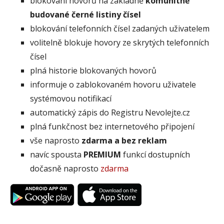
blokování hovorů na základně
komunitně
budované černé listiny čísel
blokování telefonních čísel zadaných uživatelem
volitelně blokuje hovory ze skrytých telefonních
čísel
plná historie blokovaných hovorů
informuje o zablokovaném hovoru uživatele
systémovou notifikací
automatický zápis do Registru Nevolejte.cz
plná funkčnost bez internetového připojení
vše naprosto
zdarma a bez reklam
navíc spousta
PREMIUM
funkcí dostupních
dočasně naprosto
zdarma