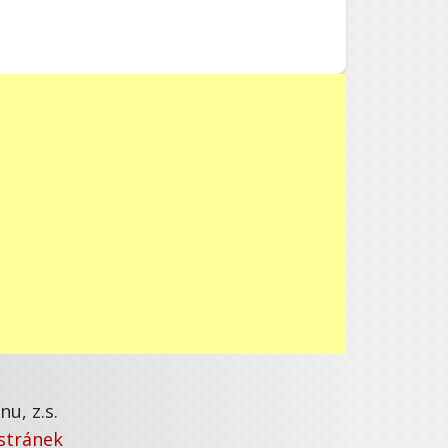
u, z.s.
stránek