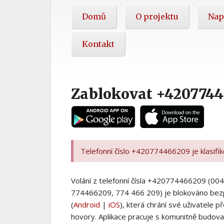
Hlavní
Domů
O projektu
Nap
nabídka
Kontakt
Zablokovat +420774
Telefonní číslo +420774466209 je klasifi
Volání z telefonní čísla +420774466209 (
774466209, 774 466 209) je blokováno bez
(
Android
|
iOS
), která chrání své uživatele
hovory. Aplikace pracuje s komunitně budovan