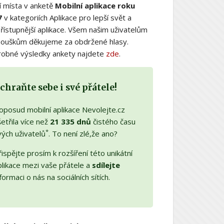
í místa v anketě
Mobilní aplikace roku
7
v kategoriích Aplikace pro lepší svět a
řístupnější aplikace. Všem našim uživatelům
nouškům děkujeme za obdržené hlasy.
obné výsledky ankety najdete
zde
.
chraňte sebe i své přátele!
oposud mobilní aplikace Nevolejte.cz
etřila více než
21 335 dnů
čistého času
*
vých uživatelů
. To není zlé,že ano?
ispějte prosím k rozšíření této unikátní
plikace mezi vaše přátele a
sdílejte
formaci o nás na sociálních sítích.