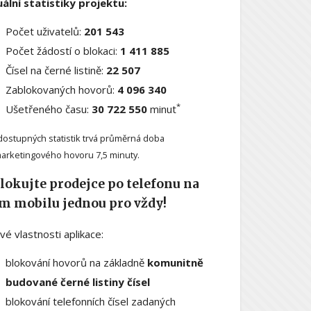
ální statistiky projektu:
Počet uživatelů:
201 543
Počet žádostí o blokaci:
1 411 885
Čísel na černé listině:
22 507
Zablokovaných hovorů:
4 096 340
*
Ušetřeného času:
30 722 550
minut
dostupných statistik trvá průměrná doba
arketingového hovoru 7,5 minuty.
lokujte prodejce po telefonu na
m mobilu jednou pro vždy!
ové vlastnosti aplikace:
blokování hovorů na základně
komunitně
budované černé listiny čísel
blokování telefonních čísel zadaných