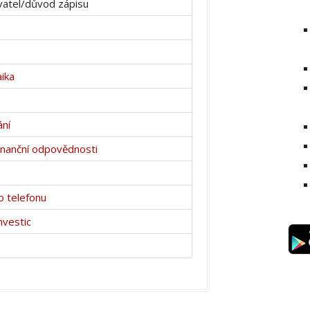
atel/důvod zápisu
ika
ání
finanční odpovědnosti
o telefonu
nvestic