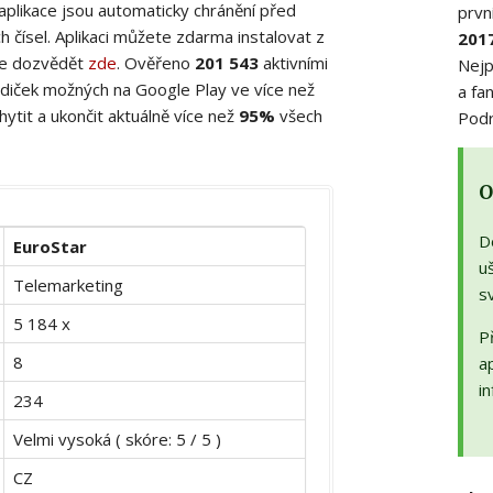
 aplikace jsou automaticky chránění před
prvn
 čísel. Aplikaci můžete zdarma instalovat z
201
ete dozvědět
zde
. Ověřeno
201 543
aktivními
Nejp
diček možných na Google Play ve více než
a fa
ytit a ukončit aktuálně více než
95%
všech
Podr
O
D
EuroStar
uš
Telemarketing
s
5 184 x
Př
8
a
in
234
Velmi vysoká ( skóre: 5 / 5 )
CZ