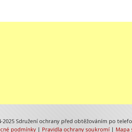
-2025 Sdružení ochrany před obtěžováním po telefon
cné podmínky
|
Pravidla ochrany soukromí
|
Mapa 