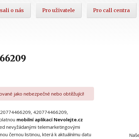
sali o nás
Pro uživatele
Pro call centra
466209
kované jako nebezpečné nebo obtěžující!
00420774466209, 420774466209,
platnou
mobilní aplikací Nevolejte.cz
 před nevyžádanými telemarketingovými
ou černou listinou, která k aktuálnímu datu
Naše