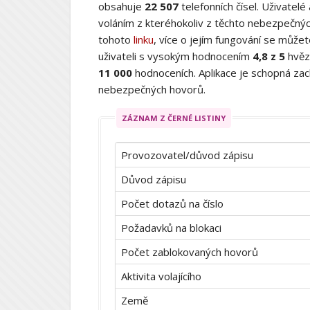
obsahuje
22 507
telefonních čísel. Uživatelé
voláním z kteréhokoliv z těchto nebezpečných
tohoto
linku
, více o jejím fungování se můž
uživateli s vysokým hodnocením
4,8 z 5
hvěz
11 000
hodnoceních. Aplikace je schopná zach
nebezpečných hovorů.
ZÁZNAM Z ČERNÉ LISTINY
Provozovatel/důvod zápisu
Důvod zápisu
Počet dotazů na číslo
Požadavků na blokaci
Počet zablokovaných hovorů
Aktivita volajícího
Země