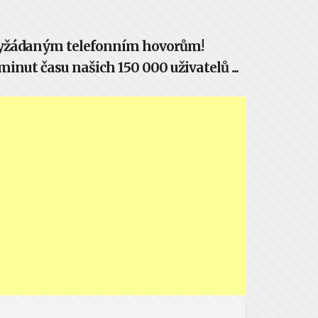
evyžádaným telefonním hovorům!
inut času našich 150 000 uživatelů ...