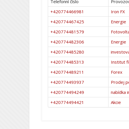
Telefonní číslo
Provozov
+420774466981
Iron FX
+420774467425
Energie
+420774481579
Fotovolta
+420774482306
Energie
+420774485280
investov
+420774485313
Institut 
+420774489211
Forex
+420774493937
Prodej p
+420774494249
nabídka i
+420774494421
Akcie