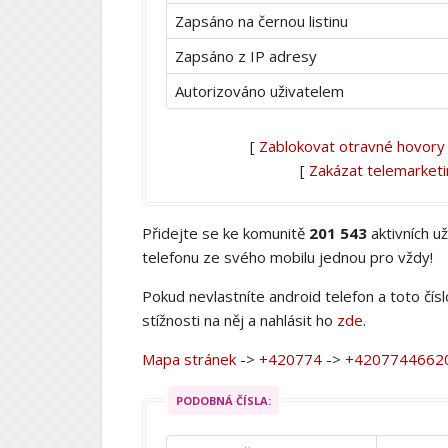
Zapsáno na černou listinu
Zapsáno z IP adresy
Autorizováno uživatelem
[
Zablokovat otravné hovory
[
Zakázat telemarket
Přidejte se ke komunitě
201 543
aktivních u
telefonu ze svého mobilu jednou pro vždy!
Pokud nevlastníte android telefon a toto čís
stížnosti na něj a nahlásit ho
zde
.
Mapa stránek
->
+420774
->
+4207744662
PODOBNÁ ČÍSLA: