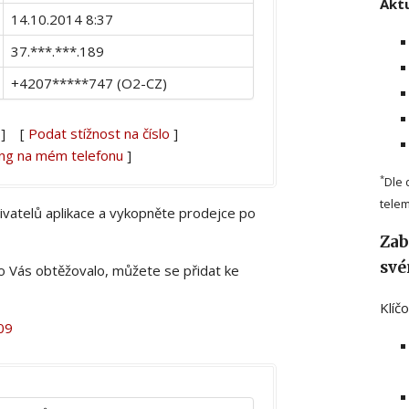
Aktu
14.10.2014 8:37
37.***.***.189
+4207*****747 (O2-CZ)
] [
Podat stížnost na číslo
]
ing na mém telefonu
]
*
Dle 
telem
živatelů aplikace a vykopněte prodejce po
Zab
své
lo Vás obtěžovalo, můžete se přidat ke
Klíč
09