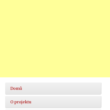
Hlavní
Domů
nabídka
O projektu