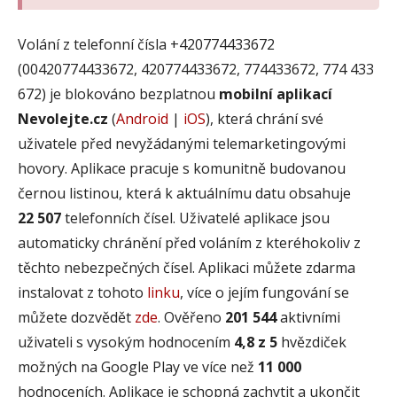
Volání z telefonní čísla +420774433672
(00420774433672, 420774433672, 774433672, 774 433
672) je blokováno bezplatnou
mobilní aplikací
Nevolejte.cz
(
Android
|
iOS
), která chrání své
uživatele před nevyžádanými telemarketingovými
hovory. Aplikace pracuje s komunitně budovanou
černou listinou, která k aktuálnímu datu obsahuje
22 507
telefonních čísel. Uživatelé aplikace jsou
automaticky chránění před voláním z kteréhokoliv z
těchto nebezpečných čísel. Aplikaci můžete zdarma
instalovat z tohoto
linku
, více o jejím fungování se
můžete dozvědět
zde
. Ověřeno
201 544
aktivními
uživateli s vysokým hodnocením
4,8 z 5
hvězdiček
možných na Google Play ve více než
11 000
hodnoceních. Aplikace je schopná zachytit a ukončit