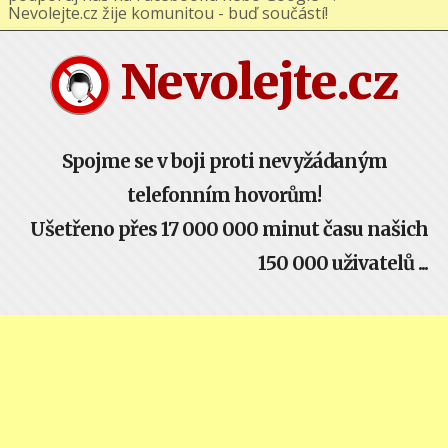
podporuj nás na Facebooku nebo Google+ !
Nevolejte.cz žije komunitou - buď součástí!
Nevolejte.cz
Spojme se v boji proti nevyžádaným
telefonním hovorům!
Ušetřeno přes 17 000 000 minut času našich
150 000 uživatelů ...