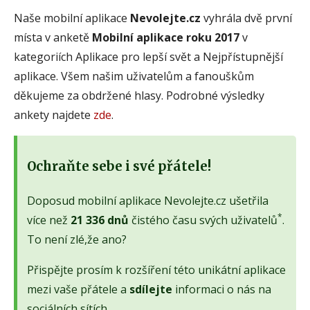
Naše mobilní aplikace
Nevolejte.cz
vyhrála dvě první
místa v anketě
Mobilní aplikace roku 2017
v
kategoriích Aplikace pro lepší svět a Nejpřístupnější
aplikace. Všem našim uživatelům a fanouškům
děkujeme za obdržené hlasy. Podrobné výsledky
ankety najdete
zde
.
Ochraňte sebe i své přátele!
Doposud mobilní aplikace Nevolejte.cz ušetřila
*
více než
21 336 dnů
čistého času svých uživatelů
.
To není zlé,že ano?
Přispějte prosím k rozšíření této unikátní aplikace
mezi vaše přátele a
sdílejte
informaci o nás na
sociálních sítích.