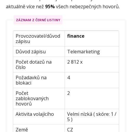
aktuálně více než
95%
všech nebezpečných hovorů.
ZÁZNAM Z ČERNÉ LISTINY
Provozovatel/důvod
finance
zápisu
Důvod zápisu
Telemarketing
Počet dotazů na
2 812 x
číslo
Požadavků na
4
blokaci
Počet
2
zablokovaných
hovorů
Aktivita volajícího
Velmi nízká ( skóre: 1 /
5 )
Země
CZ