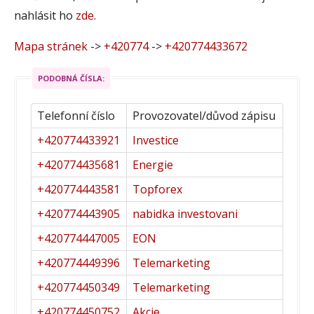
nahlásit ho
zde
.
Mapa stránek
->
+420774
->
+420774433672
PODOBNÁ ČÍSLA:
Telefonní číslo
Provozovatel/důvod zápisu
+420774433921
Investice
+420774435681
Energie
+420774443581
Topforex
+420774443905
nabidka investovani
+420774447005
EON
+420774449396
Telemarketing
+420774450349
Telemarketing
+420774450752
Akcie