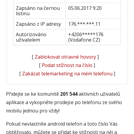
Zapsáno na černou
05.06.2017 9:20
listinu
Zapsáno z IP adresy
176.***.***.11
Autorizováno
+4206*****176
uživatelem
(Vodafone CZ)
[
Zablokovat otravné hovory
]
[
Podat stížnost na číslo
]
[
Zakázat telemarketing na mém telefonu
]
Přidejte se ke komunitě
201 544
aktivních uživatelů
aplikace a vykopněte prodejce po telefonu ze svého
mobilu jednou pro vždy!
Pokud nevlastníte android telefon a toto číslo Vás
obtěžovalo, můžete se přidat ke stížnosti na něj a