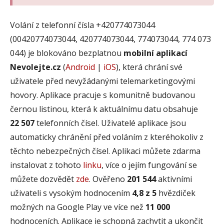
Volání z telefonní čísla +420774073044
(00420774073044, 420774073044, 774073044, 774 073
044) je blokováno bezplatnou
mobilní aplikací
Nevolejte.cz
(
Android
|
iOS
), která chrání své
uživatele před nevyžádanými telemarketingovými
hovory. Aplikace pracuje s komunitně budovanou
černou listinou, která k aktuálnímu datu obsahuje
22 507
telefonních čísel. Uživatelé aplikace jsou
automaticky chránění před voláním z kteréhokoliv z
těchto nebezpečných čísel. Aplikaci můžete zdarma
instalovat z tohoto
linku
, více o jejím fungování se
můžete dozvědět
zde
. Ověřeno
201 544
aktivními
uživateli s vysokým hodnocením
4,8 z 5
hvězdiček
možných na Google Play ve více než
11 000
hodnoceních. Aplikace je schopná zachytit a ukončit