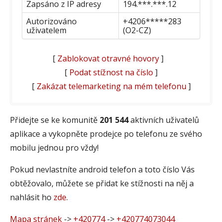
Zapsáno z IP adresy
194.***.***.12
Autorizováno
+4206*****283
uživatelem
(O2-CZ)
[
Zablokovat otravné hovory
]
[
Podat stížnost na číslo
]
[
Zakázat telemarketing na mém telefonu
]
Přidejte se ke komunitě
201 544
aktivních uživatelů
aplikace a vykopněte prodejce po telefonu ze svého
mobilu jednou pro vždy!
Pokud nevlastníte android telefon a toto číslo Vás
obtěžovalo, můžete se přidat ke stížnosti na něj a
nahlásit ho
zde
.
Mapa stránek
->
+420774
->
+420774073044