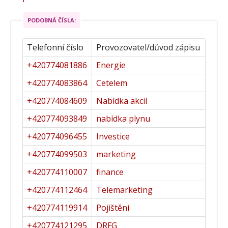
PODOBNÁ ČÍSLA:
Telefonní číslo
Provozovatel/důvod zápisu
+420774081886
Energie
+420774083864
Cetelem
+420774084609
Nabídka akcií
+420774093849
nabídka plynu
+420774096455
Investice
+420774099503
marketing
+420774110007
finance
+420774112464
Telemarketing
+420774119914
Pojištění
+420774121295
DRFG