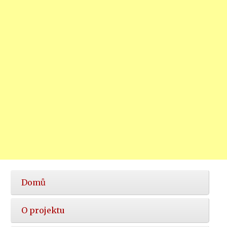
Hlavní
Domů
nabídka
O projektu