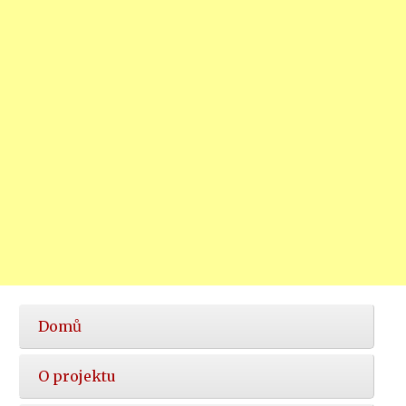
Hlavní
Domů
nabídka
O projektu