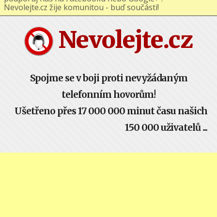
podporuj nás na Facebooku nebo Google+ !
Nevolejte.cz žije komunitou - buď součástí!
Nevolejte.cz
Spojme se v boji proti nevyžádaným
telefonním hovorům!
Ušetřeno přes 17 000 000 minut času našich
150 000 uživatelů ...