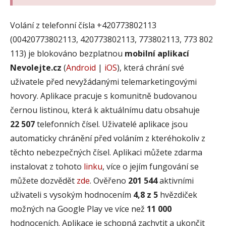
Volání z telefonní čísla +420773802113
(00420773802113, 420773802113, 773802113, 773 802
113) je blokováno bezplatnou
mobilní aplikací
Nevolejte.cz
(
Android
|
iOS
), která chrání své
uživatele před nevyžádanými telemarketingovými
hovory. Aplikace pracuje s komunitně budovanou
černou listinou, která k aktuálnímu datu obsahuje
22 507
telefonních čísel. Uživatelé aplikace jsou
automaticky chránění před voláním z kteréhokoliv z
těchto nebezpečných čísel. Aplikaci můžete zdarma
instalovat z tohoto
linku
, více o jejím fungování se
můžete dozvědět
zde
. Ověřeno
201 544
aktivními
uživateli s vysokým hodnocením
4,8 z 5
hvězdiček
možných na Google Play ve více než
11 000
hodnoceních. Aplikace je schopná zachytit a ukončit