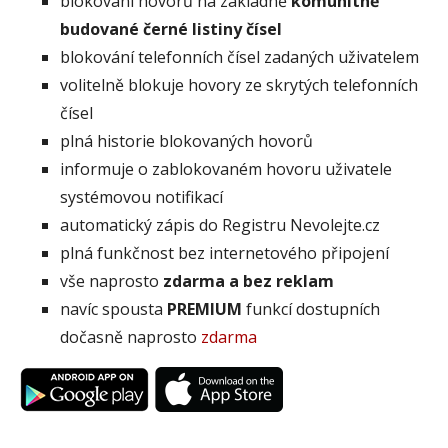
blokování hovorů na základně
komunitně
budované černé listiny čísel
blokování telefonních čísel zadaných uživatelem
volitelně blokuje hovory ze skrytých telefonních
čísel
plná historie blokovaných hovorů
informuje o zablokovaném hovoru uživatele
systémovou notifikací
automatický zápis do Registru Nevolejte.cz
plná funkčnost bez internetového připojení
vše naprosto
zdarma a bez reklam
navíc spousta
PREMIUM
funkcí dostupních
dočasně naprosto
zdarma