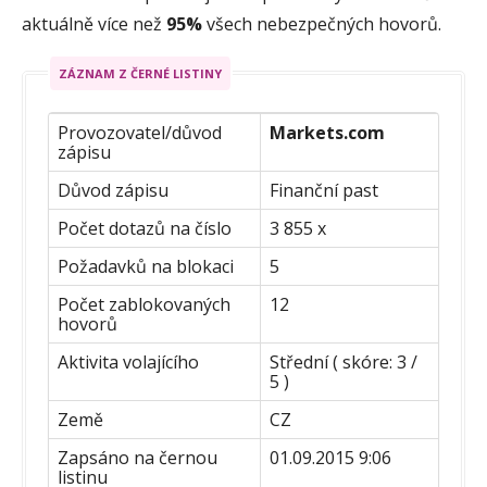
aktuálně více než
95%
všech nebezpečných hovorů.
ZÁZNAM Z ČERNÉ LISTINY
Provozovatel/důvod
Markets.com
zápisu
Důvod zápisu
Finanční past
Počet dotazů na číslo
3 855 x
Požadavků na blokaci
5
Počet zablokovaných
12
hovorů
Aktivita volajícího
Střední ( skóre: 3 /
5 )
Země
CZ
Zapsáno na černou
01.09.2015 9:06
listinu