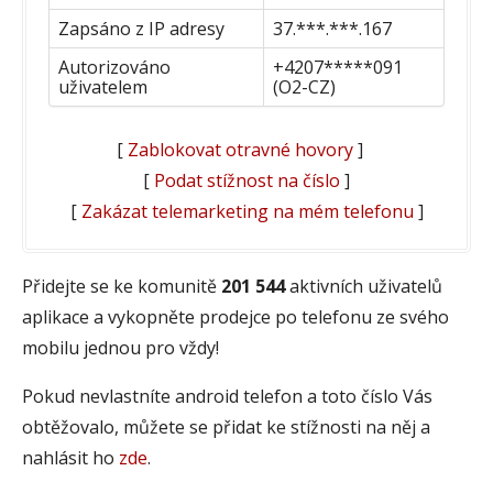
Zapsáno z IP adresy
37.***.***.167
Autorizováno
+4207*****091
uživatelem
(O2-CZ)
[
Zablokovat otravné hovory
]
[
Podat stížnost na číslo
]
[
Zakázat telemarketing na mém telefonu
]
Přidejte se ke komunitě
201 544
aktivních uživatelů
aplikace a vykopněte prodejce po telefonu ze svého
mobilu jednou pro vždy!
Pokud nevlastníte android telefon a toto číslo Vás
obtěžovalo, můžete se přidat ke stížnosti na něj a
nahlásit ho
zde
.