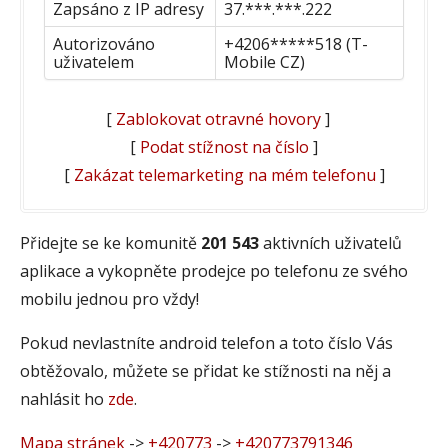
Zapsáno z IP adresy
37.***.***.222
Autorizováno
+4206*****518 (T-
uživatelem
Mobile CZ)
[
Zablokovat otravné hovory
]
[
Podat stížnost na číslo
]
[
Zakázat telemarketing na mém telefonu
]
Přidejte se ke komunitě
201 543
aktivních uživatelů
aplikace a vykopněte prodejce po telefonu ze svého
mobilu jednou pro vždy!
Pokud nevlastníte android telefon a toto číslo Vás
obtěžovalo, můžete se přidat ke stížnosti na něj a
nahlásit ho
zde
.
Mapa stránek
->
+420773
->
+420773791346