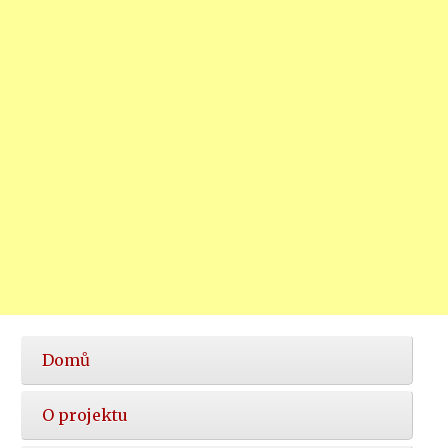
Hlavní
Domů
nabídka
O projektu