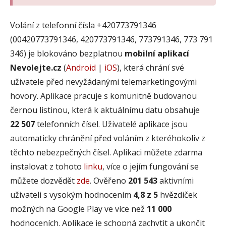
Volání z telefonní čísla +420773791346
(00420773791346, 420773791346, 773791346, 773 791
346) je blokováno bezplatnou
mobilní aplikací
Nevolejte.cz
(
Android
|
iOS
), která chrání své
uživatele před nevyžádanými telemarketingovými
hovory. Aplikace pracuje s komunitně budovanou
černou listinou, která k aktuálnímu datu obsahuje
22 507
telefonních čísel. Uživatelé aplikace jsou
automaticky chránění před voláním z kteréhokoliv z
těchto nebezpečných čísel. Aplikaci můžete zdarma
instalovat z tohoto
linku
, více o jejím fungování se
můžete dozvědět
zde
. Ověřeno
201 543
aktivními
uživateli s vysokým hodnocením
4,8 z 5
hvězdiček
možných na Google Play ve více než
11 000
hodnoceních. Aplikace je schopná zachytit a ukončit