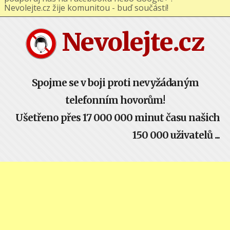
podporuj nás na Facebooku nebo Google+ !
Nevolejte.cz žije komunitou - buď součástí!
Nevolejte.cz
Spojme se v boji proti nevyžádaným
telefonním hovorům!
Ušetřeno přes 17 000 000 minut času našich
150 000 uživatelů ...