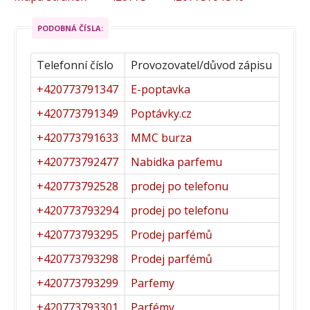
PODOBNÁ ČÍSLA:
Telefonní číslo
Provozovatel/důvod zápisu
+420773791347
E-poptavka
+420773791349
Poptávky.cz
+420773791633
MMC burza
+420773792477
Nabidka parfemu
+420773792528
prodej po telefonu
+420773793294
prodej po telefonu
+420773793295
Prodej parfémů
+420773793298
Prodej parfémů
+420773793299
Parfemy
+420773793301
Parfémy