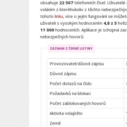
obsahuje
22 507
telefonních čísel. Uživatelé
voláním z kteréhokoliv z těchto nebezpečných
tohoto
linku
, více o jejím fungování se můž
uživateli s vysokým hodnocením
4,8 z 5
hvěz
11 000
hodnoceních. Aplikace je schopná zach
nebezpečných hovorů.
ZÁZNAM Z ČERNÉ LISTINY
Provozovatel/důvod zápisu
Důvod zápisu
Počet dotazů na číslo
Požadavků na blokaci
Počet zablokovaných hovorů
Aktivita volajícího
Země