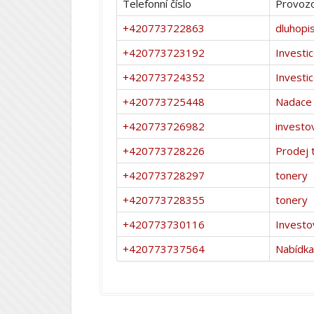
Telefonní číslo
Provozo
+420773722863
dluhopi
+420773723192
Investi
+420773724352
Investi
+420773725448
Nadace
+420773726982
investo
+420773728226
Prodej 
+420773728297
tonery
+420773728355
tonery
+420773730116
Investo
+420773737564
Nabídka 