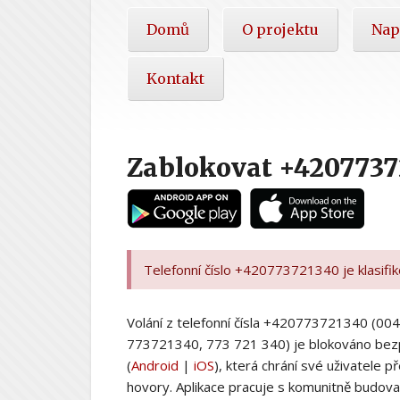
Hlavní
Domů
O projektu
Nap
nabídka
Kontakt
Zablokovat +4207737
Telefonní číslo +420773721340 je klasifi
Volání z telefonní čísla +420773721340 (
773721340, 773 721 340) je blokováno bez
(
Android
|
iOS
), která chrání své uživatele
hovory. Aplikace pracuje s komunitně budovan