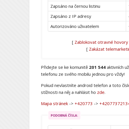
Zapsáno na černou listinu
Zapsáno z IP adresy
Autorizováno uživatelem
[
Zablokovat otravné hovory
[
Zakázat telemarket
Přidejte se ke komunitě
201 544
aktivních u
telefonu ze svého mobilu jednou pro vždy!
Pokud nevlastníte android telefon a toto čís
stížnosti na něj a nahlásit ho
zde
.
Mapa stránek
->
+420773
->
+4207737213
PODOBNÁ ČÍSLA: