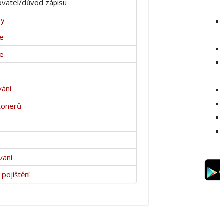
vatel/důvod zápisu
sy
ce
ce
vání
tonerů
vani
pojištění