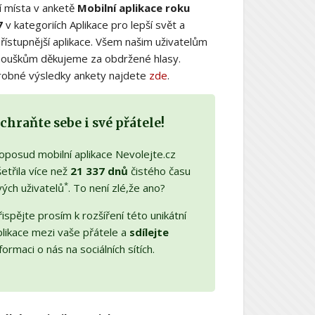
í místa v anketě
Mobilní aplikace roku
7
v kategoriích Aplikace pro lepší svět a
řístupnější aplikace. Všem našim uživatelům
nouškům děkujeme za obdržené hlasy.
obné výsledky ankety najdete
zde
.
chraňte sebe i své přátele!
oposud mobilní aplikace Nevolejte.cz
etřila více než
21 337 dnů
čistého času
*
vých uživatelů
. To není zlé,že ano?
ispějte prosím k rozšíření této unikátní
plikace mezi vaše přátele a
sdílejte
formaci o nás na sociálních sítích.