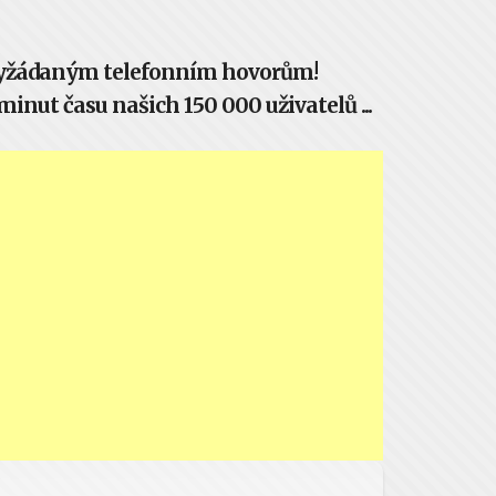
evyžádaným telefonním hovorům!
inut času našich 150 000 uživatelů ...