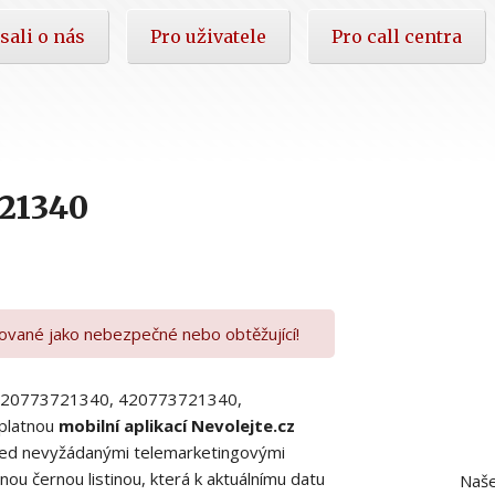
sali o nás
Pro uživatele
Pro call centra
21340
kované jako nebezpečné nebo obtěžující!
00420773721340, 420773721340,
platnou
mobilní aplikací Nevolejte.cz
 před nevyžádanými telemarketingovými
ou černou listinou, která k aktuálnímu datu
Naše