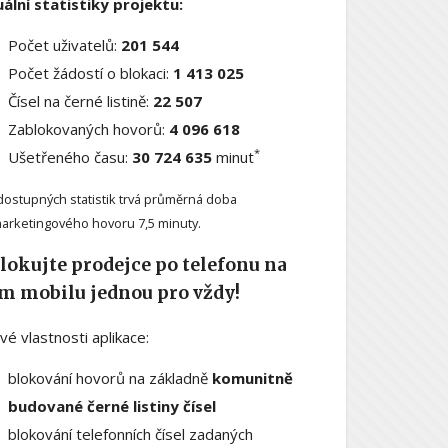
ální statistiky projektu:
Počet uživatelů:
201 544
Počet žádostí o blokaci:
1 413 025
Čísel na černé listině:
22 507
Zablokovaných hovorů:
4 096 618
*
Ušetřeného času:
30 724 635
minut
dostupných statistik trvá průměrná doba
arketingového hovoru 7,5 minuty.
lokujte prodejce po telefonu na
m mobilu jednou pro vždy!
ové vlastnosti aplikace:
blokování hovorů na základně
komunitně
budované černé listiny čísel
blokování telefonních čísel zadaných