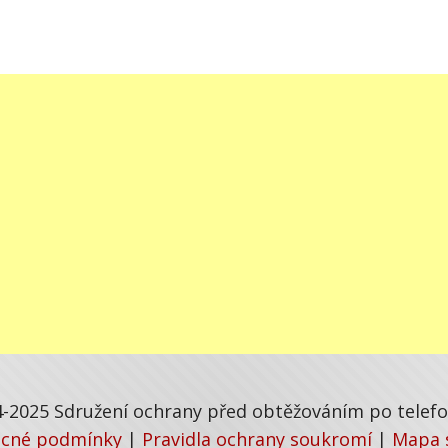
-2025 Sdružení ochrany před obtěžováním po telefon
cné podmínky
|
Pravidla ochrany soukromí
|
Mapa 