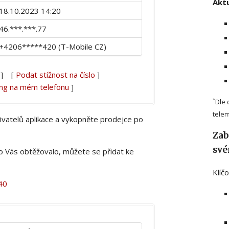
Aktu
18.10.2023 14:20
46.***.***.77
+4206*****420 (T-Mobile CZ)
] [
Podat stížnost na číslo
]
ing na mém telefonu
]
*
Dle 
telem
živatelů aplikace a vykopněte prodejce po
Zab
své
lo Vás obtěžovalo, můžete se přidat ke
Klíč
40