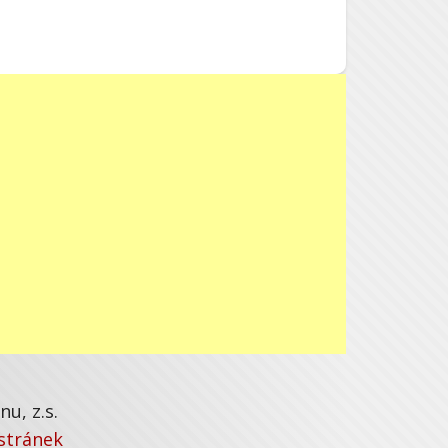
u, z.s.
stránek