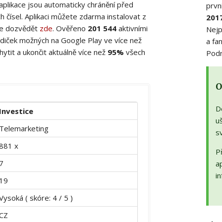
 aplikace jsou automaticky chránění před
prvn
 čísel. Aplikaci můžete zdarma instalovat z
201
ete dozvědět
zde
. Ověřeno
201 544
aktivními
Nejp
diček možných na Google Play ve více než
a fa
ytit a ukončit aktuálně více než
95%
všech
Podr
O
D
Investice
uš
Telemarketing
s
881 x
Př
7
a
in
19
Vysoká ( skóre: 4 / 5 )
CZ