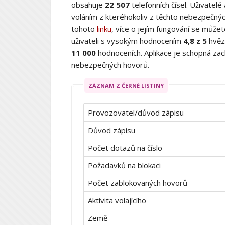
obsahuje
22 507
telefonních čísel. Uživatelé
voláním z kteréhokoliv z těchto nebezpečných
tohoto
linku
, více o jejím fungování se můž
uživateli s vysokým hodnocením
4,8 z 5
hvěz
11 000
hodnoceních. Aplikace je schopná zach
nebezpečných hovorů.
ZÁZNAM Z ČERNÉ LISTINY
Provozovatel/důvod zápisu
Důvod zápisu
Počet dotazů na číslo
Požadavků na blokaci
Počet zablokovaných hovorů
Aktivita volajícího
Země