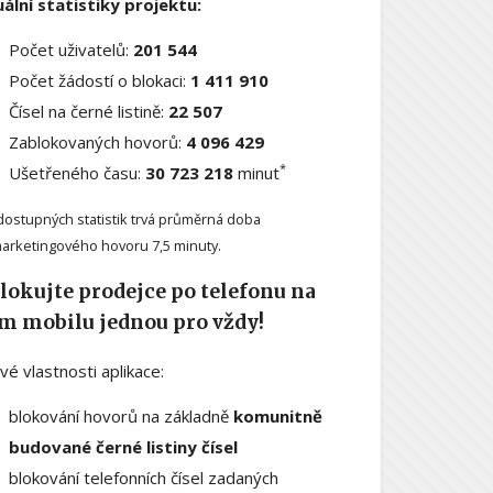
ální statistiky projektu:
Počet uživatelů:
201 544
Počet žádostí o blokaci:
1 411 910
Čísel na černé listině:
22 507
Zablokovaných hovorů:
4 096 429
*
Ušetřeného času:
30 723 218
minut
dostupných statistik trvá průměrná doba
arketingového hovoru 7,5 minuty.
lokujte prodejce po telefonu na
m mobilu jednou pro vždy!
ové vlastnosti aplikace:
blokování hovorů na základně
komunitně
budované černé listiny čísel
blokování telefonních čísel zadaných