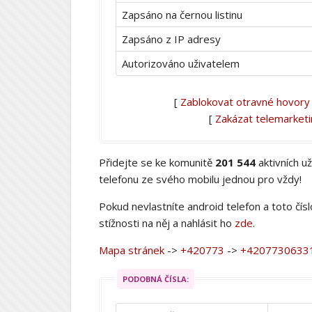
Zapsáno na černou listinu
Zapsáno z IP adresy
Autorizováno uživatelem
[
Zablokovat otravné hovory
[
Zakázat telemarket
Přidejte se ke komunitě
201 544
aktivních u
telefonu ze svého mobilu jednou pro vždy!
Pokud nevlastníte android telefon a toto čís
stížnosti na něj a nahlásit ho
zde
.
Mapa stránek
->
+420773
->
+4207730633
PODOBNÁ ČÍSLA: