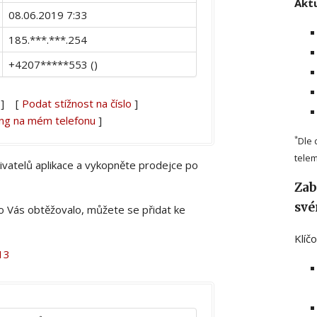
Aktu
08.06.2019 7:33
185.***.***.254
+4207*****553 ()
] [
Podat stížnost na číslo
]
ing na mém telefonu
]
*
Dle 
telem
živatelů aplikace a vykopněte prodejce po
Zab
své
lo Vás obtěžovalo, můžete se přidat ke
Klíč
13