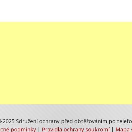
-2025 Sdružení ochrany před obtěžováním po telefon
cné podmínky
|
Pravidla ochrany soukromí
|
Mapa 