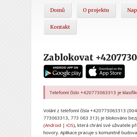
Hlavní
Domů
O projektu
Nap
nabídka
Kontakt
Zablokovat +4207730
Telefonní číslo +420773063313 je klasifi
Volání z telefonní čísla +420773063313 (
773063313, 773 063 313) je blokováno bez
(
Android
|
iOS
), která chrání své uživatele
hovory. Aplikace pracuje s komunitně budovan