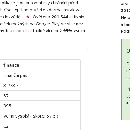
 aplikace jsou automaticky chránění před
prvn
 čísel. Aplikaci můžete zdarma instalovat z
201
ete dozvědět
zde
. Ověřeno
201 544
aktivními
Nejp
diček možných na Google Play ve více než
a fa
ytit a ukončit aktuálně více než
95%
všech
Podr
O
D
finance
uš
Finanční past
s
3 273 x
Př
37
a
in
395
Velmi vysoká ( skóre: 5 / 5 )
CZ