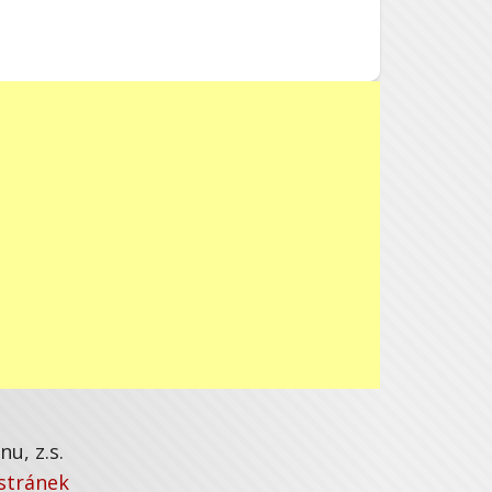
u, z.s.
stránek