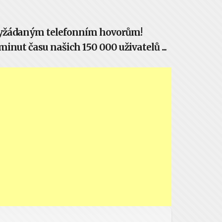
evyžádaným telefonním hovorům!
inut času našich 150 000 uživatelů ...