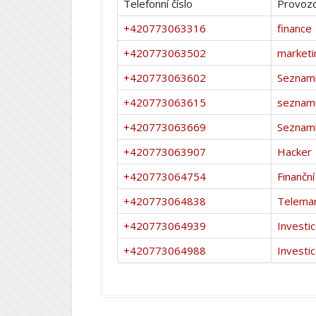
Telefonní číslo
Provozo
+420773063316
finance
+420773063502
marketi
+420773063602
Seznam
+420773063615
seznamu
+420773063669
Seznam
+420773063907
Hacker
+420773064754
Finanční
+420773064838
Telemar
+420773064939
Investi
+420773064988
Investi