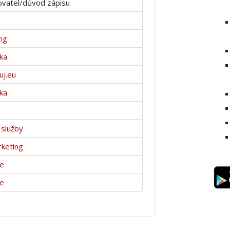
vatel/důvod zápisu
ng
ka
j.eu
ka
 služby
keting
ce
ce