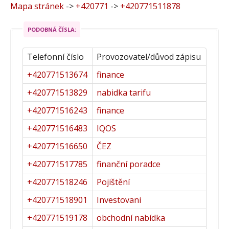
Mapa stránek
->
+420771
->
+420771511878
PODOBNÁ ČÍSLA:
Telefonní číslo
Provozovatel/důvod zápisu
+420771513674
finance
+420771513829
nabidka tarifu
+420771516243
finance
+420771516483
IQOS
+420771516650
ČEZ
+420771517785
finanční poradce
+420771518246
Pojištění
+420771518901
Investovani
+420771519178
obchodní nabídka