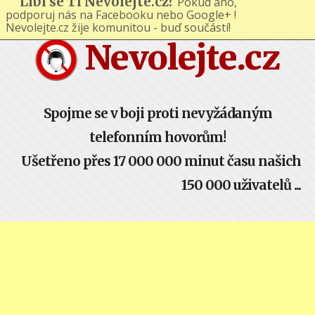
Líbí se Ti Nevolejte.cz?
Pokud ano,
podporuj nás na Facebooku nebo Google+ !
Nevolejte.cz žije komunitou - buď součástí!
Nevolejte.cz
Spojme se v boji proti nevyžádaným
telefonním hovorům!
Ušetřeno přes 17 000 000 minut času našich
150 000 uživatelů ...