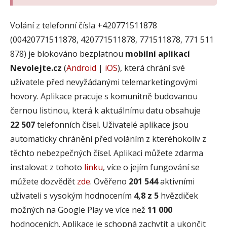
Volání z telefonní čísla +420771511878
(00420771511878, 420771511878, 771511878, 771 511
878) je blokováno bezplatnou
mobilní aplikací
Nevolejte.cz
(
Android
|
iOS
), která chrání své
uživatele před nevyžádanými telemarketingovými
hovory. Aplikace pracuje s komunitně budovanou
černou listinou, která k aktuálnímu datu obsahuje
22 507
telefonních čísel. Uživatelé aplikace jsou
automaticky chránění před voláním z kteréhokoliv z
těchto nebezpečných čísel. Aplikaci můžete zdarma
instalovat z tohoto
linku
, více o jejím fungování se
můžete dozvědět
zde
. Ověřeno
201 544
aktivními
uživateli s vysokým hodnocením
4,8 z 5
hvězdiček
možných na Google Play ve více než
11 000
hodnoceních. Aplikace je schopná zachytit a ukončit