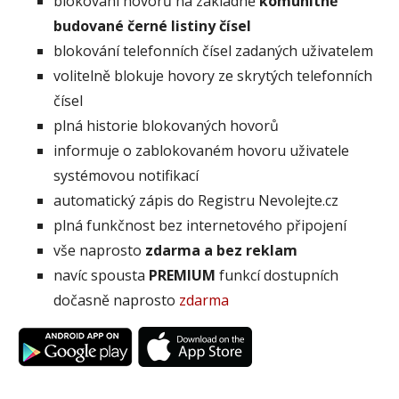
blokování hovorů na základně
komunitně
budované černé listiny čísel
blokování telefonních čísel zadaných uživatelem
volitelně blokuje hovory ze skrytých telefonních
čísel
plná historie blokovaných hovorů
informuje o zablokovaném hovoru uživatele
systémovou notifikací
automatický zápis do Registru Nevolejte.cz
plná funkčnost bez internetového připojení
vše naprosto
zdarma a bez reklam
navíc spousta
PREMIUM
funkcí dostupních
dočasně naprosto
zdarma