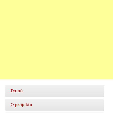
Hlavní
Domů
nabídka
O projektu