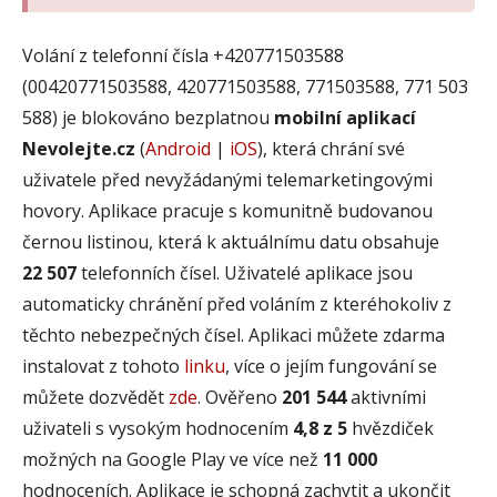
Volání z telefonní čísla +420771503588
(00420771503588, 420771503588, 771503588, 771 503
588) je blokováno bezplatnou
mobilní aplikací
Nevolejte.cz
(
Android
|
iOS
), která chrání své
uživatele před nevyžádanými telemarketingovými
hovory. Aplikace pracuje s komunitně budovanou
černou listinou, která k aktuálnímu datu obsahuje
22 507
telefonních čísel. Uživatelé aplikace jsou
automaticky chránění před voláním z kteréhokoliv z
těchto nebezpečných čísel. Aplikaci můžete zdarma
instalovat z tohoto
linku
, více o jejím fungování se
můžete dozvědět
zde
. Ověřeno
201 544
aktivními
uživateli s vysokým hodnocením
4,8 z 5
hvězdiček
možných na Google Play ve více než
11 000
hodnoceních. Aplikace je schopná zachytit a ukončit