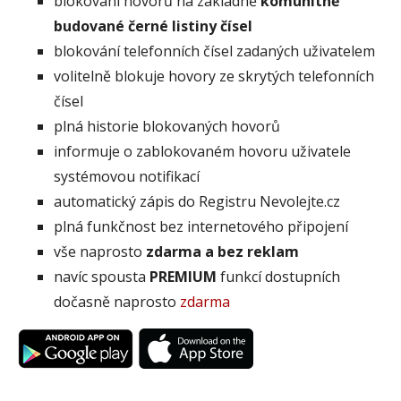
blokování hovorů na základně
komunitně
budované černé listiny čísel
blokování telefonních čísel zadaných uživatelem
volitelně blokuje hovory ze skrytých telefonních
čísel
plná historie blokovaných hovorů
informuje o zablokovaném hovoru uživatele
systémovou notifikací
automatický zápis do Registru Nevolejte.cz
plná funkčnost bez internetového připojení
vše naprosto
zdarma a bez reklam
navíc spousta
PREMIUM
funkcí dostupních
dočasně naprosto
zdarma