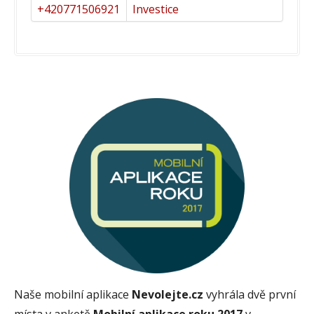
+420771506921
Investice
Naše mobilní aplikace
Nevolejte.cz
vyhrála dvě první
místa v anketě
Mobilní aplikace roku 2017
v