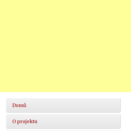
Hlavní
Domů
nabídka
O projektu