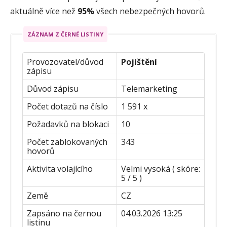
aktuálně více než
95%
všech nebezpečných hovorů.
ZÁZNAM Z ČERNÉ LISTINY
Provozovatel/důvod
Pojištění
zápisu
Důvod zápisu
Telemarketing
Počet dotazů na číslo
1 591 x
Požadavků na blokaci
10
Počet zablokovaných
343
hovorů
Aktivita volajícího
Velmi vysoká ( skóre:
5 / 5 )
Země
CZ
Zapsáno na černou
04.03.2026 13:25
listinu