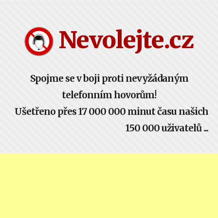
Nevolejte.cz žije komunitou - buď součástí!
Nevolejte.cz
Spojme se v boji proti nevyžádaným
telefonním hovorům!
Ušetřeno přes 17 000 000 minut času našich
150 000 uživatelů ...